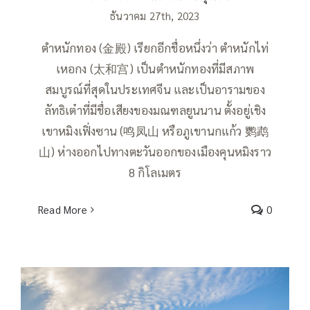
ธันวาคม 27th, 2023
ตำหนักทอง (金殿) เรียกอีกชื่อหนึ่งว่า ตำหนักไท่
เหอกง (太和宫) เป็นตำหนักทองที่มีสภาพ
สมบูรณ์ที่สุดในประเทศจีน และเป็นอารามของ
ลัทธิเต๋าที่มีชื่อเสียงของมณฑลยูนนาน ตั้งอยู่เชิง
เขาหมิงเฟิ่งซาน (鸣凤山 หรือภูเขานกแก้ว 鹦鹉
山) ห่างออกไปทางตะวันออกของเมืองคุนหมิงราว
8 กิโลเมตร
Read More
0