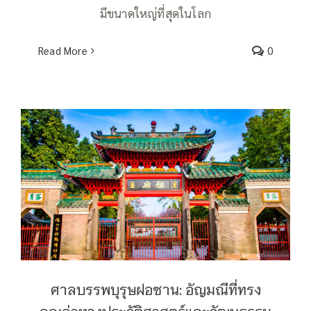
มีขนาดใหญ่ที่สุดในโลก
Read More
0
ศาลบรรพบุรุษฝอซาน: อัญมณีที่ทรงคุณค่า
ทางประวัติศาสตร์และวัฒนธรรม
ศาลบรรพบุรุษฝอซาน: อัญมณีที่ทรง