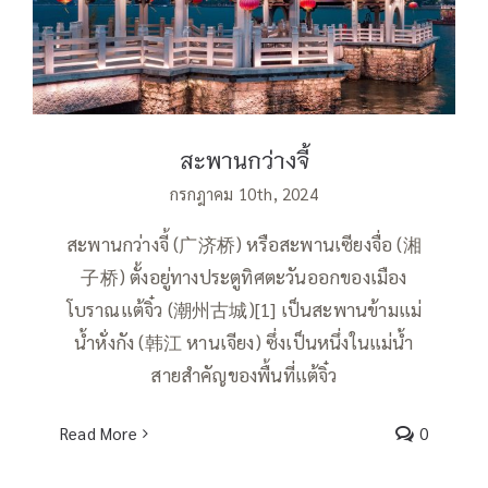
สะพานกว่างจี้
สะพานกว่างจี้
กรกฎาคม 10th, 2024
สะพานกว่างจี้ (广济桥) หรือสะพานเซียงจื่อ (湘
子桥) ตั้งอยู่ทางประตูทิศตะวันออกของเมือง
โบราณแต้จิ๋ว (潮州古城)[1] เป็นสะพานข้ามแม่
น้ำหั่งกัง (韩江 หานเจียง) ซึ่งเป็นหนึ่งในแม่น้ำ
สายสำคัญของพื้นที่แต้จิ๋ว
Read More
0