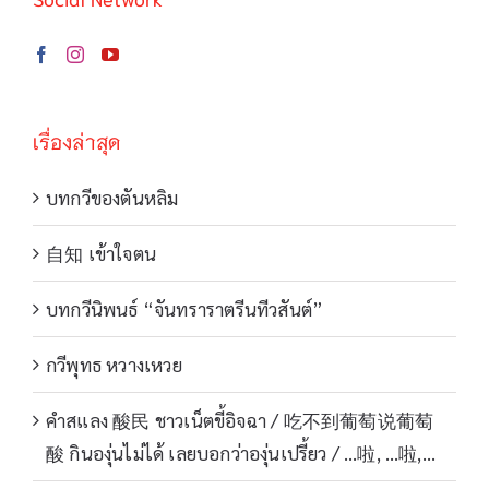
เรื่องล่าสุด
บทกวีของตันหลิม
自知 เข้าใจตน
บทกวีนิพนธ์ “จันทราราตรีนทีวสันต์”
กวีพุทธ หวางเหวย
คำสแลง 酸民 ชาวเน็ตขี้อิจฉา / 吃不到葡萄说葡萄
酸 กินองุ่นไม่ได้ เลยบอกว่าองุ่นเปรี้ยว / …啦, …啦,…