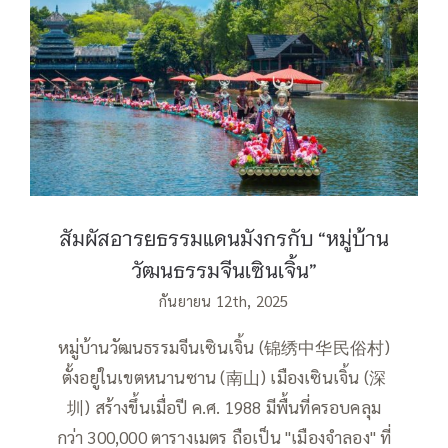
สัมผัสอารยธรรมแดนมังกรกับ “หมู่บ้าน
วัฒนธรรมจีนเซินเจิ้น”
สัมผัสอารยธรรมแดนมังกรกับ “หมู่บ้าน
วัฒนธรรมจีนเซินเจิ้น”
กันยายน 12th, 2025
หมู่บ้านวัฒนธรรมจีนเซินเจิ้น (锦绣中华民俗村)
ตั้งอยู่ในเขตหนานซาน (南山) เมืองเซินเจิ้น (深
圳) สร้างขึ้นเมื่อปี ค.ศ. 1988 มีพื้นที่ครอบคลุม
กว่า 300,000 ตารางเมตร ถือเป็น "เมืองจำลอง" ที่