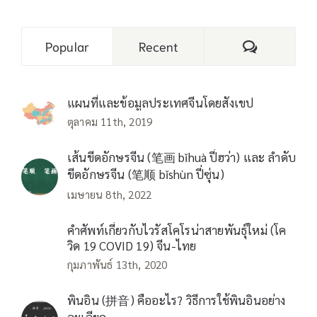
Comments
Popular
Recent
แผนที่และข้อมูลประเทศจีนโดยสังเขป
ตุลาคม 11th, 2019
เส้นขีดอักษรจีน (笔画 bǐhuà ปี่ฮว่า) และ ลำดับ
ขีดอักษรจีน (笔顺 bǐshùn ปี่ซุ่น)
เมษายน 8th, 2022
คำศัพท์เกี่ยวกับไวรัสโคโรน่าสายพันธุ์ใหม่ (โค
วิด 19 COVID 19) จีน-ไทย
กุมภาพันธ์ 13th, 2020
พินอิน (拼音) คืออะไร? วิธีการใช้พินอินอย่าง