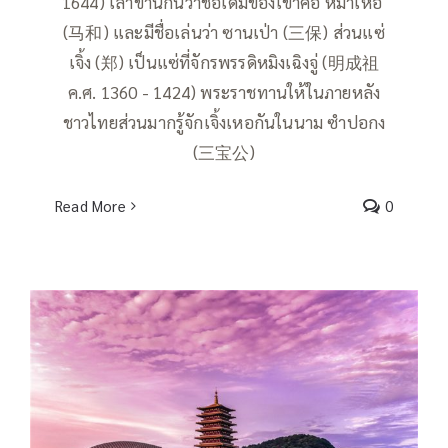
1644) เล่าขานกันว่าชื่อเดิมของเขาคือ หม่าเหอ
(马和) และมีชื่อเล่นว่า ซานเป่า (三保) ส่วนแซ่
เจิ้ง (郑) เป็นแซ่ที่จักรพรรดิหมิงเฉิงจู่ (明成祖
ค.ศ. 1360 - 1424) พระราชทานให้ในภายหลัง
ชาวไทยส่วนมากรู้จักเจิ้งเหอกันในนาม ซำปอกง
(三宝公)
Read More
0
ภูเขาหนิวโส่วซาน: พุทธสถานชื่อดังของ