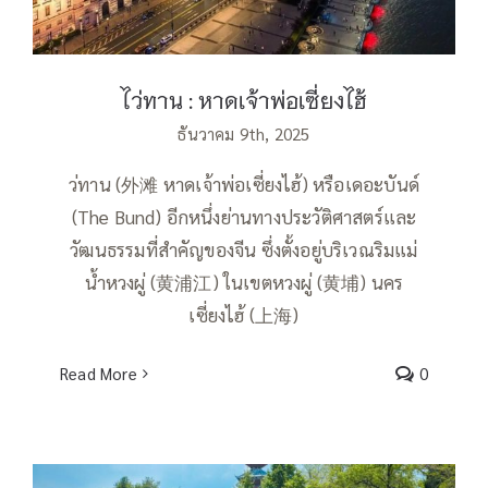
ไว่ทาน : หาดเจ้าพ่อเซี่ยงไฮ้
ธันวาคม 9th, 2025
ว่ทาน (外滩 หาดเจ้าพ่อเซี่ยงไฮ้) หรือเดอะบันด์
(The Bund) อีกหนึ่งย่านทางประวัติศาสตร์และ
วัฒนธรรมที่สำคัญของจีน ซึ่งตั้งอยู่บริเวณริมแม่
น้ำหวงผู่ (黄浦江) ในเขตหวงผู่ (黄埔) นคร
เซี่ยงไฮ้ (上海)
Read More
0