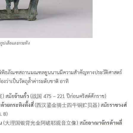
ดรูปเสือและกระทิง
กษาในพิพิธภัณฑสถานมณฑลยูนนานมีความสำคัญทางประวัติศาสตร์
่าเป็นวัตถุล้ำค่าระดับชาติ อาทิ
สมัย
จ้านกั๋ว
(战国 475 – 221 ปีก่อนคริสต์ศักราช)
วยกระทิงทั้งสี่
(西汉鎏金骑士四牛铜贮贝器) สมัย
ราชวงศ์
. 8)
น
(大理国银背光金阿嵯耶观音立像) สมัย
อาณาจักรต้าหลี่