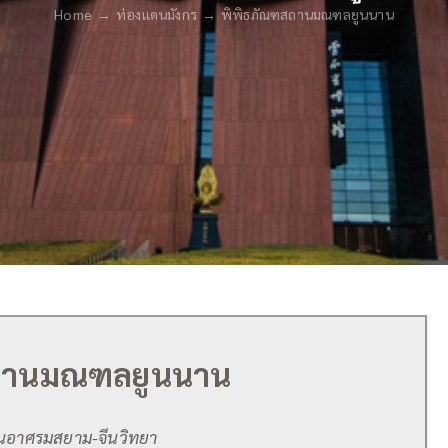
Home
ท่องแดนมังกร
พิพิธภัณฑสถานมณฑลยูนนาน
ถานมณฑลยูนนาน
งานอาศรมสยาม-จีนวิทยา