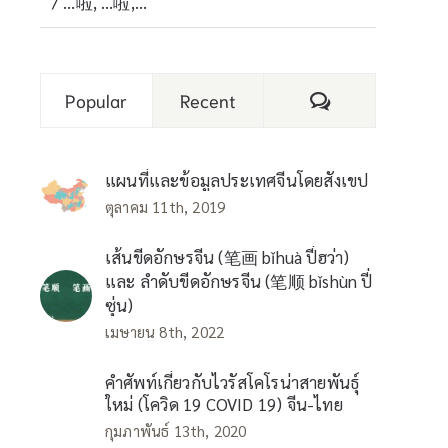
/ …啦, …啦,…
Comments
Popular
Recent
แผนที่และข้อมูลประเทศจีนโดยสังเขป
ตุลาคม 11th, 2019
เส้นขีดอักษรจีน (笔画 bǐhuà ปี่ฮว่า)
และ ลำดับขีดอักษรจีน (笔顺 bǐshùn ปี่
ซุ่น)
เมษายน 8th, 2022
คำศัพท์เกี่ยวกับไวรัสโคโรน่าสายพันธุ์
ใหม่ (โควิด 19 COVID 19) จีน-ไทย
กุมภาพันธ์ 13th, 2020