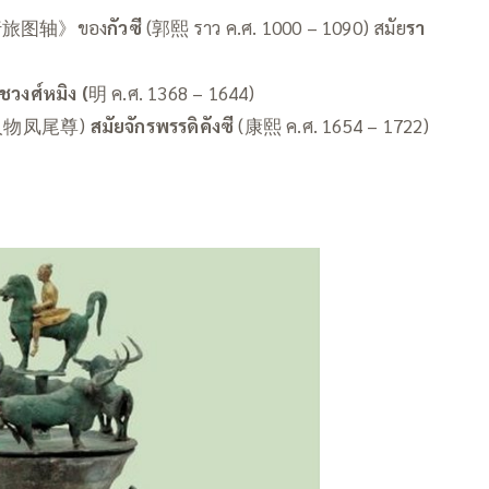
旅图轴》ของ
กัวซี
(郭熙 ราว ค.ศ. 1000 – 1090) สมัย
รา
ชวงศ์หมิง (
明 ค.ศ. 1368 – 1644)
人物凤尾尊)
สมัยจักรพรรดิคังซี
(康熙 ค.ศ. 1654 – 1722)