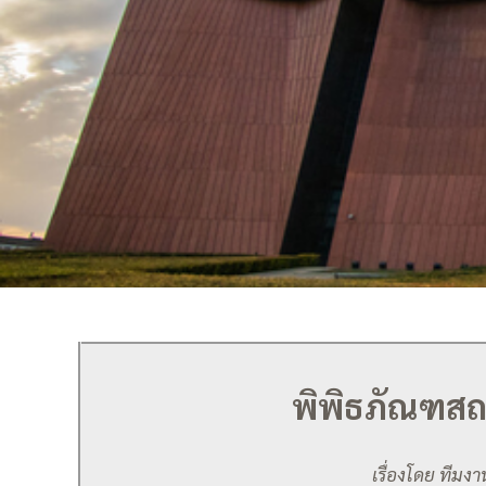
พิพิธภัณฑส
เรื่องโดย ทีม