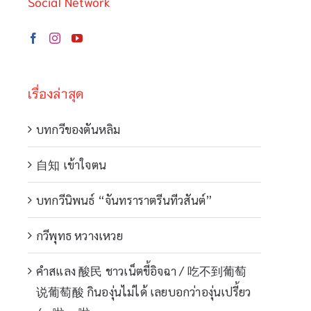
Social Network
เรื่องล่าสุด
บทกวีของตันหลิม
自知 เข้าใจตน
บทกวีนิพนธ์ “จันทราราตรีนทีวสันต์”
กวีพุทธ หวางเหวย
คำสแลง 酸民 ชาวเน็ตขี้อิจฉา / 吃不到葡萄
说葡萄酸 กินองุ่นไม่ได้ เลยบอกว่าองุ่นเปรี้ยว