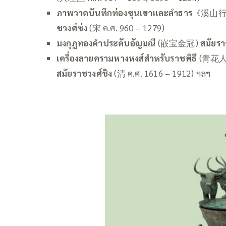
ภาพวาดบันทึกท่องขุนเขาและลำธาร
《溪山行
ชวงศ์ซ่ง
(宋 ค.ศ. 960 – 1279)
มงกุฎทองคำประดับอัญมณี
(嵌宝金冠)
สมัยรา
เครื่องลายครามหางหงส์สำหรับราชพิธี
(青花
สมัยราชวงศ์ชิง
(清 ค.ศ. 1616 – 1912) ฯลฯ