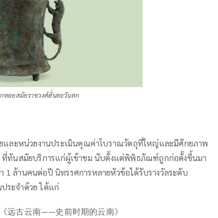
กหอยสมัยราชวงศ์ฮั่นตะวันตก
ยและหน่วยงานประเมินคุณค่าโบราณวัตถุที่ใหญ่และมีศักยภาพ
ทันสมัยบริการแก่ผู้เข้าชม นับตั้งแต่พิพิธภัณฑ์ถูกก่อตั้งขึ้นมา
ว่า 1 ล้านคนต่อปี นิทรรศการหลายหัวข้อได้รับรางวัลระดับ
็นประจำด้วย ได้แก่
วัติศาสตร์《远古云南——史前时期的云南》