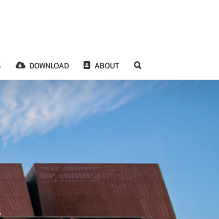
S
DOWNLOAD
ABOUT
น