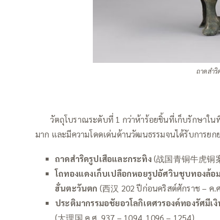
ถาดสำริ
——
วัตถุโบราณระดับที่ 1 กว่าห้าร้อยชิ้นที่เก็บรั
มาก และมีความโดดเด่นด้านวัฒนธรรมจนได้รับการยกย่องว
ถาดสำริดรูปเสือและกระทิง
(战国青铜牛虎铜案) 
โถทองแดงเก็บเปลือกหอยรูปอัศวินชุบทองล้อมด้
ฮั่นตะวันตก
(西汉 202 ปีก่อนคริสต์ศักราช – ค.ศ
ประติมากรรมอชัยอวโลกิเตศวรองค์ทองรัศมีเงิ
(大理国 ค.ศ. 937 – 1094, 1096 – 1254)