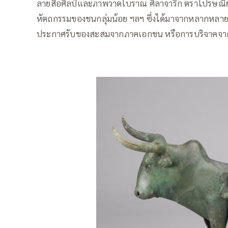
ลายสือศิลป์และภาพวาดโบราณ ศิลาจารึก ตราไปรษณียา
หัตถกรรมของชนกลุ่มน้อย ฯลฯ ซึ่งได้มาจากหลากหลา
ประกาศรับของสะสมจากภาคเอกชน หรือการบริจาคจาก