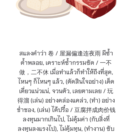
อย่างคล่องแคล่ว, (ทำ) อย่างชํ่าชอง, (เล่น)
ได้ปรื๋อ / 豆腐拌成肉价钱 ลงทุนมากเกิน
ไป, ไม่คุ้มค่า (กับสิ่งที่ลงทุนลงแรงไป), ไม่
คุ้มทุน, (ทำงาน) ซับซ้อนยุ่งยาก
สแลงคำว่า 卷 / 屋漏偏逢连夜雨 ผีซ้ำ
ด้ำพลอย, เคราะห์ซ้ำกรรมซัด / 一不
做，二不休 เมื่อทำแล้วก็ทำให้ถึงที่สุด,
ไหนๆ ก็ไหนๆ แล้ว, (ตัดสินใจอย่าง) เด็ด
เดี่ยวแน่วแน่, จวนตัว, เลยตามเลย / 玩
得溜 (เล่น) อย่างคล่องแคล่ว, (ทำ) อย่าง
ชํ่าชอง, (เล่น) ได้ปรื๋อ / 豆腐拌成肉价钱
ลงทุนมากเกินไป, ไม่คุ้มค่า (กับสิ่งที่
ลงทุนลงแรงไป), ไม่คุ้มทุน, (ทำงาน) ซับ