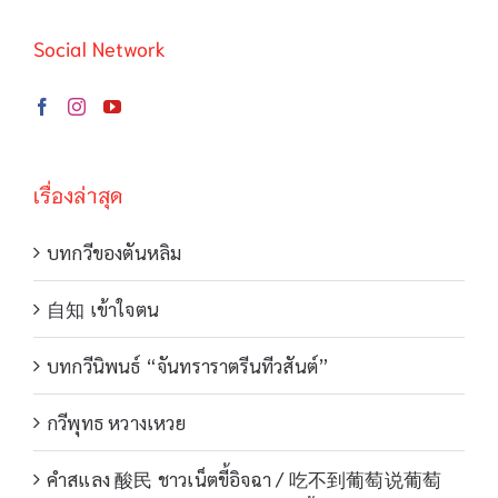
Social Network
เรื่องล่าสุด
บทกวีของตันหลิม
自知 เข้าใจตน
บทกวีนิพนธ์ “จันทราราตรีนทีวสันต์”
กวีพุทธ หวางเหวย
คำสแลง 酸民 ชาวเน็ตขี้อิจฉา / 吃不到葡萄说葡萄