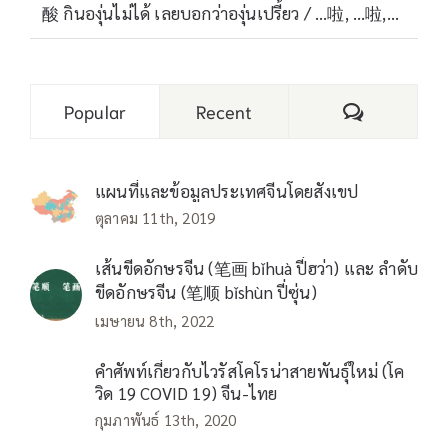
酸 กินองุ่นไม่ได้ เลยบอกว่าองุ่นเปรี้ยว / …啦, …啦,…
Comments
Popular
Recent
แผนที่และข้อมูลประเทศจีนโดยสังเขป
ตุลาคม 11th, 2019
เส้นขีดอักษรจีน (笔画 bǐhuà ปี่ฮว่า) และ ลำดับ
ขีดอักษรจีน (笔顺 bǐshùn ปี่ซุ่น)
เมษายน 8th, 2022
คำศัพท์เกี่ยวกับไวรัสโคโรน่าสายพันธุ์ใหม่ (โค
วิด 19 COVID 19) จีน-ไทย
กุมภาพันธ์ 13th, 2020