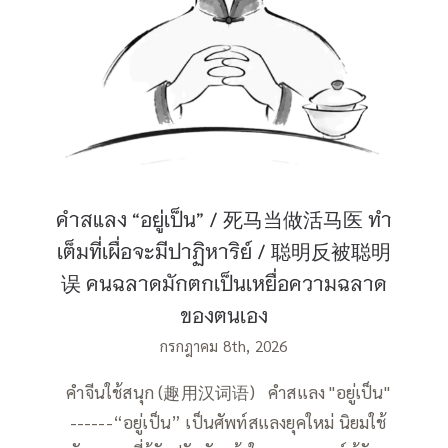
คนฉลาดมักตกเป็นเหยื่อความฉลาดของ
ตนเอง
คำสแลง “อยู่เป็น” / 死马当做活马医 ทำ
เต็มที่เผื่อจะมีปาฏิหาริย์ / 聪明反被聪明
误 คนฉลาดมักตกเป็นเหยื่อความฉลาด
ของตนเอง
กรกฎาคม 8th, 2026
คำจีนใช้สนุก (趣用汉词语) คำสแลง "อยู่เป็น"
------“อยู่เป็น” เป็นศัพท์สแลงยุคใหม่ นิยมใช้