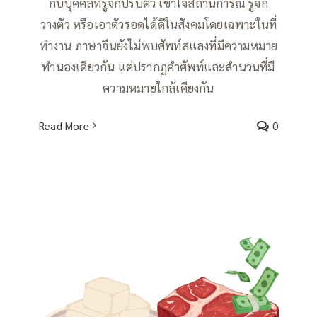
กับบุคคลที่รู้จักปรับตัว เข้าใจสถานการณ์ รู้จัก
วางตัว หรือเอาตัวรอดได้ดีในสังคมโดยเฉพาะในที่
ทำงาน ภาษาจีนยังไม่พบศัพท์สแลงที่มีความหมาย
ทำนองเดียวกัน แต่ปรากฏคำศัพท์และสำนวนที่มี
ความหมายใกล้เคียงกัน
Read More
0
สแลงคำว่า 卷 / 屋漏偏逢连夜雨 ผีซ้ำด้ำ
พลอย, เคราะห์ซ้ำกรรมซัด / 一不做，二
不休 เมื่อทำแล้วก็ทำให้ถึงที่สุด, ไหนๆ ก็
ไหนๆ แล้ว, (ตัดสินใจอย่าง) เด็ดเดี่ยวแน่ว
แน่, จวนตัว, เลยตามเลย / 玩得溜 (เล่น)