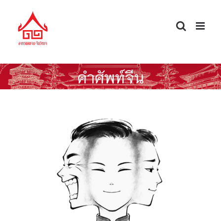
Skip
to
content
คำศัพท์จีน
คำสแลง “อยู่เป็น” / 死马当做活马医 ทำ
เต็มที่เผื่อจะมีปาฏิหาริย์ / 聪明反被聪明误