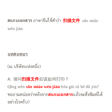
สแกนเอกสาร
ภาษาจีนใช้คำว่า
扫描文件
sǎo miáo
wén jiàn
บทสนทนา
(ณ บริษัทแห่งหนึ่ง)
A: 请问
扫描文件
后该如何打印？
Qǐng wèn
sǎo miáo
wén jiàn
hòu gāi rú hé dǎ yìn?
ขอถามหน่อยว่าหลังจาก
สแกนเอกสาร
แล้วจะสั่งพิมพ์ได้
อย่างไรครับ?