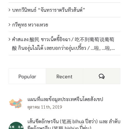
บทกวีนิพนธ์ “จันทราราตรีนทีวสันต์”
กวีพุทธ หวางเหวย
คำสแลง 酸民 ชาวเน็ตขี้อิจฉา / 吃不到葡萄说葡萄
酸 กินองุ่นไม่ได้ เลยบอกว่าองุ่นเปรี้ยว / …啦, …啦,…
Comments
Popular
Recent
แผนที่และข้อมูลประเทศจีนโดยสังเขป
ตุลาคม 11th, 2019
เส้นขีดอักษรจีน (笔画 bǐhuà ปี่ฮว่า) และ ลำดับ
ขีดอักษรจีน (笔顺 bǐshùn ปี่ซุ่น)