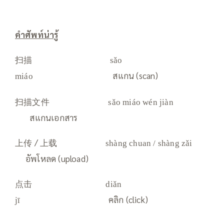
คำศัพท์น่ารู้
扫描
sǎo
สแกน (scan)
miáo
扫描文件
sǎo miáo wén jiàn
สแกนเอกสาร
上传 / 上载
shàng chuan / shàng zǎi
อัพโหลด (upload)
点击
diǎn
คลิก (click)
jī