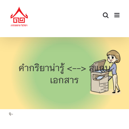
Skip
to
content
คำกริยาน่ารู้ <--> สแกน
เอกสาร
จ-