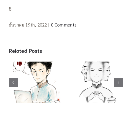
8
ธันวาคม 19th, 2022
|
0 Comments
Related Posts
คำสแลง “อยู่เป็น”
คำสแลง 酸民 ชาว
/ 死马当做活马医
เน็ตขี้อิจฉา / 吃不
ทำเต็มที่เผื่อจะมี
到葡萄说葡萄酸
ปาฏิหาริย์ / 聪明
กินองุ่นไม่ได้ เลย
反被聪明误 คน
บอกว่าองุ่นเปรี้ยว
ฉลาดมักตกเป็น
/ …啦, …啦,…
เหยื่อความฉลาด
ของตนเอง