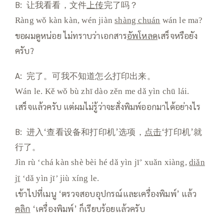
B: 让我看看，文件
上传
完了吗？
Ràng wǒ kàn kàn, wén jiàn
shàng chuán
wán le ma?
ขอผมดูหน่อย ไม่ทราบว่าเอกสาร
อัพโหลด
เสร็จหรือยัง
ครับ?
A: 完了。可我不知道怎么打印出来。
Wán le. Kě wǒ bù zhī dào zěn me dǎ yìn chū lái.
เสร็จแล้วครับ แต่ผมไม่รู้ว่าจะสั่งพิมพ์ออกมาได้อย่างไร
B: 进入‘查看设备和打印机’选项，
点击
‘打印机’就
行了。
Jìn rù ‘chá kàn shè bèi hé dǎ yìn jī’ xuǎn xiàng,
diǎn
jī
‘dǎ yìn jī’ jiù xíng le.
เข้าไปที่เมนู ‘ตรวจสอบอุปกรณ์และเครื่องพิมพ์’ แล้ว
คลิก
‘เครื่องพิมพ์’ ก็เรียบร้อยแล้วครับ