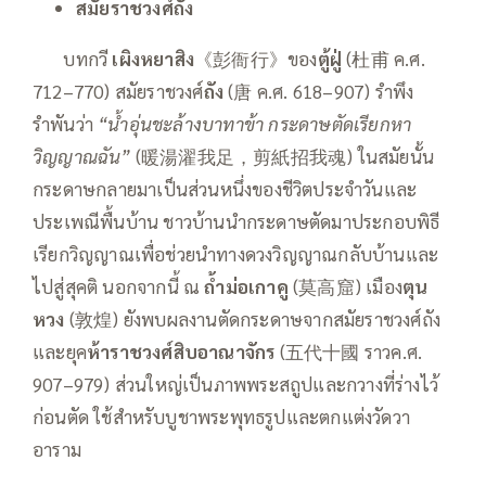
สมัยราชวงศ์ถัง
——
บทกวี
เผิงหยาสิง
《彭衙行》ของ
ตู้ฝู่
(杜甫 ค.ศ.
712–770) สมัยราชวงศ์
ถัง
(唐 ค.ศ. 618–907) รำพึง
รำพันว่า
“น้ำอุ่นชะล้างบาทาข้า กระดาษตัดเรียกหา
วิญญาณฉัน”
(暖湯濯我足，剪紙招我魂) ในสมัยนั้น
กระดาษกลายมาเป็นส่วนหนึ่งของชีวิตประจำวันและ
ประเพณีพื้นบ้าน ชาวบ้านนำกระดาษตัดมาประกอบพิธี
เรียกวิญญาณเพื่อช่วยนำทางดวงวิญญาณกลับบ้านและ
ไปสู่สุคติ นอกจากนี้ ณ
ถ้ำม่อเกาคู
(莫高窟) เมือง
ตุน
หวง
(敦煌) ยังพบผลงานตัดกระดาษจากสมัยราชวงศ์ถัง
และยุค
ห้าราชวงศ์สิบอาณาจักร
(五代十國 ราวค.ศ.
907–979) ส่วนใหญ่เป็นภาพพระสถูปและกวางที่ร่างไว้
ก่อนตัด ใช้สำหรับบูชาพระพุทธรูปและตกแต่งวัดวา
อาราม