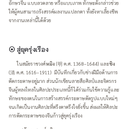
อักษรจีน แบบลวดลาย หรือแบบภาพ ทักษะดังกล่าวช่วย
ให้ผู้คนสามารถรังสรรค์ผลงานแปลกตา ทั้งยังหาเลี้ยงชีพ
จากงานเหล่านี้ได้ด้วย
⦿
สู่ยุครุ่งเรือง
——
ในสมัยราชวงศ์
หมิง
(明 ค.ศ. 1368–1644) และ
ชิง
(清 ค.ศ. 1616–1911) มีบันทึกเกี่ยวกับช่างฝีมือด้านการ
ตัดกระดาษอยู่มาก ส่วนนักเขียนลายสือศิลป์และจิตรกร
จีนผู้หลงใหลในศิลปะประเภทนี้ก็ได้ร่วมกันใช้ความรู้และ
ทักษะของตนในการสร้างสรรค์กระดาษตัดรูปแบบใหม่ๆ
จนเกิดเป็นงานศิลปะที่ตรึงตาตรึงใจยิ่งขึ้น ส่งผลให้ศิลปะ
การตัดกระดาษของจีนก้าวสู่ยุครุ่งเรือง