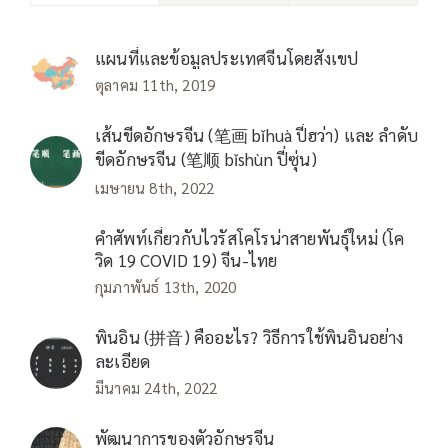
แผนที่และข้อมูลประเทศจีนโดยสังเขป
ตุลาคม 11th, 2019
เส้นขีดอักษรจีน (笔画 bǐhuà ปี่ฮว่า) และ ลำดับ
ขีดอักษรจีน (笔顺 bǐshùn ปี่ซุ่น)
เมษายน 8th, 2022
คำศัพท์เกี่ยวกับไวรัสโคโรน่าสายพันธุ์ใหม่ (โค
วิด 19 COVID 19) จีน-ไทย
กุมภาพันธ์ 13th, 2020
พินอิน (拼音) คืออะไร? วิธีการใช้พินอินอย่าง
ละเอียด
มีนาคม 24th, 2022
พัฒนาการของตัวอักษรจีน