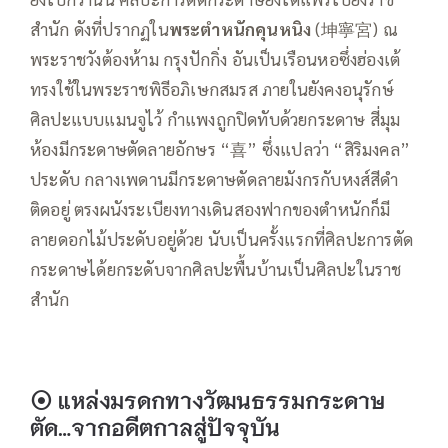
สำนัก ดังที่ปรากฏใน
พระตำหนักคุนหนิง
(坤寧宮) ณ
พระราชวังต้องห้าม กรุงปักกิ่ง อันเป็นเรือนหอซึ่งฮ่องเต้
ทรงใช้ในพระราชพิธีอภิเษกสมรส ภายในยังคงอนุรักษ์
ศิลปะแบบแมนจูไว้ กำแพงถูกปิดทับด้วยกระดาษ สี่มุม
ห้องมีกระดาษตัดลายอักษร “喜” ซึ่งแปลว่า “สิริมงคล”
ประดับ กลางเพดานมีกระดาษตัดลายมังกรกับหงส์สีดำ
ติดอยู่ ตรงผนังระเบียงทางเดินสองฟากของตำหนักก็มี
ลายดอกไม้ประดับอยู่ด้วย นับเป็นครั้งแรกที่ศิลปะการตัด
กระดาษได้ยกระดับจากศิลปะพื้นบ้านเป็นศิลปะในราช
สำนัก
⦿
แหล่งมรดกทางวัฒนธรรมกระดาษ
ตัด…จากอดีตกาลสู่ปัจจุบัน