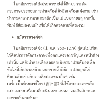
——
ในสมัยราชวงศ์ถังประชาชนยังใช้ศิลปะการตัด
กระดาษประกอบการทำเครื่องใช้หรือเครื่องแต่งกาย เช่น
นำกระดาษหนามาแกะสลักเป็นแม่แบบลายฉลุ จากนั้น
พิมพ์สีย้อมลงบนผ้าเพื่อให้เกิดลวดลายที่สวยงาม
สมัยราชวงศ์ซ่ง
——
ในสมัยราชวงศ์
ซ่ง
(宋 ค.ศ. 960–1279) ผู้คนไม่เพียง
ใช้ศิลปะการตัดกระดาษเพื่อตกแต่งของขวัญและหน้าต่าง
เท่านั้น แต่ยังนำลายเสือและลายมังกรมาประดับธงเพื่อ
ขับไล่สิ่งอัปมงคลด้วย นอกจากนี้ ยังมีการประยุกต์ใช้
ศิลปะดังกล่าวกับงานศิลปะแขนงอื่นๆ เช่น
เครื่องปั้นดินเผาจี๋โจว
(吉州窑) ซึ่งใช้ลายกระดาษตัด
แปะลงบนเครื่องเคลือบดินเผาก่อนเผา จนเกิดลักษณะ
เฉพาะอันงามจับตา