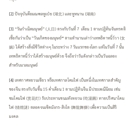
[2]
ปัจจุบันคือมณฑลหูเป่ย (湖北) และหูหนาน (湖南)
[3]
“วันกำเนิดมนุษย์” (人日) ตรงกับวันที่ 7 เดือน 1 ตามปฏิทินจันทรคติ
เชื่อกันว่าเป็น “วันเกิดของมนุษย์
“
ตามตำนานเล่าว่าเทพธิดาหนี่ว์วา (女
娲) ได้สร้างสิ่งมีชีวิตต่างๆ ในระหว่าง 7 วันแรกของโลก แต่ในวันที่ 7 นั้น
เทพธิดาหนี่ว์วาได้สร้างมนุษย์ด้วย จึงถือว่าวันดังกล่าวเป็นวันฉลอง
สำหรับมวลมนุษย์
[4]
เทศกาศหยวนเซียว หรือเทศกาลโคมไฟ เป็นหนึ่งในเทศกาลสำคัญ
ของจีน ตรงกับวันขึ้น 15 ค่ำเดือน 1 ตามปฏิทินจีน มีประเพณีนิยม เช่น
ชมโคมไฟ (赏花灯) รับประทานขนมทังหยวน (吃湯圓) ทายปริศนาโคม
ไฟ (猜燈謎) ตลอดจนเชิดมังกร-สิงโต (舞龍舞獅) เพื่อความเป็นสิริ
มงคล