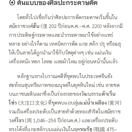
⦿
ต้นแบบของศิลปะกระดาษตัด
——
โดยทั่วไปเชื่อกันว่าศิลปะการตัดกระดาษเริ่มขึ้นใน
สมัยราชวงศ์
ฮั่น
(漢 202 ปีก่อนค.ศ.–ค.ศ. 220) หลังจากมี
การประดิษฐ์กระดาษและนำกระดาษมาใช้อย่างแพร่
หลาย อย่างไรก็ตาม เทคนิคการตัด แกะ สลัก ปรุ หรือฉลุ
ให้เป็นลายได้ถูกนำมาใช้กับวัสดุต่างๆ เช่น แผ่นเงิน
เครื่องหนัง หยก โลหะ และผ้าไหม อยู่ก่อนหน้านั้นแล้ว
——
หลักฐานทางโบราณคดีที่ขุดพบในประเทศจีนยัง
สะท้อนสุนทรียภาพของมนุษย์ในยุคหินใหม่ เช่น ลายขด
บนภาชนะดินเผาซึ่งเป็นร่องรอยของวัฒนธรรม
ต้าเวิ่น
โข่ว
(大汶口文化) ที่ขุดพบแถบลุ่ม
แม่น้ำเหลือง
(黄河)
รวมถึงเครื่องประดับเป็นสายทำด้วยทองสำริดในสมัยราช
วงศ์
โจว
(周 1,046–256 ปีก่อนค.ศ.) และเครื่องประดับ
ทรงโค้งที่แกะสลักบนแผ่นเงินในยุค
รณรัฐ
(戰國 475–