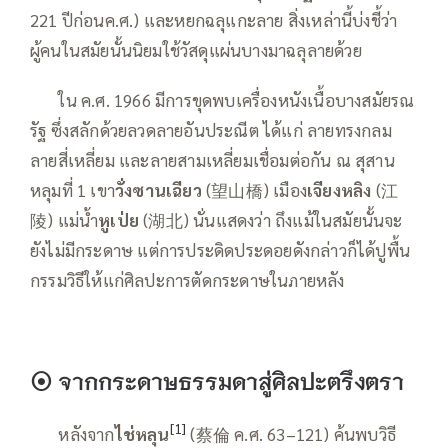
221 ปีก่อนค.ศ.) และหยกฉลุแกะลาย สิ่งเหล่านี้บ่งชี้ว่า
ผู้คนในสมัยนั้นนิยมใช้วัสดุแผ่นบางมาฉลุลายด้วย
——
ใน ค.ศ. 1966 มีการขุดพบเครื่องหนังเนื้อบางสมัยรณ
รัฐ ซึ่งสลักด้วยลวดลายอันประณีต ได้แก่ ลายทรงกลม
ลายสี่เหลี่ยม และลายสามเหลี่ยมเชื่อมต่อกัน ณ สุสาน
หลุมที่ 1 เขา
วั่งซานเฉียว
(望山橋) เมือง
เจียงหลิง
(江
陵) แม่น้ำ
หูเป่ย
(湖北) นั่นแสดงว่า ถึงแม้ในสมัยนั้นจะ
ยังไม่มีกระดาษ แต่การประดิดประดอยดังกล่าวก็ได้ปูพื้น
กรรมวิธีให้แก่ศิลปะการตัดกระดาษในภายหลัง
⦿
จากกระดาษธรรมดาสู่ศิลปะตรึงตรา
[1]
——
หลังจาก
ไช่หลุน
(蔡倫 ค.ศ. 63–121) ค้นพบวิธี