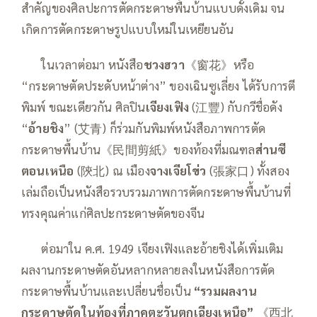
สำคัญของศิลปะการตัดกระดาษพื้นบ้านแบบดั้งเดิม จน
เกิดการตัดกระดาษรูปแบบใหม่ในเหยียนอัน
——
ในเวลาต่อมา หนังสือ
ชวงฮวา
《窗花》หรือ
“กระดาษตัดประดับหน้าต่าง” ของเฉินซูเลี่ยง ได้รับการตี
พิมพ์ ขณะเดียวกัน ศิลปิน
เจียงเฟิง
(江豐) กับกวีชื่อดัง
“
อ้ายชิง
” (艾青) ก็ร่วมกันพิมพ์หนังสือภาพการตัด
กระดาษพื้นบ้าน《民間剪紙》ของท้องที่มณฑล
ส่านซี
ตอนเหนือ
(陝北) ณ เมือง
จางเจียโข่ว
(張家口) ทั้งสอง
เล่มถือเป็นหนังสือรวบรวมภาพการตัดกระดาษพื้นบ้านที่
ทรงคุณค่าแก่ศิลปะกระดาษตัดของจีน
——
ต่อมาใน ค.ศ. 1949 เจียงเฟิงและอ้ายชิงได้เพิ่มเติม
ผลงานกระดาษตัดอันหลากหลายลงในหนังสือการตัด
กระดาษพื้นบ้านและเปลี่ยนชื่อเป็น
“รวมผลงาน
กระดาษตัดในท้องที่ภาคตะวันตกเฉียงเหนือ”
《西北