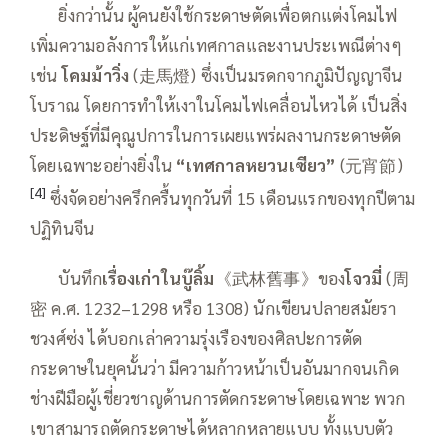
——
ยิ่งกว่านั้น ผู้คนยังใช้กระดาษตัดเพื่อตกแต่งโคมไฟ
เพิ่มความอลังการให้แก่เทศกาลและงานประเพณีต่างๆ
เช่น
โคมม้าวิ่ง
(走馬燈) ซึ่งเป็นมรดกจากภูมิปัญญาจีน
โบราณ โดยการทำให้เงาในโคมไฟเคลื่อนไหวได้ เป็นสิ่ง
ประดิษฐ์ที่มีคุณูปการในการเผยแพร่ผลงานกระดาษตัด
โดยเฉพาะอย่างยิ่งใน
“เทศกาล
หยวนเซียว”
(元宵節)
[4]
ซึ่งจัดอย่างครึกครื้นทุกวันที่ 15 เดือนแรกของทุกปีตาม
ปฏิทินจีน
——
บันทึก
เรื่องเก่าในบู๊ลิ้ม
《武林舊事》ของ
โจวมี่
(周
密 ค.ศ. 1232–1298 หรือ 1308) นักเขียนปลายสมัยรา
ชวงศ์ซ่ง ได้บอกเล่าความรุ่งเรืองของศิลปะการตัด
กระดาษในยุคนั้นว่า มีความก้าวหน้าเป็นอันมากจนเกิด
ช่างฝีมือผู้เชี่ยวชาญด้านการตัดกระดาษโดยเฉพาะ พวก
เขาสามารถตัดกระดาษได้หลากหลายแบบ ทั้งแบบตัว