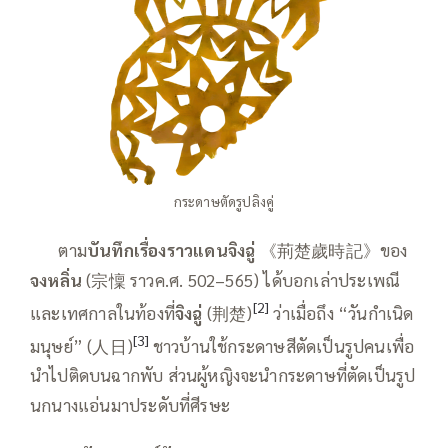
กระดาษตัดรูปลิงคู่
——
ตาม
บันทึกเรื่องราวแดนจิงฉู่
《荊楚歲時記》ของ
จงหลิ่น
(宗懍 ราวค.ศ. 502–565) ได้บอกเล่าประเพณี
[2]
และเทศกาลในท้องที่
จิงฉู่
(荆楚)
ว่าเมื่อถึง “วันกำเนิด
[3]
มนุษย์” (人日)
ชาวบ้านใช้กระดาษสีตัดเป็นรูปคนเพื่อ
นำไปติดบนฉากพับ ส่วนผู้หญิงจะนำกระดาษที่ตัดเป็นรูป
นกนางแอ่นมาประดับที่ศีรษะ