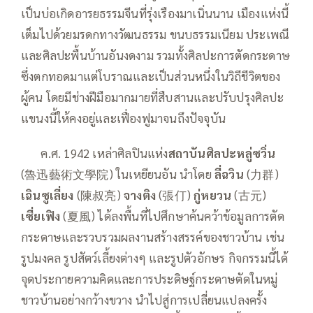
เป็นบ่อเกิดอารยธรรมจีนที่รุ่งเรืองมาเนิ่นนาน เมืองแห่งนี้
เต็มไปด้วยมรดกทางวัฒนธรรม ขนบธรรมเนียม ประเพณี
และศิลปะพื้นบ้านอันงดงาม รวมทั้งศิลปะการตัดกระดาษ
ซึ่งตกทอดมาแต่โบราณและเป็นส่วนหนึ่งในวิถีชีวิตของ
ผู้คน โดยมีช่างฝีมือมากมายที่สืบสานและปรับปรุงศิลปะ
แขนงนี้ให้คงอยู่และเฟื่องฟูมาจนถึงปัจจุบัน
——
ค.ศ. 1942 เหล่าศิลปินแห่ง
สถาบันศิลปะหลู่ซวิ่น
(魯迅藝術文學院) ในเหยียนอัน นำโดย
ลี่ฉวิน
(力群)
เฉินซูเลี่ยง
(陳叔亮)
จางติง
(張仃)
กู่หยวน
(古元)
เซี่ยเฟิง
(夏風) ได้ลงพื้นที่ไปศึกษาค้นคว้าข้อมูลการตัด
กระดาษและรวบรวมผลงานสร้างสรรค์ของชาวบ้าน เช่น
รูปมงคล รูปสัตว์เลี้ยงต่างๆ และรูปตัวอักษร กิจกรรมนี้ได้
จุดประกายความคิดและการประดิษฐ์กระดาษตัดในหมู่
ชาวบ้านอย่างกว้างขวาง นำไปสู่การเปลี่ยนแปลงครั้ง