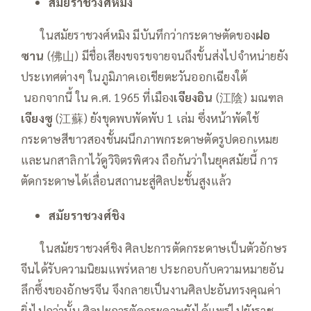
สมัยราชวงศ์หมิง
——
ในสมัยราชวงศ์หมิง มีบันทึกว่ากระดาษตัดของ
ฝอ
ซาน
(佛山) มีชื่อเสียงขจรขจายจนถึงขั้นส่งไปจำหน่ายยัง
ประเทศต่างๆ ในภูมิภาคเอเชียตะวันออกเฉียงใต้
นอกจากนี้ ใน ค.ศ. 1965 ที่เมือง
เจียงอิน
(江陰) มณฑล
เจียงซู
(江蘇) ยังขุดพบพัดพับ 1 เล่ม ซึ่งหน้าพัดใช้
กระดาษสีขาวสองชั้นผนึกภาพกระดาษตัดรูปดอกเหมย
และนกสาลิกาไว้ดูวิจิตรพิศวง ถือกันว่าในยุคสมัยนี้ การ
ตัดกระดาษได้เลื่อนสถานะสู่ศิลปะชั้นสูงแล้ว
สมัยราชวงศ์ชิง
——
ในสมัยราชวงศ์ชิง ศิลปะการตัดกระดาษเป็นตัวอักษร
จีนได้รับความนิยมแพร่หลาย ประกอบกับความหมายอัน
ลึกซึ้งของอักษรจีน จึงกลายเป็นงานศิลปะอันทรงคุณค่า
ยิ่งไปกว่านั้น ศิลปะการตัดกระดาษยังได้แพร่ไปยังราช