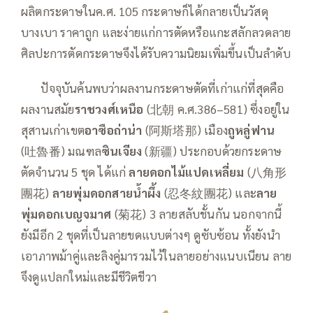
ผลิตกระดาษในค.ศ. 105 กระดาษก็ได้กลายเป็นวัสดุ
บางเบา ราคาถูก และง่ายแก่การตัดหรือแกะสลักลวดลาย
ศิลปะการตัดกระดาษจึงได้รับความนิยมเพิ่มขึ้นเป็นลำดับ
——
ปัจจุบันค้นพบว่าผลงานกระดาษตัดที่เก่าแก่ที่สุดคือ
ผลงานสมัย
ราชวงศ์เหนือ
(北朝 ค.ศ.386–581) ซึ่งอยู่ใน
สุสานเก่าเขต
อาซือถ่าน่า
(阿斯塔那) เมือง
ถูหลู่ฟาน
(吐魯番) มณฑล
ซินเจียง
(新疆) ประกอบด้วยกระดาษ
ตัดจำนวน 5 ชุด ได้แก่
ลายดอกไม้แปดเหลี่ยม
(八角形
團花)
ลายพุ่มดอกสายน้ำผึ้ง
(忍冬紋團花) และ
ลาย
พุ่มดอกเบญจมาศ
(菊花) 3 ลายสลับชั้นกัน นอกจากนี้
ยังมีอีก 2 ชุดที่เป็นลายขดแบบต่างๆ ดูซับซ้อน ทั้งยังนำ
เอาภาพม้าคู่และลิงคู่มารวมไว้ในลายอย่างแนบเนียน ลาย
จึงดูแปลกใหม่และมีชีวิตชีวา