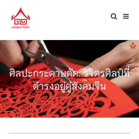
Skip
to
content
ศิลปะกระดาษตัด: วิจิตรศิลป์ที่
ดำรงอยู่คู่สังคมจีน