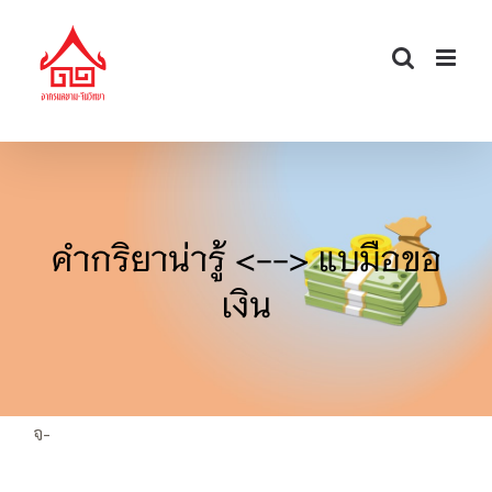
Skip
to
content
คำกริยาน่ารู้ <--> แบมือขอ
เงิน
จ-