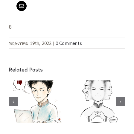
8
พฤษภาคม 19th, 2022
|
0 Comments
Related Posts
คำสแลง “อยู่เป็น”
คำสแลง 酸民 ชาว
/ 死马当做活马医
เน็ตขี้อิจฉา / 吃不
ทำเต็มที่เผื่อจะมี
到葡萄说葡萄酸
ปาฏิหาริย์ / 聪明
กินองุ่นไม่ได้ เลย
反被聪明误 คน
บอกว่าองุ่นเปรี้ยว
ฉลาดมักตกเป็น
/ …啦, …啦,…
เหยื่อความฉลาด