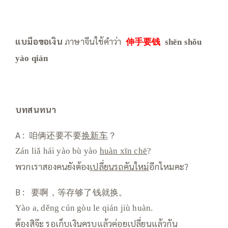
แบมือขอเงิน
ภาษาจีนใช้คำว่า
伸手要钱
shēn shǒu
yào qián
บทสนทนา
A : 咱俩还要不要
换新车
？
Zán liǎ hái yào bù yào
huàn xīn chē
?
พวกเราสองคนยังต้อง
เปลี่ยนรถคันใหม่
อีกไหมคะ?
B : 要啊，等存够了钱就换。
Yào a, děng cún gòu le qián jiù huàn.
ต้องสิจ๊ะ รอเก็บเงินครบแล้วค่อยเปลี่ยนแล้วกัน