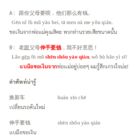
A : 跟你父母要呗，他们那么有钱。
Gēn nǐ fù mǔ yào bei, tā men nà me yǒu qián.
ขอเงินจากพ่อแม่คุณสิคะ พวกท่านรวยเสียขนาดนั้น
B : 老
跟
父母
伸手
要钱
，我不好意思！
Lǎo
gēn
fù mǔ
shēn shǒu
yào qián
,
wǒ bù hǎo yì sī!
แบมือขอเงินจาก
พ่อแม่อยู่บ่อยๆ ผมรู้สึกเกรงใจน่ะ!
คำศัพท์น่ารู้
换新车
huàn xīn chē
เปลี่ยนรถคันใหม่
伸手要钱
shēn shǒu yào qián
แบมือขอเงิน