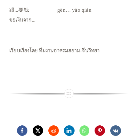
跟…要钱
gēn… yào qián
ขอเงินจาก…
เรียบเรียงโดย ทีมงานอาศรมสยาม-จีนวิทยา