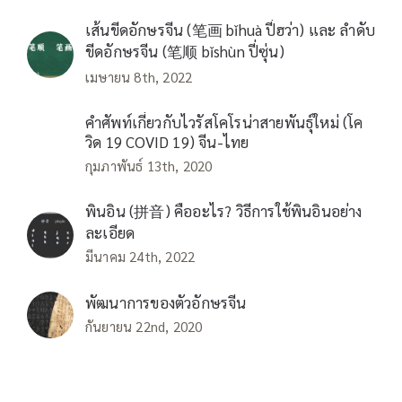
เส้นขีดอักษรจีน (笔画 bǐhuà ปี่ฮว่า) และ ลำดับ
ขีดอักษรจีน (笔顺 bǐshùn ปี่ซุ่น)
เมษายน 8th, 2022
คำศัพท์เกี่ยวกับไวรัสโคโรน่าสายพันธุ์ใหม่ (โค
วิด 19 COVID 19) จีน-ไทย
กุมภาพันธ์ 13th, 2020
พินอิน (拼音) คืออะไร? วิธีการใช้พินอินอย่าง
ละเอียด
มีนาคม 24th, 2022
พัฒนาการของตัวอักษรจีน
กันยายน 22nd, 2020