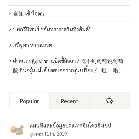
自知 เข้าใจตน
บทกวีนิพนธ์ “จันทราราตรีนทีวสันต์”
กวีพุทธ หวางเหวย
คำสแลง 酸民 ชาวเน็ตขี้อิจฉา / 吃不到葡萄说葡萄
酸 กินองุ่นไม่ได้ เลยบอกว่าองุ่นเปรี้ยว / …啦, …啦,…
Comments
Popular
Recent
แผนที่และข้อมูลประเทศจีนโดยสังเขป
ตุลาคม 11th, 2019