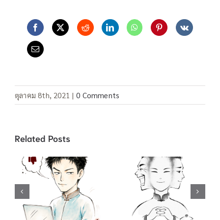
ตุลาคม 8th, 2021
|
0 Comments
Related Posts
คำสแลง “อยู่เป็น”
คำสแลง 酸民 ชาว
/ 死马当做活马医
เน็ตขี้อิจฉา / 吃不
ทำเต็มที่เผื่อจะมี
到葡萄说葡萄酸
ปาฏิหาริย์ / 聪明
กินองุ่นไม่ได้ เลย
反被聪明误 คน