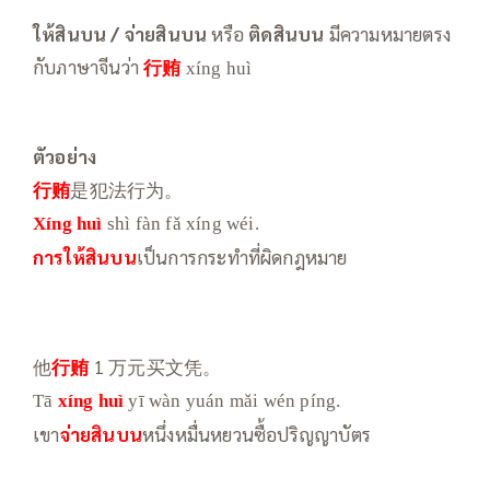
ให้สินบน /
จ่ายสินบน
หรือ
ติดสินบน
มีความหมายตรง
กับภาษาจีนว่า
行贿
xíng huì
ตัวอย่าง
行贿
是犯法行为。
Xíng huì
shì fàn fǎ xíng wéi.
การให้สินบน
เป็นการกระทำที่ผิดกฎหมาย
他
行贿
1 万元买文凭。
Tā
xíng huì
yī wàn yuán mǎi wén píng.
เขา
จ่ายสินบน
หนึ่งหมื่นหยวนซื้อปริญญาบัตร