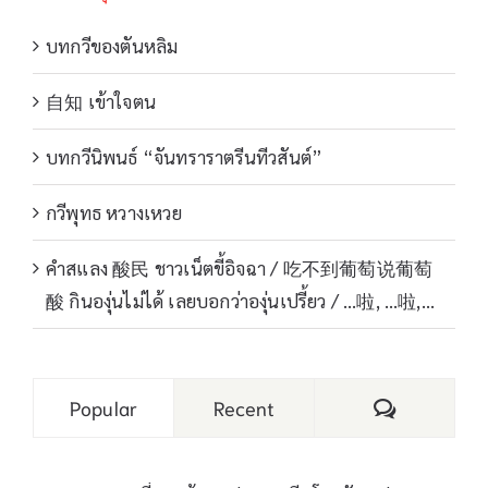
บทกวีของตันหลิม
自知 เข้าใจตน
บทกวีนิพนธ์ “จันทราราตรีนทีวสันต์”
กวีพุทธ หวางเหวย
คำสแลง 酸民 ชาวเน็ตขี้อิจฉา / 吃不到葡萄说葡萄
酸 กินองุ่นไม่ได้ เลยบอกว่าองุ่นเปรี้ยว / …啦, …啦,…
Comments
Popular
Recent