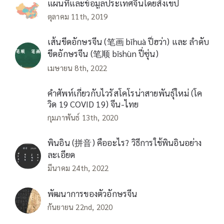
แผนที่และข้อมูลประเทศจีนโดยสังเขป
ตุลาคม 11th, 2019
เส้นขีดอักษรจีน (笔画 bǐhuà ปี่ฮว่า) และ ลำดับ
ขีดอักษรจีน (笔顺 bǐshùn ปี่ซุ่น)
เมษายน 8th, 2022
คำศัพท์เกี่ยวกับไวรัสโคโรน่าสายพันธุ์ใหม่ (โค
วิด 19 COVID 19) จีน-ไทย
กุมภาพันธ์ 13th, 2020
พินอิน (拼音) คืออะไร? วิธีการใช้พินอินอย่าง
ละเอียด
มีนาคม 24th, 2022
พัฒนาการของตัวอักษรจีน
กันยายน 22nd, 2020