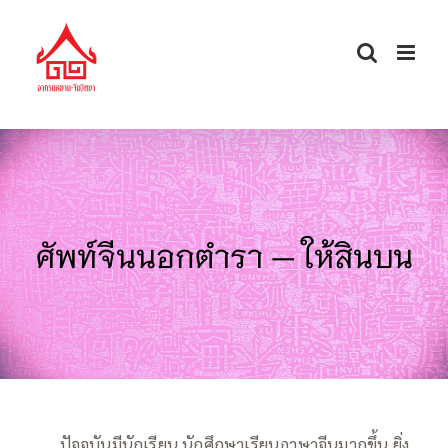
Skip
to
content
ศัพท์จีนนอกตำรา — ให้สินบน
—–
ปัจจุบันมีนักเรียน นักศึกษาเรียนภาษาจีนมากขึ้น ยิ่ง