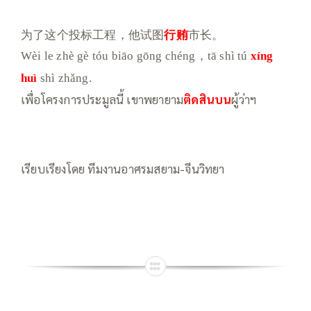
为了这个投标工程，他试图
行贿
市长。
Wèi le zhè gè tóu biāo gōng chéng，tā shì tú
xíng
huì
shì zhǎng.
เพื่อโครงการประมูลนี้ เขาพยายาม
ติด
สินบน
ผู้ว่าฯ
เรียบเรียงโดย ทีมงานอาศรมสยาม-จีนวิทยา