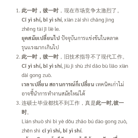
此一时，彼一时
，现在市场竞争太激烈了。
Cǐ yì shí, bǐ yì shí
, xiàn zài shì chǎng jìng
zhēng tài jī liè le.
ยุคสมัยเปลี่ยนไป
ปัจจุบันการแข่งขันในตลาด
รุนแรงมากเกินไป
此一时，彼一时
，旧技术指导不了现代工作。
Cǐ yì shí, bǐ yì shí
, jiù jì shù zhǐ dǎo bù liǎo xiàn
dài gong zuò.
เวลาเปลี่ยน สถานการณ์ก็เปลี่ยน
เทคนิคเก่าไม่
อาจชี้นำการทำงานสมัยใหม่ได้
连硕士毕业都找不到工作，真是
此一时
,彼一
时
。
Lián shuò shì bì yè dōu zhǎo bú dào gong zuò,
zhēn shì
cǐ yì shí, bǐ yì shí
.