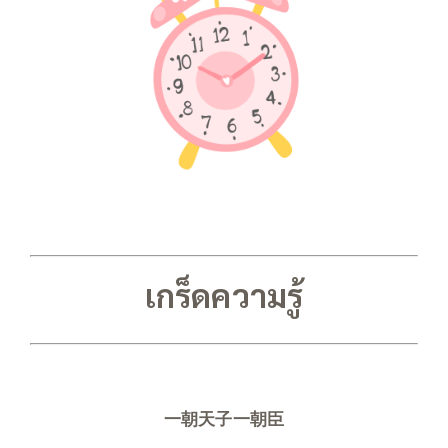
เกร็ดความรู้
一朝天子一朝臣