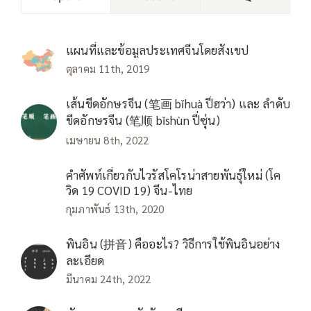
แผนที่และข้อมูลประเทศจีนโดยสังเขป
ตุลาคม 11th, 2019
เส้นขีดอักษรจีน (笔画 bǐhuà ปี่ฮว่า) และ ลำดับ
ขีดอักษรจีน (笔顺 bǐshùn ปี่ซุ่น)
เมษายน 8th, 2022
คำศัพท์เกี่ยวกับไวรัสโคโรน่าสายพันธุ์ใหม่ (โค
วิด 19 COVID 19) จีน-ไทย
กุมภาพันธ์ 13th, 2020
พินอิน (拼音) คืออะไร? วิธีการใช้พินอินอย่าง
ละเอียด
มีนาคม 24th, 2022