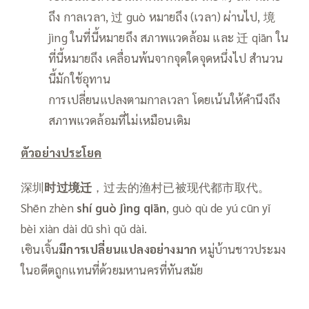
ถึง กาลเวลา, 过 guò หมายถึง (เวลา) ผ่านไป, 境
jìng ในที่นี้หมายถึง สภาพแวดล้อม และ 迁 qiān ใน
ที่นี้หมายถึง เคลื่อนพ้นจากจุดใดจุดหนึ่งไป สำนวน
นี้มักใช้อุทาน
การเปลี่ยนแปลงตามกาลเวลา โดยเน้นให้คำนึงถึง
สภาพแวดล้อมที่ไม่เหมือนเดิม
ตัวอย่างประโยค
深圳
时过境迁
，过去的渔村已被现代都市取代。
Shēn zhèn
shí guò jìng qiān
, guò qù de yú cūn yǐ
bèi xiàn dài dū shì qǔ dài.
เซินเจิ้น
มีการเปลี่ยนแปลงอย่างมาก
หมู่บ้านชาวประมง
ในอดีตถูกแทนที่ด้วยมหานครที่ทันสมัย