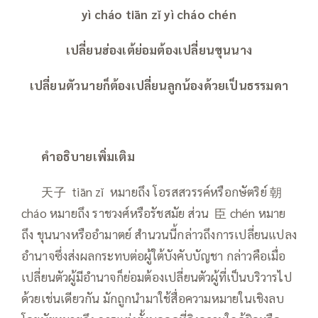
yì cháo tiān zǐ yì cháo chén
เปลี่ยนฮ่องเต้ย่อมต้องเปลี่ยนขุนนาง
เปลี่ยนตัวนายก็ต้องเปลี่ยนลูกน้องด้วยเป็นธรรมดา
——
คำอธิบายเพิ่มเติม
——
天子 tiān zǐ หมายถึง โอรสสวรรค์หรือกษัตริย์ 朝
cháo หมายถึง ราชวงศ์หรือรัชสมัย ส่วน 臣 chén หมาย
ถึง ขุนนางหรืออำมาตย์ สำนวนนี้กล่าวถึงการเปลี่ยนแปลง
อำนาจซึ่งส่งผลกระทบต่อผู้ใต้บังคับบัญชา กล่าวคือเมื่อ
เปลี่ยนตัวผู้มีอำนาจก็ย่อมต้องเปลี่ยนตัวผู้ที่เป็นบริวารไป
ด้วยเช่นเดียวกัน มักถูกนำมาใช้สื่อความหมายในเชิงลบ