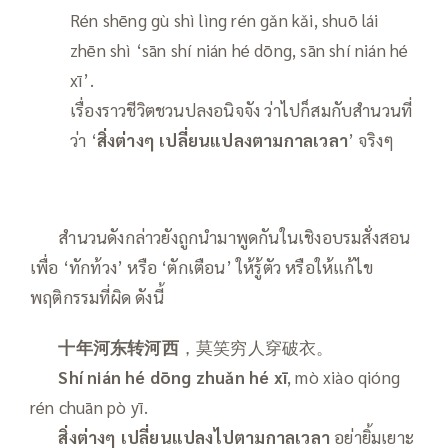
Rén shēng gù shì lìng rén gǎn kǎi, shuō lái
zhēn shì ‘sān shí nián hé dōng, sān shí nián hé
xī’.
เรื่องราวชีวิตชวนปลงอนิจจัง ว่าไปก็สมกับสำนวนที่
ว่า ‘
สิ่งต่างๆ เปลี่ยนแปลงตามกาลเวลา
’ จริงๆ
——
สำนวนดังกล่าวยังถูกนำมาพูดกันในเชิงอบรมสั่งสอน
เพื่อ ‘ทักท้วง’ หรือ ‘ตักเตือน’ ให้รู้ตัว หรือให้แก้ไข
พฤติกรรมที่ผิด ดังนี้
——
十年河东转河西
，莫笑穷人穿破衣。
——
Shí nián hé dōng zhuǎn hé xī
, mò xiào qióng
rén chuān pò yī.
——
สิ่งต่างๆ เปลี่ยนแปลงไปตามกาลเวลา
อย่ายิ้มเยาะ