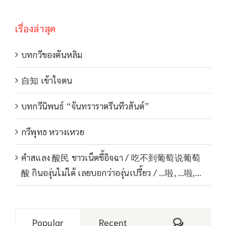
เรื่องล่าสุด
บทกวีของตันหลิม
自知 เข้าใจตน
บทกวีนิพนธ์ “จันทราราตรีนทีวสันต์”
กวีพุทธ หวางเหวย
คำสแลง 酸民 ชาวเน็ตขี้อิจฉา / 吃不到葡萄说葡萄
酸 กินองุ่นไม่ได้ เลยบอกว่าองุ่นเปรี้ยว / …啦, …啦,…
Comments
Popular
Recent