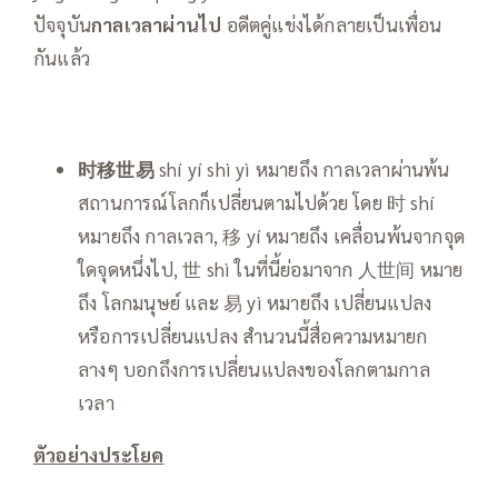
ปัจจุบัน
กาลเวลาผ่านไป
อดีตคู่แข่งได้กลายเป็นเพื่อน
กันแล้ว
时移世易
shí yí shì yì หมายถึง กาลเวลาผ่านพ้น
สถานการณ์โลกก็เปลี่ยนตามไปด้วย โดย 时 shí
หมายถึง กาลเวลา, 移 yí หมายถึง เคลื่อนพ้นจากจุด
ใดจุดหนึ่งไป, 世 shì ในที่นี้ย่อมาจาก 人世间 หมาย
ถึง โลกมนุษย์ และ 易 yì หมายถึง เปลี่ยนแปลง
หรือการเปลี่ยนแปลง สำนวนนี้สื่อความหมายก
ลางๆ บอกถึงการเปลี่ยนแปลงของโลกตามกาล
เวลา
ตัวอย่างประโยค