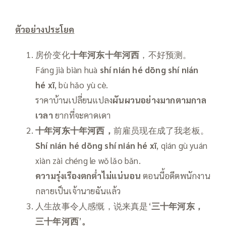
ตัวอย่างประโยค
房价变化
十年河东十年河西
，不好预测。
Fáng jià biàn huà
shí nián hé dōng shí nián
hé xī
, bù hǎo yù cè.
ราคาบ้านเปลี่ยนแปลง
ผันผวนอย่างมากตามกาล
เวลา
ยากที่จะคาดเดา
十年河东十年河西，
前雇员现在成了我老板。
Shí nián hé dōng shí nián hé xī
, qián gù yuán
xiàn zài chéng le wǒ lǎo bǎn.
ความรุ่งเรืองตกต่ำไม่แน่นอน
ตอนนี้อดีตพนักงาน
กลายเป็นเจ้านายฉันแล้ว
人生故事令人感慨，说来真是‘
三十年河东，
三十年河西
’
。