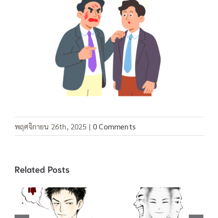
พฤศจิกายน 26th, 2025
|
0 Comments
Related Posts
คำสแลง “อยู่เป็น”
คำสแลง 酸民 ชาว
/ 死马当做活马医
เน็ตขี้อิจฉา / 吃不
ทำเต็มที่เผื่อจะมี