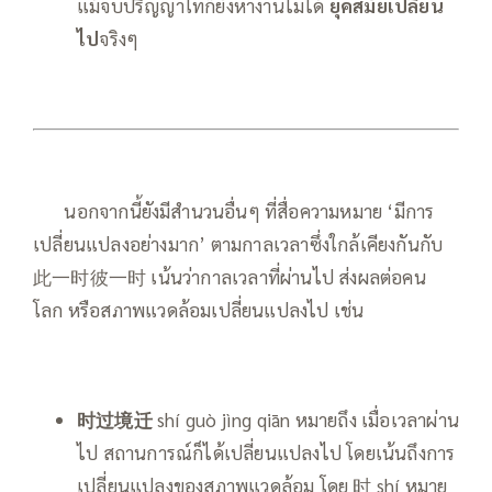
แม้จบปริญญาโทก็ยังหางานไม่ได้
ยุคสมัยเปลี่ยน
ไป
จริงๆ
——
นอกจากนี้ยังมีสำนวนอื่นๆ ที่สื่อความหมาย ‘มีการ
เปลี่ยนแปลงอย่างมาก’ ตามกาลเวลาซึ่งใกล้เคียงกันกับ
此一时彼一时 เน้นว่ากาลเวลาที่ผ่านไป ส่งผลต่อคน
โลก หรือสภาพแวดล้อมเปลี่ยนแปลงไป เช่น
时过境迁
shí guò jìng qiān หมายถึง เมื่อเวลาผ่าน
ไป สถานการณ์ก็ได้เปลี่ยนแปลงไป โดยเน้นถึงการ
เปลี่ยนแปลงของสภาพแวดล้อม โดย 时 shí หมาย