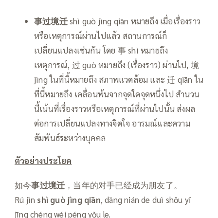
事过境迁
shì guò jìng qiān หมายถึง เมื่อเรื่องราว
หรือเหตุการณ์ผ่านไปแล้ว สถานการณ์ก็
เปลี่ยนแปลงเช่นกัน โดย 事 shì หมายถึง
เหตุการณ์, 过 guò หมายถึง (เรื่องราว) ผ่านไป, 境
jìng ในที่นี้หมายถึง สภาพแวดล้อม และ 迁 qiān ใน
ที่นี้หมายถึง เคลื่อนพ้นจากจุดใดจุดหนึ่งไป สำนวน
นี้เน้นที่เรื่องราวหรือเหตุการณ์ที่ผ่านไปนั้น ส่งผล
ต่อการเปลี่ยนแปลงทางจิตใจ อารมณ์และความ
สัมพันธ์ระหว่างบุคคล
ตัวอย่างประโยค
如今
事过境迁
，当年的对手已经成为朋友了。
Rú jīn
shì guò jìng qiān
, dāng nián de duì shǒu yǐ
jīng chéng wéi péng yǒu le.