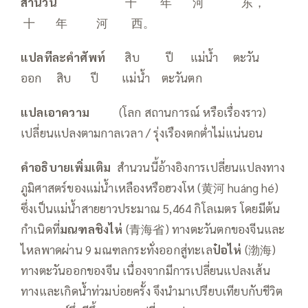
สำนวน
——
—————
十 年 河 东，
十 年 河 西。
แปลทีละคำศัพท์
——
สิบ ปี แม่น้ำ ตะวัน
ออก สิบ ปี แม่น้ำ ตะวันตก
แปลเอาความ
———
(โลก สถานการณ์ หรือเรื่องราว)
เปลี่ยนแปลงตามกาลเวลา / รุ่งเรืองตกต่ำไม่แน่นอน
คำอธิบายเพิ่มเติม
สำนวนนี้อ้างอิงการเปลี่ยนแปลงทาง
ภูมิศาสตร์ของแม่น้ำเหลืองหรือฮวงโห (黄河 huáng hé)
ซึ่งเป็นแม่น้ำสายยาวประมาณ 5,464 กิโลเมตร โดยมีต้น
กำเนิดที่
มณฑลชิงไห่
(青海省) ทางตะวันตกของจีนและ
ไหลพาดผ่าน 9 มณฑลกระทั่งออกสู่ทะเล
ป๋อไห่
(渤海)
ทางตะวันออกของจีน เนื่องจากมีการเปลี่ยนแปลงเส้น
ทางและเกิดน้ำท่วมบ่อยครั้ง จึงนำมาเปรียบเทียบกับชีวิต