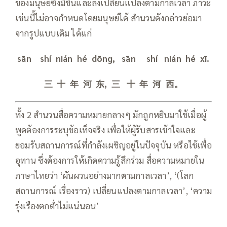
ของมนุษย์ซึ่งมีขึ้นและลงเปลี่ยนแปลงตามกาลเวลา ภาวะ
เช่นนี้ไม่อาจกำหนดโดยมนุษย์ได้ สำนวนดังกล่าวย่อมา
จากรูปแบบเดิม ได้แก่
sān shí nián hé dōng, sān shí nián hé xī.
三 十 年 河 东, 三 十 年 河 西。
ทั้ง 2 สำนวนสื่อความหมายกลางๆ มักถูกหยิบมาใช้เมื่อผู้
พูดต้องการระบุข้อเท็จจริง เพื่อให้ผู้รับสารเข้าใจและ
ยอมรับสถานการณ์ที่กำลังเผชิญอยู่ในปัจจุบัน หรือใช้เพื่อ
อุทาน ซึ่งต้องการให้เกิดความรู้สึกร่วม สื่อความหมายใน
ภาษาไทยว่า ‘ผันผวนอย่างมากตามกาลเวลา’, ‘(โลก
สถานการณ์ เรื่องราว) เปลี่ยนแปลงตามกาลเวลา’, ‘ความ
รุ่งเรืองตกต่ำไม่แน่นอน’