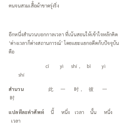
คนจนสวมเสื้อผ้าขาดรุ่งริ่ง
อีกหนึ่งสำนวนบอกกาลเวลา ที่เน้นสอนให้เข้าใจหลักคิด
‘ต่างเวลาก็ต่างสถานการณ์’ โดยแยะแยกอดีตกับปัจจุบัน
คือ
——
——
——
———
cǐ yì shí， bǐ yì
shí
สำนวน
——
——
——
此 一 时， 彼 一
时
แปลทีละคำศัพท์
—–
นี้ หนึ่ง เวลา นั้น หนึ่ง
เวลา