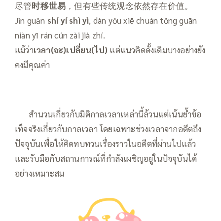
尽管
时移世易
，但有些传统观念依然存在价值。
Jǐn guǎn
shí yí shì yì
, dàn yǒu xiē chuán tǒng guān
niàn yī rán cún zài jià zhí.
แม้ว่า
เวลา(จะ)เปลี่ยน(ไป)
แต่แนวคิดดั้งเดิมบางอย่างยัง
คงมีคุณค่า
——
สำนวนเกี่ยวกับมิติกาลเวลาเหล่านี้ล้วนแต่เน้นย้ำข้อ
เท็จจริงเกี่ยวกับกาลเวลา โดยเฉพาะช่วงเวลาจากอดีตถึง
ปัจจุบันเพื่อให้คิดทบทวนเรื่องราวในอดีตที่ผ่านไปแล้ว
และรับมือกับสถานการณ์ที่กำลังเผชิญอยู่ในปัจจุบันได้
อย่างเหมาะสม