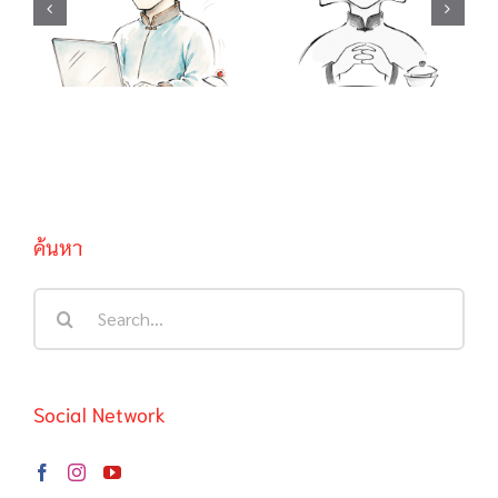
到葡萄说葡萄酸
ปาฏิหาริย์ / 聪明
กินองุ่นไม่ได้ เลย
反被聪明误 คน
บอกว่าองุ่นเปรี้ยว
ฉลาดมักตกเป็น
/ …啦, …啦,…
เหยื่อความฉลาด
ของตนเอง
ค้นหา
Search
for:
Social Network