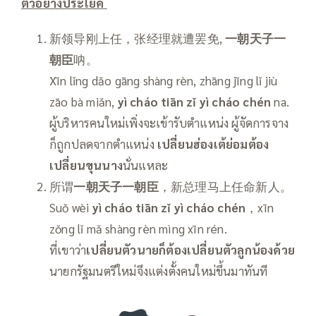
ตัวอย่างประโยค
新领导刚上任，张经理就遭罢免,
一朝天子一
朝臣
呐。
Xīn lǐng dǎo gāng shàng rèn, zhāng jīng lǐ jiù
zāo bà miǎn,
yì
cháo tiān zǐ
yì
cháo chén
na.
ผู้บริหารคนใหม่เพิ่งจะเข้ารับตำแหน่ง ผู้จัดการจาง
ก็ถูกปลดจากตำแหน่ง
เปลี่ยนฮ่องเต้ย่อมต้อง
เปลี่ยนขุนนาง
นั่นแหละ
所谓
一朝天子一朝臣
，新总理马上任命新人。
Suǒ wèi
yì
cháo tiān zǐ
yì
cháo chén
，xīn
zǒng lǐ mǎ shàng rèn mìng xīn rén.
ที่เขาว่า
เปลี่ยนตัวนายก็ต้องเปลี่ยนตัวลูกน้องด้วย
นายกรัฐมนตรีใหม่จึงแต่งตั้งคนใหม่ขึ้นมาทันที