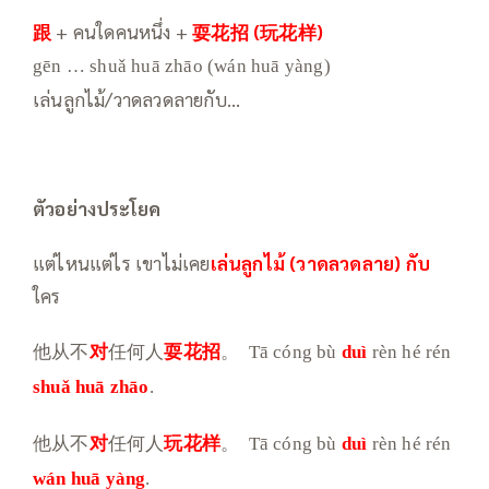
跟
+ คนใดคนหนึ่ง +
耍花招 (玩花样)
gēn … shuǎ huā zhāo (wán huā yàng)
เล่นลูกไม้/วาดลวดลายกับ…
ตัวอย่างประโยค
แต่ไหนแต่ไร เขาไม่เคย
เล่นลูกไม้ (วาดลวดลาย)
กับ
ใคร
他从不
对
任何人
耍花招
。
Tā cóng bù
duì
rèn hé rén
shuǎ huā zhāo
.
他从不
对
任何人
玩花样
。
Tā cóng bù
duì
rèn hé rén
wán huā yàng
.