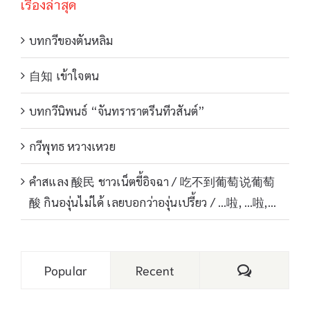
เรื่องล่าสุด
บทกวีของตันหลิม
自知 เข้าใจตน
บทกวีนิพนธ์ “จันทราราตรีนทีวสันต์”
กวีพุทธ หวางเหวย
คำสแลง 酸民 ชาวเน็ตขี้อิจฉา / 吃不到葡萄说葡萄
酸 กินองุ่นไม่ได้ เลยบอกว่าองุ่นเปรี้ยว / …啦, …啦,…
Comments
Popular
Recent