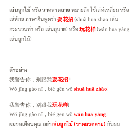
เล่นลูกไม้
หรือ
วาดลวดลาย
หมายถึง ใช้เล่ห์เหลี่ยม หรือ
เล่ห์กล ภาษาจีนพูดว่า
耍花招
(
เล่น
shuǎ huā zhāo
กระบวนท่า หรือ เล่นอุบาย) หรือ
玩花样
(
wán huā yàng
เล่นลูกไม้)
ตัวอย่าง
我警告你，别跟我
耍花招
!
Wǒ jǐng gào nǐ，bié gēn wǒ
shuǎ huā zhāo
!
我警告你，别跟我
玩花样
!
Wǒ jǐng gào nǐ，bié gēn wǒ
wán huā yàng
!
ผมขอเตือนคุณ อย่า
เล่นลูกไม้ (วาดลวดลาย)
กับผม