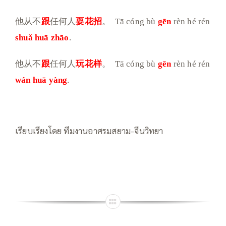
他从不
跟
任何人
耍花招
。
Tā cóng bù
gēn
rèn hé rén
shuǎ huā zhāo
.
他从不
跟
任何人
玩花样
。
Tā cóng bù
gēn
rèn hé rén
wán huā yàng
.
เรียบเรียงโดย ทีมงานอาศรมสยาม-จีนวิทยา