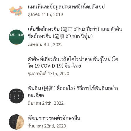
แผนที่และข้อมูลประเทศจีนโดยสังเขป
ตุลาคม 11th, 2019
เส้นขีดอักษรจีน (笔画 bǐhuà ปี่ฮว่า) และ ลำดับ
ขีดอักษรจีน (笔顺 bǐshùn ปี่ซุ่น)
เมษายน 8th, 2022
คำศัพท์เกี่ยวกับไวรัสโคโรน่าสายพันธุ์ใหม่ (โค
วิด 19 COVID 19) จีน-ไทย
กุมภาพันธ์ 13th, 2020
พินอิน (拼音) คืออะไร? วิธีการใช้พินอินอย่าง
ละเอียด
มีนาคม 24th, 2022
พัฒนาการของตัวอักษรจีน
กันยายน 22nd, 2020