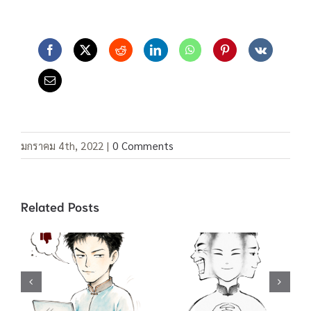
มกราคม 4th, 2022
|
0 Comments
Related Posts
คำสแลง “อยู่เป็น”
คำสแลง 酸民 ชาว
/ 死马当做活马医
เน็ตขี้อิจฉา / 吃不
ทำเต็มที่เผื่อจะมี
到葡萄说葡萄酸
ปาฏิหาริย์ / 聪明
กินองุ่นไม่ได้ เลย
反被聪明误 คน