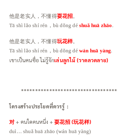
他是老实人，不懂得
耍花招
。
Tā shì lǎo shí rén，bù dǒng dé
shuǎ huā zhāo
.
他是老实人，不懂得
玩花样
。
Tā shì lǎo shí rén，bù dǒng dé
wán huā yàng
.
เขาเป็นคนซื่อ ไม่รู้จัก
เล่นลูกไม้ (วาดลวดลาย)
**********************************
โครงสร้างประโยคที่ควรรู้ :
对
+ คนใดคนหนึ่ง +
耍花招 (玩花样)
duì… shuǎ huā zhāo (wán huā yàng)