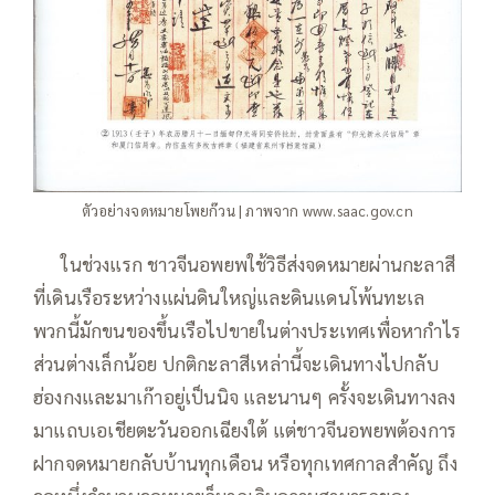
ตัวอย่างจดหมายโพยก๊วน | ภาพจาก www.saac.gov.cn
—–
ในช่วงแรก ชาวจีนอพยพใช้วิธีส่งจดหมายผ่านกะลาสี
ที่เดินเรือระหว่างแผ่นดินใหญ่และดินแดนโพ้นทะเล
พวกนี้มักขนของขึ้นเรือไปขายในต่างประเทศเพื่อหากำไร
ส่วนต่างเล็กน้อย ปกติกะลาสีเหล่านี้จะเดินทางไปกลับ
ฮ่องกงและมาเก๊าอยู่เป็นนิจ และนานๆ ครั้งจะเดินทางลง
มาแถบเอเชียตะวันออกเฉียงใต้ แต่ชาวจีนอพยพต้องการ
ฝากจดหมายกลับบ้านทุกเดือน หรือทุกเทศกาลสำคัญ ถึง