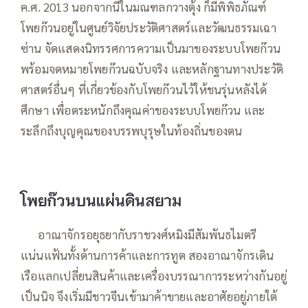
ค.ศ. 2013 นอกจากนี้ในมณฑลกวางตุ้ง ก็มีพิพิธภัณฑ์
โพยก๊วนอยู่ในศูนย์วิจัยประวัติศาสตร์และวัฒนธรรมเฉา
ซ่าน จัดแสดงนิทรรศการความเป็นมาของระบบโพยก๊วน
พร้อมจดหมายโพยก๊วนฉบับจริง และหลักฐานทางประวัติ
ศาสตร์อื่นๆ ที่เกี่ยวข้องกับโพยก๊วนไว้ให้ชนรุ่นหลังได้
ศึกษา เพื่อตระหนักถึงคุณค่าของระบบโพยก๊วน และ
ระลึกถึงบุญคุณของบรรพบุรุษในท้องถิ่นของตน
โพยก๊วนบนแผ่นดินสยาม
—–
อาณาจักรอยุธยากับราชวงศ์หมิงมีสัมพันธไมตรี
แน่นแฟ้นทั้งด้านการค้าและการทูต สองอาณาจักรเดิน
เรือแลกเปลี่ยนสินค้าและเครื่องบรรณาการระหว่างกันอยู่
เป็นนิจ จึงเริ่มมีชาวจีนเข้ามาค้าขายและอาศัยอยู่ภายใต้