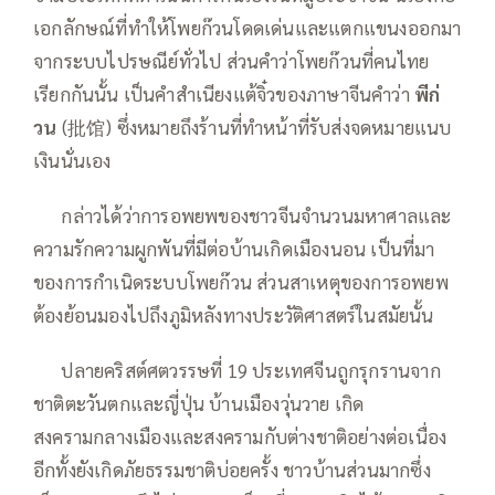
เอกลักษณ์ที่ทำให้โพยก๊วนโดดเด่นและแตกแขนงออกมา
จากระบบไปรษณีย์ทั่วไป ส่วนคำว่าโพยก๊วนที่คนไทย
เรียกกันนั้น เป็นคำสำเนียงแต้จิ๋วของภาษาจีนคำว่า
พีก่
วน
(批馆) ซึ่งหมายถึงร้านที่ทำหน้าที่รับส่งจดหมายแนบ
เงินนั่นเอง
—–
กล่าวได้ว่าการอพยพของชาวจีนจำนวนมหาศาลและ
ความรักความผูกพันที่มีต่อบ้านเกิดเมืองนอน เป็นที่มา
ของการกำเนิดระบบโพยก๊วน ส่วนสาเหตุของการอพยพ
ต้องย้อนมองไปถึงภูมิหลังทางประวัติศาสตร์ในสมัยนั้น
—–
ปลายคริสต์ศตวรรษที่ 19 ประเทศจีนถูกรุกรานจาก
ชาติตะวันตกและญี่ปุ่น บ้านเมืองวุ่นวาย เกิด
สงครามกลางเมืองและสงครามกับต่างชาติอย่างต่อเนื่อง
อีกทั้งยังเกิดภัยธรรมชาติบ่อยครั้ง ชาวบ้านส่วนมากซึ่ง