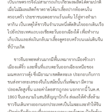
เป็นเกษตรกรจึงไม่สามารถเก็บเกี่ยวผลผลิตได้ตามปกติ
เมื่อไม่มีผลผลิตก็ขาดรายได้มาเลี้ยงปากท้องคนใน
ครอบครัว ประชาชนอดอยากแร้นแค้น ไร้ลู่ทางทำมา
หากิน เป็นเหตุให้ชาวจีนจำนวนหนึ่งตัดสินใจออกเดินเรือ
ไปยังประเทศแถบเอเชียตะวันออกเฉียงใต้ เพื่อทำงาน
เก็บเงินและส่งเงินกลับมาเลี้ยงดูครอบครัวบนแผ่นดินจีน
ที่บ้านเกิด
—–
ชาวจีนอพยพส่วนมากมีพื้นเพมาจากเมืองซัวเถา
เมืองแต้จิ๋ว และพื้นที่แถบตะวันออกเฉียงเหนือของ
มณฑลกวางตุ้ง ซึ่งมีอาณาเขตติดทะเล ประกอบกับการ
ขนส่งทางทะเลของจีนในสมัยนั้นเริ่มพัฒนา มีความ
ปลอดภัยสูงขึ้น และค่าโดยสารถูกลง นอกจากนี้ ในค.ศ.
1860 จีนลงนามในสนธิสัญญาปักกิ่ง ส่งผลให้คำสั่งห้าม
ชาวจีนเดินทางออกนอกประเทศเป็นโมฆะและทำให้จีน
เปิดท่าเรือซัวเถาเพื่อการคมนาคมและค้าขาย ปัจจัยข้าง