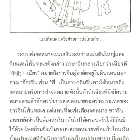
แผนที่แสดงเครือข่ายการส่งโพยก๊วน
—–
ระบบส่งจดหมายแนบเงินระหว่างแผ่นดินใหญ่และ
ดินแดนโพ้นทะเลดังกล่าว ภาษาจีนกลางเรียกว่า
เฉียวพี
(侨批) ‘เฉียว’ หมายถึงชาวจีนผู้อาศัยอยู่ในดินแดนนอก
อาณาจักรจีน ส่วน ‘พี’ เป็นภาษาถิ่นจีนทางใต้หมายถึง
จดหมายหรือการส่งจดหมาย ดังนั้นคำว่าเฉียวพีจึงมีความ
หมายตามตัวอักษรว่าการส่งจดหมายระหว่างประเทศของ
ชาวจีนโพ้นทะเล แต่แทนที่จะส่งเพียงจดหมาย ชาวจีน
อพยพยังจำเป็นต้องส่งเงินกลับไปให้ครอบครัวได้มีกินมี
ใช้ด้วย โพยก๊วนจึงเป็นระบบส่งจดหมายพร้อมกับโอนเงิน
ข้ามประเทศที่ดำเนินการกันเองในหมู่ประชาชน นี่เองคือ