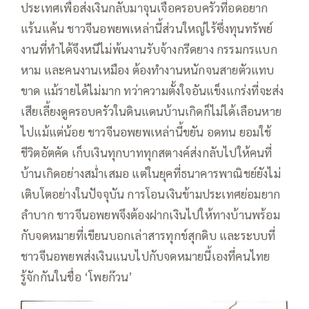
ประเทศเพื่อส่งเงินกลับมาจุนเจือครอบครัวที่อดอยาก
แร้นแค้น ชาวจีนอพยพเหล่านี้ส่วนใหญ่ไร้ซึ่งทุนทรัพย์
งานที่ทำได้จึงหนีไม่พ้นงานรับจ้างกรีดยาง กรรมกรแบก
หาม และคนงานเหมือง ต้องทำงานหนักจนสายตัวแทบ
ขาด แม้รายได้ไม่มาก ทว่าความตั้งใจอันแข็งแกร่งที่จะส่ง
เสียเลี้ยงดูครอบครัวในดินแดนบ้านเกิดก็ไม่ได้เลือนหาย
ไปแม้แต่น้อย ชาวจีนอพยพเหล่านี้ขยัน อดทน ยอมใช้
ชีวิตอัตคัด เก็บเงินทุกบาททุกสตางค์ส่งกลับไปให้คนที่
บ้านเกิดอย่างสม่ำเสมอ แต่ในยุคที่ธนาคารพาณิชย์ยังไม่
เติบโตอย่างในปัจจุบัน การโอนเงินข้ามประเทศย่อมยาก
ลำบาก ชาวจีนอพยพจึงต้องฝากเงินไปให้ทางบ้านพร้อม
กับจดหมายที่เขียนบอกเล่าสารทุกข์สุกดิบ และระบบที่
ชาวจีนอพยพส่งเงินแนบไปกับจดหมายนี้เองที่คนไทย
รู้จักกันในชื่อ ‘โพยก๊วน’