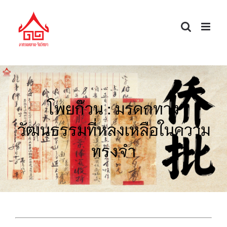
Skip
to
content
โพยก๊วน : มรดกทาง
วัฒนธรรมที่หลงเหลือในความ
ทรงจำ