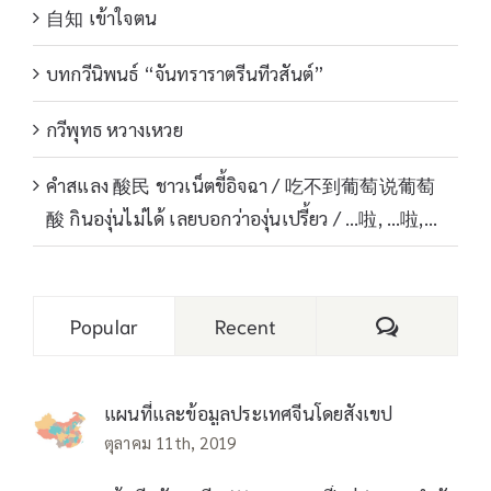
自知 เข้าใจตน
บทกวีนิพนธ์ “จันทราราตรีนทีวสันต์”
กวีพุทธ หวางเหวย
คำสแลง 酸民 ชาวเน็ตขี้อิจฉา / 吃不到葡萄说葡萄
酸 กินองุ่นไม่ได้ เลยบอกว่าองุ่นเปรี้ยว / …啦, …啦,…
Comments
Popular
Recent
แผนที่และข้อมูลประเทศจีนโดยสังเขป
ตุลาคม 11th, 2019