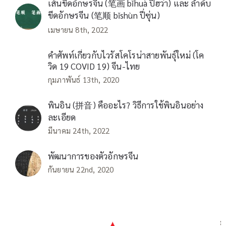
เส้นขีดอักษรจีน (笔画 bǐhuà ปี่ฮว่า) และ ลำดับ
ขีดอักษรจีน (笔顺 bǐshùn ปี่ซุ่น)
เมษายน 8th, 2022
คำศัพท์เกี่ยวกับไวรัสโคโรน่าสายพันธุ์ใหม่ (โค
วิด 19 COVID 19) จีน-ไทย
กุมภาพันธ์ 13th, 2020
พินอิน (拼音) คืออะไร? วิธีการใช้พินอินอย่าง
ละเอียด
มีนาคม 24th, 2022
พัฒนาการของตัวอักษรจีน
กันยายน 22nd, 2020