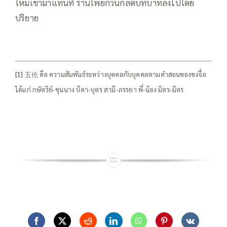
ใหม่เข้ามาแทนที่ ร้านโพยก๊วนก็ลดบทบาทลงไปโดย
ปริยาย
[1]
五伦 คือ ความสัมพันธ์ระหว่างบุคคลกับบุคคลตามคำสอนของขงจื่อ
ได้แก่ กษัตริย์-ขุนนาง บิดา-บุตร สามี-ภรรยา พี่-น้อง มิตร-มิตร