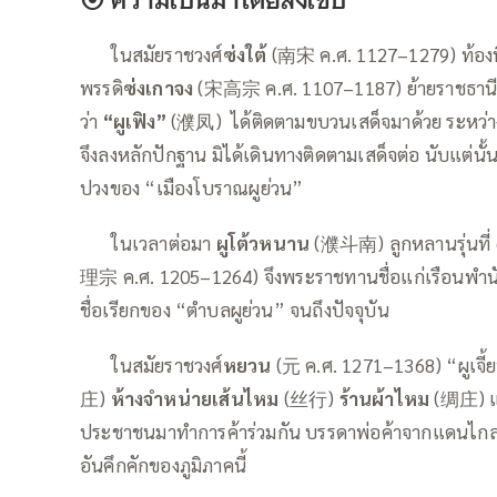
——
ในสมัยราชวงศ์
ซ่งใต้
(南宋 ค.ศ. 1127–1279) ท้องที่
พรรดิ
ซ่งเกาจง
(宋高宗 ค.ศ. 1107–1187) ย้ายราชธานีล
ว่า
“ผูเฟิง”
(濮凤) ได้ติดตามขบวนเสด็จมาด้วย ระหว่างทา
จึงลงหลักปักฐาน มิได้เดินทางติดตามเสด็จต่อ นับแต่นั้น ต
ปวงของ “เมืองโบราณผูย่วน”
——
ในเวลาต่อมา
ผูโต้วหนาน
(濮斗南) ลูกหลานรุ่นที่ 
理宗 ค.ศ. 1205–1264) จึงพระราชทานชื่อแก่เรือนพำนั
ชื่อเรียกของ “ตำบลผูย่วน” จนถึงปัจจุบัน
——
ในสมัยราชวงศ์
หยวน
(元 ค.ศ. 1271–1368) “ผูเจี
庄)
ห้างจำหน่ายเส้นไหม
(丝行)
ร้านผ้าไหม
(绸庄) 
ประชาชนมาทำการค้าร่วมกัน บรรดาพ่อค้าจากแดนไกลหลั
อันคึกคักของภูมิภาคนี้