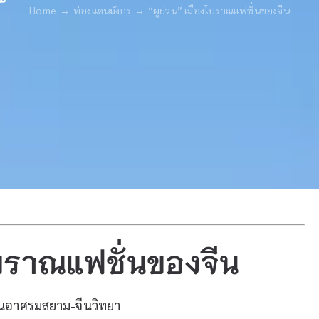
Home
ท่องแดนมังกร
“ผูย่วน” เมืองโบราณแฟชั่นของจีน
โบราณแฟชั่นของจีน
งานอาศรมสยาม-จีนวิทยา