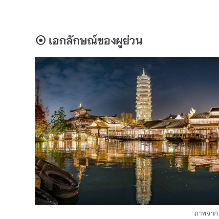
⦿
เอกลักษณ์ของผูย่วน
ภาพจาก 