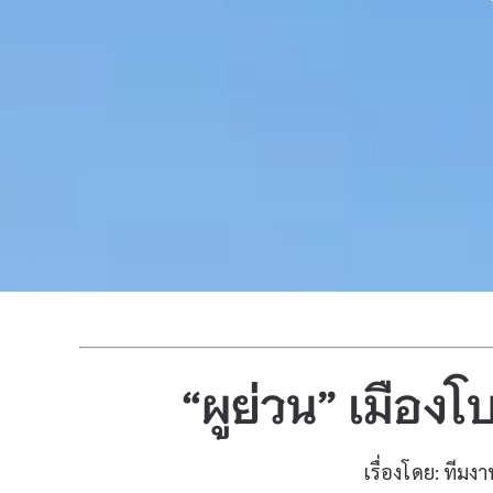
“ผูย่วน” เมือง
เรื่องโดย: ทีม