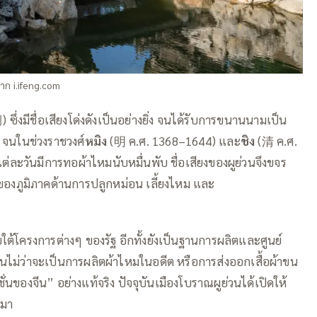
ก i.ifeng.com
ซึ่งมีชื่อเสียงโด่งดังเป็นอย่างยิ่ง จนได้รับการขนานนามเป็น
นช่วงราชวงศ์
หมิง
(明 ค.ศ. 1368–1644) และ
ชิง
(清 ค.ศ.
นแต่ละวันมีการทอผ้าไหมนับหมื่นพับ ชื่อเสียงของผูย่วนจึงขจร
าของภูมิภาคด้านการปลูกหม่อน เลี้ยงไหม และ
ใต้โครงการต่างๆ ของรัฐ อีกทั้งยังเป็นฐานการผลิตและศูนย์
งนั้นไม่ว่าจะเป็นการผลิตผ้าไหมในอดีต หรือการส่งออกเสื้อผ้าขน
ชั่นของจีน” อย่างแท้จริง ปัจจุบันเมืองโบราณผูย่วนได้เปิดให้
นมา