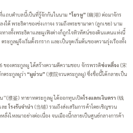
แถบตำบลนี้เป็นที่รู้จักกันในนาม
“โยวหู”
(幽湖) ต่อมาจักร
งใต้ พระธิดาของซ่งเกาจง รวมถึงพระชามาดา (ลูกเขย) นาม
งทั้งพระธิดาและผูเฟิงต่างก็ถูกใจทิวทัศน์ของดินแดนแห่งนี้
ระกูลผูจึงเริ่มตั้งรกราก และเป็นจุดเริ่มต้นของความรุ่งเรืองทั้ง
6 ของตระกูลผู ได้สร้างความดีความชอบ จักรพรรดิ
ซ่งหลี่จง
(宋
กตระกูลผูว่า
“ผูย่วน”
(濮院จวนตระกูลผู) ซึ่งชื่อนี้ได้กลายเป็น
้ยน”(濮鉴) ทายาทตระกูลผู ได้ออกทุนเปิด
โรงแลกเงินตรา
(钱
และ
โรงรับจำนำ
(当铺) รวมถึงส่งเสริมการค้าโดยเชิญชวน
่งไหลมาอย่างต่อเนื่อง จนเมืองนี้กลายเป็นศูนย์กลางการค้า