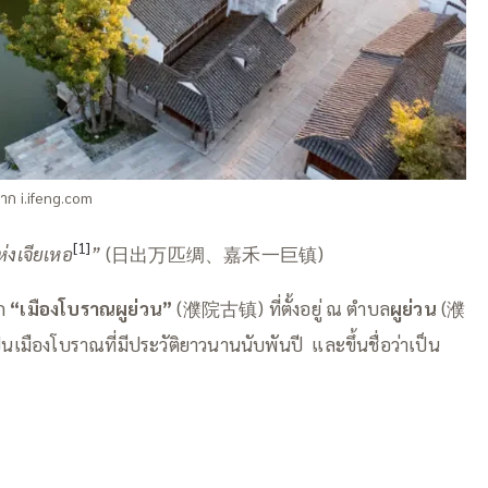
ก i.ifeng.com
[1]
่งเจียเหอ
”
(日出万匹绸、嘉禾一巨镇)
าก
“เมืองโบราณผูย่วน”
(濮院古镇) ที่ตั้งอยู่ ณ ตำบล
ผูย่วน
(濮
เมืองโบราณที่มีประวัติยาวนานนับพันปี และขึ้นชื่อว่าเป็น