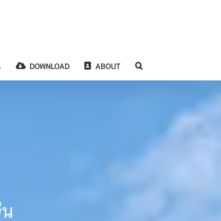
S
DOWNLOAD
ABOUT
ีน