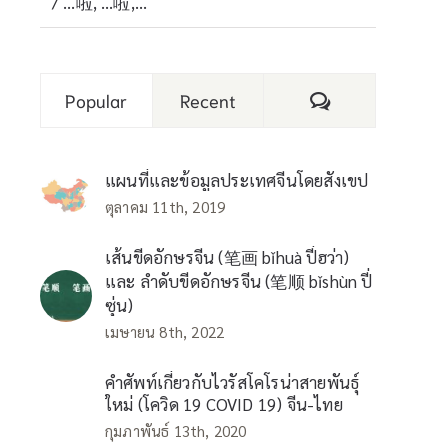
/ …啦, …啦,…
Comments
Popular
Recent
แผนที่และข้อมูลประเทศจีนโดยสังเขป
ตุลาคม 11th, 2019
เส้นขีดอักษรจีน (笔画 bǐhuà ปี่ฮว่า)
และ ลำดับขีดอักษรจีน (笔顺 bǐshùn ปี่
ซุ่น)
เมษายน 8th, 2022
คำศัพท์เกี่ยวกับไวรัสโคโรน่าสายพันธุ์
ใหม่ (โควิด 19 COVID 19) จีน-ไทย
กุมภาพันธ์ 13th, 2020