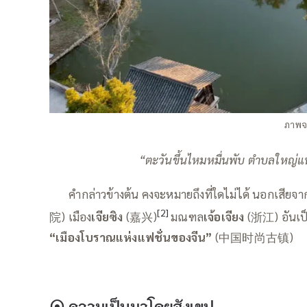
ภาพจา
“ตะวันขึ้นไหมหมื่นพับ ตำบลใหญ่แห
——
คำกล่าวข้างต้น คงจะหมายถึงที่ใดไม่ได้ นอกเสียจ
[2]
院) เมือง
เจียซิง
(嘉兴)
มณฑล
เจ้อเจียง
(浙江) อันเป็น
“เมืองโบราณแห่งแฟชั่นของจีน”
(中国时尚古镇)
⦿
ความเป็นมาโดยสังเขป