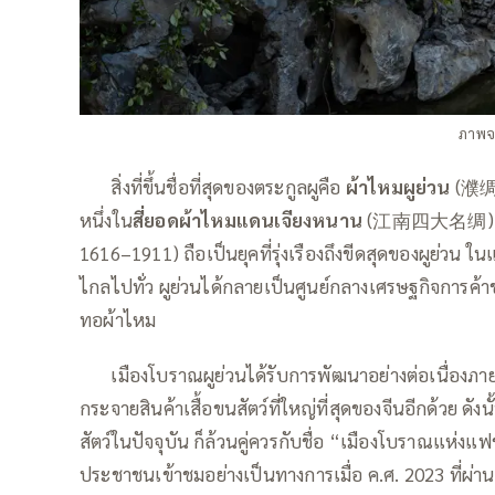
ภาพจา
——
สิ่งที่ขึ้นชื่อที่สุดของตระกูลผูคือ
ผ้าไหมผูย่วน
(濮绸) 
หนึ่งใน
สี่ยอดผ้าไหมแดนเจียงหนาน
(江南四大名绸) จนใ
1616–1911) ถือเป็นยุคที่รุ่งเรืองถึงขีดสุดของผูย่วน ใ
ไกลไปทั่ว ผูย่วนได้กลายเป็นศูนย์กลางเศรษฐกิจการค้
ทอผ้าไหม
——
เมืองโบราณผูย่วนได้รับการพัฒนาอย่างต่อเนื่องภาย
กระจายสินค้าเสื้อขนสัตว์ที่ใหญ่ที่สุดของจีนอีกด้วย ดั
สัตว์ในปัจจุบัน ก็ล้วนคู่ควรกับชื่อ “เมืองโบราณแห่งแฟ
ประชาชนเข้าชมอย่างเป็นทางการเมื่อ ค.ศ. 2023 ที่ผ่า