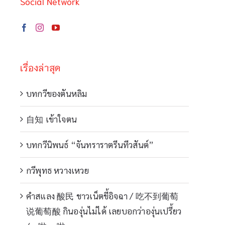
Social Network
เรื่องล่าสุด
บทกวีของตันหลิม
自知 เข้าใจตน
บทกวีนิพนธ์ “จันทราราตรีนทีวสันต์”
กวีพุทธ หวางเหวย
คำสแลง 酸民 ชาวเน็ตขี้อิจฉา / 吃不到葡萄
说葡萄酸 กินองุ่นไม่ได้ เลยบอกว่าองุ่นเปรี้ยว