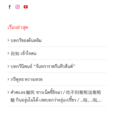
เรื่องล่าสุด
บทกวีของตันหลิม
自知 เข้าใจตน
บทกวีนิพนธ์ “จันทราราตรีนทีวสันต์”
กวีพุทธ หวางเหวย
คำสแลง 酸民 ชาวเน็ตขี้อิจฉา / 吃不到葡萄说葡萄
酸 กินองุ่นไม่ได้ เลยบอกว่าองุ่นเปรี้ยว / …啦, …啦,…