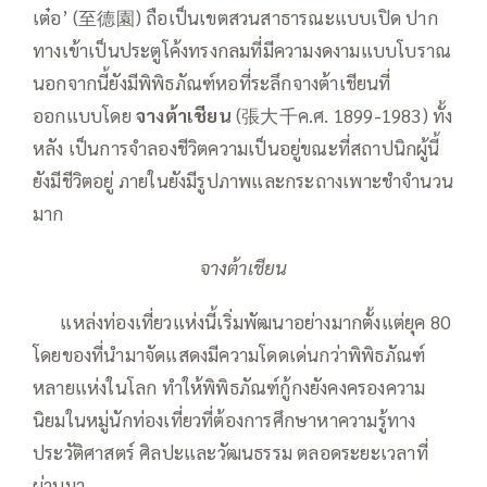
เต๋อ’ (至德園) ถือเป็นเขตสวนสาธารณะแบบเปิด ปาก
ทางเข้าเป็นประตูโค้งทรงกลมที่มีความงดงามแบบโบราณ
นอกจากนี้ยังมีพิพิธภัณฑ์หอที่ระลึกจางต้าเชียนที่
ออกแบบโดย
จางต้าเชียน
(張大千ค.ศ. 1899-1983) ทั้ง
หลัง เป็นการจำลองชีวิตความเป็นอยู่ขณะที่สถาปนิกผู้นี้
ยังมีชีวิตอยู่ ภายในยังมีรูปภาพและกระถางเพาะชำจำนวน
มาก
จางต้าเชียน
—–
แหล่งท่องเที่ยวแห่งนี้เริ่มพัฒนาอย่างมากตั้งแต่ยุค 80
โดยของที่นำมาจัดแสดงมีความโดดเด่นกว่าพิพิธภัณฑ์
หลายแห่งในโลก ทำให้พิพิธภัณฑ์กู้กงยังคงครองความ
นิยมในหมู่นักท่องเที่ยวที่ต้องการศึกษาหาความรู้ทาง
ประวัติศาสตร์ ศิลปะและวัฒนธรรม ตลอดระยะเวลาที่
ผ่านมา