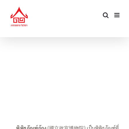
Skip
to
content
พิพิธภัณฑ์กู้กง ไต้หวัน
—–
พิพิธภัณฑ์กู้กง
(國立故宫博物院) เป็นพิพิธภัณฑ์ที่