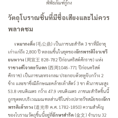
พิพิธภัณฑ์กู้กง
วัตถุโบราณชิ้นที่มีชื่อเสียงและไม่ควร
พลาดชม
—–
เหมากงติ่ง
(毛公鼎) เป็นภาชนะสำริด 3 ขาที่มีอายุ
เก่าแก่ถึง 2,800 ปี หลอมขึ้นในยุคของ
จักรพรรดิโจวเซวี
ยนหวาง
(周宣王 828-782 ปีก่อนคริสต์ศักราช) แห่ง
ราชวงศ์โจวตะวันตก
(西周1046-771 ปีก่อนคริสต์
ศักราช) เป็นภาชนะทรงกลม ประกอบด้วยหูจับกว้าง 2
ข้าง และขาซึ่งมีลักษณะคล้ายเท้าสัตว์ 3 ขา ตัวภาชนะสูง
53.8 เซนติเมตร กว้าง 47.9 เซนติเมตร ภาชนะสำริดชิ้นนี้
ถูกขุดพบบริเวณมณฑลส่านซีในช่วงปลายรัชสมัยของ
จักร
พรรดิเต้ากวง
(道光帝 ค.ศ. 1782-1850) ความสำคัญ
ของโบราณวัตถุชิ้นนี้อยู่ที่
อักษรสำริด
(金文) จำนวน 32