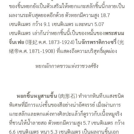
ของชิ้นหยกยังเป็นตัวเสริมให้หยกแกะสลักชิ้นนี้กลายเป็น
ผลงานระดับสุดยอดอีกด้วย ตัวหยกมีความสูง 18.7
เซนติเมตร กว้าง 9.1 เซนติเมตร และหนา 5.07
เซนติเมตร เล่ากันว่าหยกชิ้นนี้เป็นของหมั้นของ
พระสนม
จิ่นเฟย
(瑾妃 ค.ศ. 1873-1924) ใน
จักรพรรดิกวงซวี่
(光
绪帝ค.ศ. 1871-1908) ที่แสดงถึงความบริสุทธิ์ผุดผ่อง
หยกผักกาดขาวแห่งราชวงศ์ชิง
—–
หยกชิ้นหมูสามชั้น
(肉形石) ทำจากหินทึบแสงชนิด
พิเศษที่มีการแบ่งชั้นของสีอย่างน่าอัศจรรย์ เมื่อผ่านการ
แกะสลักและตกแต่งทางศิลปะแล้วก็ดูราวกับเนื้อหมูจริง
ที่ชวนให้น้ำลายสอ ตัวหยกมีความสูง 5.7 เซนติเมตร กว้าง
6.6 เซนติเมตร หนา 5.3 เซนติเมตร เป็นผลงานชิ้นเอก