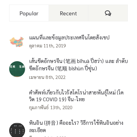
Comments
Popular
Recent
แผนที่และข้อมูลประเทศจีนโดยสังเขป
ตุลาคม 11th, 2019
เส้นขีดอักษรจีน (笔画 bǐhuà ปี่ฮว่า) และ ลำดับ
ขีดอักษรจีน (笔顺 bǐshùn ปี่ซุ่น)
เมษายน 8th, 2022
คำศัพท์เกี่ยวกับไวรัสโคโรน่าสายพันธุ์ใหม่ (โค
วิด 19 COVID 19) จีน-ไทย
กุมภาพันธ์ 13th, 2020
พินอิน (拼音) คืออะไร? วิธีการใช้พินอินอย่าง
ละเอียด