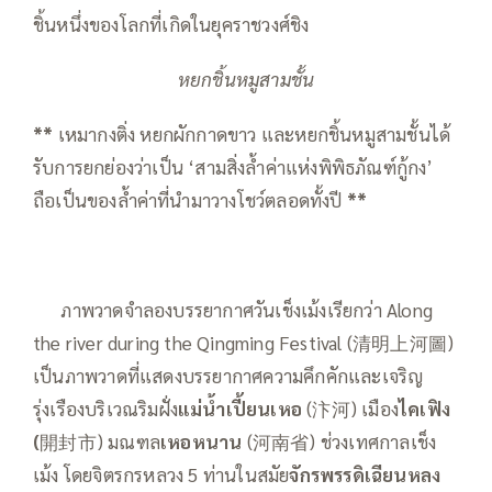
ชิ้นหนึ่งของโลกที่เกิดในยุคราชวงศ์ชิง
หยกชิ้นหมูสามชั้น
**
เหมากงติ่ง หยกผักกาดขาว และหยกชิ้นหมูสามชั้นได้
รับการยกย่องว่าเป็น ‘สามสิ่งล้ำค่าแห่งพิพิธภัณฑ์กู้กง’
ถือเป็นของล้ำค่าที่นำมาวางโชว์ตลอดทั้งปี
**
—–
ภาพวาดจำลองบรรยากาศวันเช็งเม้งเรียกว่า Along
the river during the Qingming Festival (清明上河圖)
เป็นภาพวาดที่แสดงบรรยากาศความคึกคักและเจริญ
รุ่งเรืองบริเวณริมฝั่ง
แม่น้ำเปี้ยนเหอ
(汴河) เมือง
ไคเฟิง
(
開封市) มณฑล
เหอหนาน
(河南省) ช่วงเทศกาลเช็ง
เม้ง โดยจิตรกรหลวง 5 ท่านในสมัย
จักรพรรดิเฉียนหลง