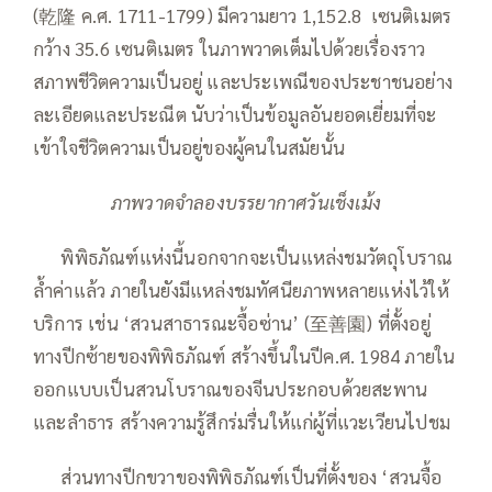
(乾隆 ค.ศ. 1711-1799) มีความยาว 1,152.8 เซนติเมตร
กว้าง 35.6 เซนติเมตร ในภาพวาดเต็มไปด้วยเรื่องราว
สภาพชีวิตความเป็นอยู่ และประเพณีของประชาชนอย่าง
ละเอียดและประณีต นับว่าเป็นข้อมูลอันยอดเยี่ยมที่จะ
เข้าใจชีวิตความเป็นอยู่ของผู้คนในสมัยนั้น
ภาพวาดจำลองบรรยากาศวันเช็งเม้ง
—–
พิพิธภัณฑ์แห่งนี้นอกจากจะเป็นแหล่งชมวัตถุโบราณ
ล้ำค่าแล้ว ภายในยังมีแหล่งชมทัศนียภาพหลายแห่งไว้ให้
บริการ เช่น ‘สวนสาธารณะจื้อซ่าน’ (至善園) ที่ตั้งอยู่
ทางปีกซ้ายของพิพิธภัณฑ์ สร้างขึ้นในปีค.ศ. 1984 ภายใน
ออกแบบเป็นสวนโบราณของจีนประกอบด้วยสะพาน
และลำธาร สร้างความรู้สึกร่มรื่นให้แก่ผู้ที่แวะเวียนไปชม
—–
ส่วนทางปีกขวาของพิพิธภัณฑ์เป็นที่ตั้งของ ‘สวนจื้อ