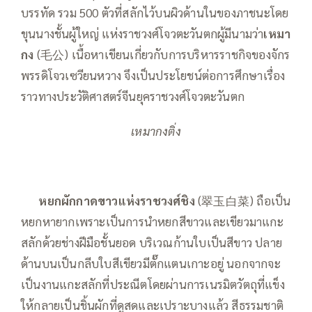
บรรทัด รวม 500 ตัวที่สลักไว้บนผิวด้านในของภาชนะโดย
ขุนนางชั้นผู้ใหญ่ แห่งราชวงศ์โจวตะวันตกผู้มีนามว่า
เหมา
กง
(毛公) เนื้อหาเขียนเกี่ยวกับการบริหารราชกิจของจักร
พรรดิโจวเซวียนหวาง จึงเป็นประโยชน์ต่อการศึกษาเรื่อง
ราวทางประวัติศาสตร์จีนยุคราชวงศ์โจวตะวันตก
เหมากงติ่ง
—–
หยกผักกาดขาวแห่งราชวงศ์ชิง
(翠玉白菜) ถือเป็น
หยกหายากเพราะเป็นการนำหยกสีขาวและเขียวมาแกะ
สลักด้วยช่างฝีมือชั้นยอด บริเวณก้านใบเป็นสีขาว ปลาย
ด้านบนเป็นกลีบใบสีเขียวมีตั๊กแตนเกาะอยู่ นอกจากจะ
เป็นงานแกะสลักที่ประณีตโดยผ่านการเนรมิตวัตถุที่แข็ง
ให้กลายเป็นชิ้นผักที่ดูสดและเปราะบางแล้ว สีธรรมชาติ