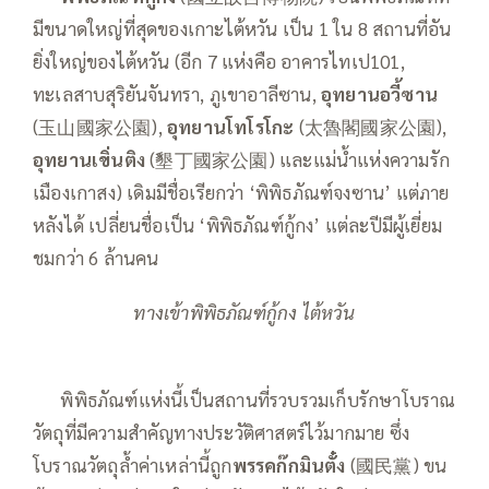
มีขนาดใหญ่ที่สุดของเกาะไต้หวัน เป็น 1 ใน 8 สถานที่อัน
ยิ่งใหญ่ของไต้หวัน (อีก 7 แห่งคือ อาคารไทเป101,
ทะเลสาบสุริยันจันทรา, ภูเขาอาลีซาน,
อุทยานอวี้ซาน
(玉山國家公園),
อุทยานโทโรโกะ
(太魯閣國家公園),
อุทยานเขิ่นติง
(墾丁國家公園) และแม่น้ำแห่งความรัก
เมืองเกาสง) เดิมมีชื่อเรียกว่า ‘พิพิธภัณฑ์จงซาน’ แต่ภาย
หลังได้ เปลี่ยนชื่อเป็น ‘พิพิธภัณฑ์กู้กง’ แต่ละปีมีผู้เยี่ยม
ชมกว่า 6 ล้านคน
ทางเข้าพิพิธภัณฑ์กู้กง ไต้หวัน
—–
พิพิธภัณฑ์แห่งนี้เป็นสถานที่รวบรวมเก็บรักษาโบราณ
วัตถุที่มีความสำคัญทางประวัติศาสตร์ไว้มากมาย ซึ่ง
โบราณวัตถุล้ำค่าเหล่านี้ถูก
พรรคก๊กมินตั๋ง
(國民黨) ขน