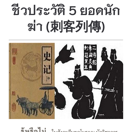
ชีวประวัติ 5 ยอดนัก
ฆ่า (刺客列傳)
——
รู้หรือไม่…
ในสังคมจีนยุคโบราณ นักวิชาการ