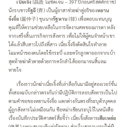
——
เนี่ยเจิ้ง
(聶政 ไม่ชัดเจน – 397 ปีก่อนคริสต์ศักราช)
นักรบชาว
รัฐฉี
(齊) เป็นผู้อาสาช่วยฆ่าคู่อริของ
หยาน
จ้งจื่อ
(嚴仲子) ขุนนาง
รัฐหาน
(韓) เพื่อตอบแทนบุญ
คุณที่ให้ความช่วยเหลือในการจัดงานศพของมารดา หลัง
จากเสร็จสิ้นภารกิจการสังหาร เพื่อไม่ให้ผู้คนจำหน้าเขา
ได้แล้วสืบสาวไปถึงพี่สาว เนี่ยเจิ้งจึงตัดสินใจทำลาย
โฉมหน้าของตนโดยใช้กระบี่ และควักลูกตาออกจากเบ้า
สุดท้ายฆ่าตัวตายด้วยการควักลำไส้ออกมาจนสิ้นลม
หายใจ
——
เรื่องราวนักฆ่าเนี่ยเจิ้งที่เล่าลือกันมามีอยู่สองเวอร์ชั่น
ทั้งสองฉบับกล่าวตรงกันว่ามีปฏิบัติการลอบสังหารเป็นไป
ตามคำขอของหยานจ้งจื่อ แตกต่างกันตรงที่ระบุตัวบุคคล
ผู้ถูกสังหารไม่เหมือนกัน ซือหม่าเชียนระบุไว้ในหนังสือ
เรื่องบันทึกประวัติศาสตร์สื่อจี้ว่า เนี่ยเจิ้งสังหาร
เสียเหล่ย
(俠累) มหาเสนาบดีแห่งรัฐหาน ส่วนในสารานุกรม
ไท่ผิ