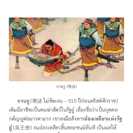
จวนจู (專諸)
——
จวนจู
(專諸 ไม่ชัดเจน – 515 ปีก่อนคริสต์ศักราช)
เดิมมีอาชีพเป็นคนฆ่าสัตว์ในรัฐอู๋ เลื่องชื่อว่าเป็นบุคคล
กตัญญูต่อมารดามาก เขาลงมือสังหาร
อ๋องเหลียวแห่งรัฐ
อู๋
(吳王僚) จนอ๋องเหลียวสิ้นพระชนม์ทันที เป็นผลให้