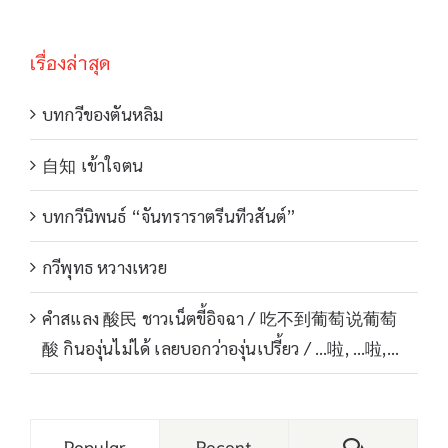
เรื่องล่าสุด
บทกวีของตันหลิม
自知 เข้าใจตน
บทกวีนิพนธ์ “จันทราราตรีนทีวสันต์”
กวีพุทธ หวางเหวย
คำสแลง 酸民 ชาวเน็ตขี้อิจฉา / 吃不到葡萄说葡萄
酸 กินองุ่นไม่ได้ เลยบอกว่าองุ่นเปรี้ยว / …啦, …啦,…
Comments
Popular
Recent