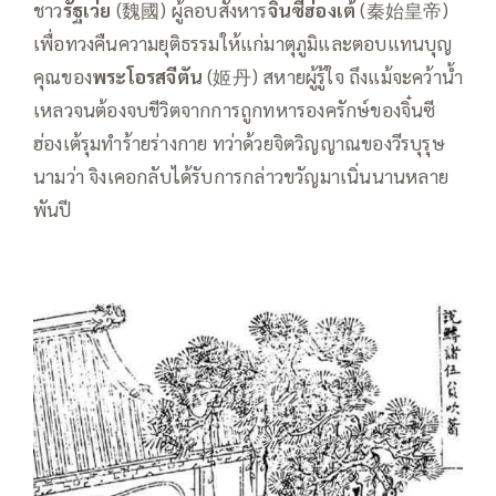
ชาว
รัฐเว่ย
(魏國) ผู้ลอบสังหาร
จิ๋นซีฮ่องเต้
(秦始皇帝)
เพื่อทวงคืนความยุติธรรมให้แก่มาตุภูมิและตอบแทนบุญ
คุณของ
พระโอรสจีตัน
(姬丹) สหายผู้รู้ใจ ถึงแม้จะคว้าน้ำ
เหลวจนต้องจบชีวิตจากการถูกทหารองครักษ์ของจิ๋นซี
ฮ่องเต้รุมทำร้ายร่างกาย ทว่าด้วยจิตวิญญาณของวีรบุรุษ
นามว่า จิงเคอกลับได้รับการกล่าวขวัญมาเนิ่นนานหลาย
พันปี