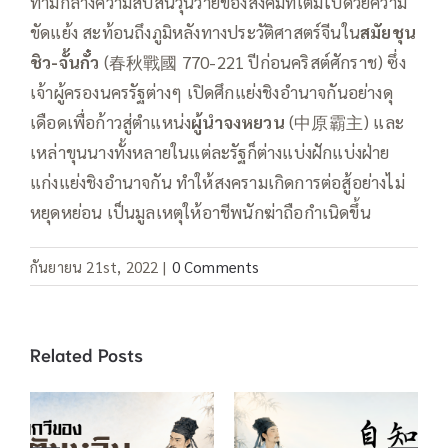
ท่ามกลางความสับสนวุ่นวายของสังคมที่เต็มไปด้วยความ
ขัดแย้ง สะท้อนถึงภูมิหลังทางประวัติศาสตร์จีนใน
สมัยชุน
ชิว-จั้นกั๋ว
(春秋戰國 770-221 ปีก่อนคริสต์ศักราช) ซึ่ง
เจ้าผู้ครองนครรัฐต่างๆ เปิดศึกแย่งชิงอำนาจกันอย่างดุ
เดือดเพื่อก้าวสู่ตำแหน่ง
ผู้นำจงหยวน
(中原霸主) และ
เหล่าขุนนางทั้งหลายในแต่ละรัฐก็ต่างแบ่งฝักแบ่งฝ่าย
แก่งแย่งชิงอำนาจกัน ทำให้สงครามเกิดการต่อสู้อย่างไม่
หยุดหย่อน เป็นมูลเหตุให้อาชีพนักฆ่าถือกำเนิดขึ้น
กันยายน 21st, 2022
|
0 Comments
Related Posts