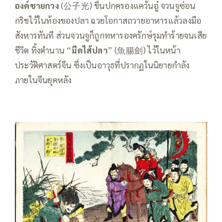
องค์ชายกวง
(公子光) ขึ้นปกครองแคว้นอู๋ จวนจูซ่อน
กริชไว้ในท้องของปลา ฉวยโอกาสถวายอาหารแล้วลงมือ
สังหารทันที ส่วนจวนจูก็ถูกทหารองครักษ์รุมทำร้ายจนเสีย
ชีวิต ทิ้งตำนาน “
มีดไส้ปลา
” (魚腸劍) ไว้ในหน้า
ประวัติศาสตร์จีน ซึ่งเป็นอาวุธที่ปรากฏในนิยายกำลัง
ภายในจีนยุคหลัง