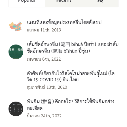
แผนที่และข้อมูลประเทศจีนโดยสังเขป
ตุลาคม 11th, 2019
เส้นขีดอักษรจีน (笔画 bǐhuà ปี่ฮว่า) และ ลำดับ
ขีดอักษรจีน (笔顺 bǐshùn ปี่ซุ่น)
เมษายน 8th, 2022
คำศัพท์เกี่ยวกับไวรัสโคโรน่าสายพันธุ์ใหม่ (โค
วิด 19 COVID 19) จีน-ไทย
กุมภาพันธ์ 13th, 2020
พินอิน (拼音) คืออะไร? วิธีการใช้พินอินอย่าง
ละเอียด
มีนาคม 24th, 2022