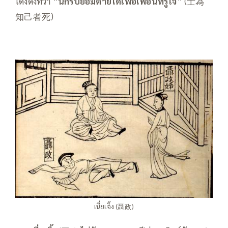
โด่งดังที่ว่า “
นักรบยอมตายได้เพื่อเพื่อนที่รู้ใจ
” (士為
知己者死)
เนี่ยเจิ้ง (聶政)