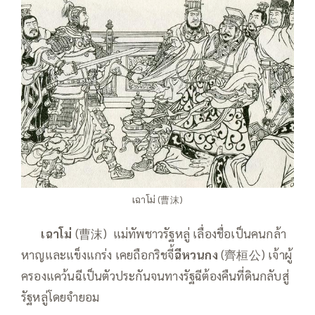
เฉาโม่ (曹沫)
——
เฉาโม่
(曹沫) แม่ทัพชาวรัฐหลู่ เลื่องชื่อเป็นคนกล้า
หาญและแข็งแกร่ง เคยถือกริชจี้
ฉีหวนกง
(齊桓公) เจ้าผู้
ครองแคว้นฉีเป็นตัวประกันจนทางรัฐฉีต้องคืนที่ดินกลับสู่
รัฐหลู่โดยจำยอม