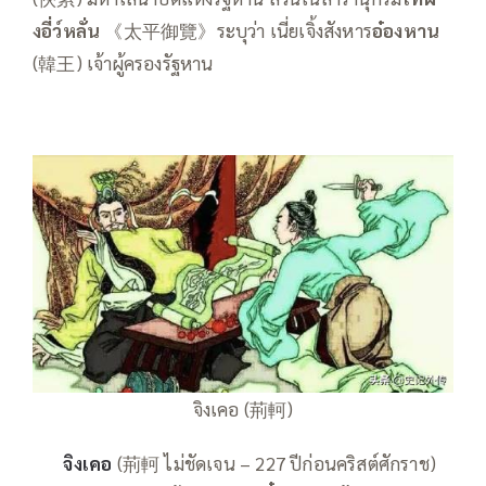
งอี่ว์หลั่น
《太平御覽》ระบุว่า เนี่ยเจิ้งสังหาร
อ๋องหาน
(韓王) เจ้าผู้ครองรัฐหาน
จิงเคอ (荊軻)
——
จิงเคอ
(荊軻 ไม่ชัดเจน – 227 ปีก่อนคริสต์ศักราช)