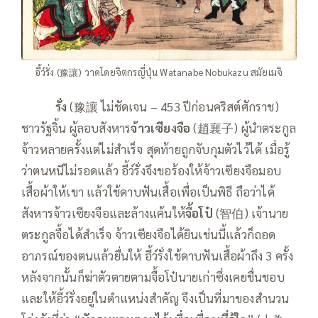
อี้ว์รั่ง (豫讓) วาดโดยจิตกรญี่ปุ่น Watanabe Nobukazu สมัยเมจิ
——อี้ว์
รั่ง
(豫讓 ไม่ชัดเจน – 453 ปีก่อนคริสต์ศักราช)
ชาวรัฐจิ้น ผู้ลอบสังหาร
จ้าวเซียงจือ
(趙襄子) ผู้นำตระกูล
จ้าวหลายครั้งแต่ไม่สำเร็จ สุดท้ายถูกจับกุมตัวไว้ได้ เมื่อรู้
ว่าตนหนีไม่รอดแล้ว อี้ว์รั่งจึงขอร้องให้จ้าวเซียงจือมอบ
เสื้อผ้าให้เขา แล้วใช้ดาบฟันเสื้อเพื่อเป็นพิธี ถือว่าได้
สังหารจ้าวเซียงจือและล้างแค้นให้
จื้อโป๋
(智伯) เจ้านาย
ตระกูลจื้อได้สำเร็จ จ้าวเซียงจือได้ยินเช่นนี้แล้วก็ถอด
อาภรณ์ของตนแล้วยื่นให้ อี้ว์รั่งใช้ดาบฟันเสื้อผ้าถึง 3 ครั้ง
หลังจากนั้นก็ฆ่าตัวตายตามจื้อโป๋นายเก่าซึ่งเคยชื่นชอบ
และให้อี้ว์รั่งอยู่ในตำแหน่งสำคัญ จึงเป็นที่มาของสำนวน