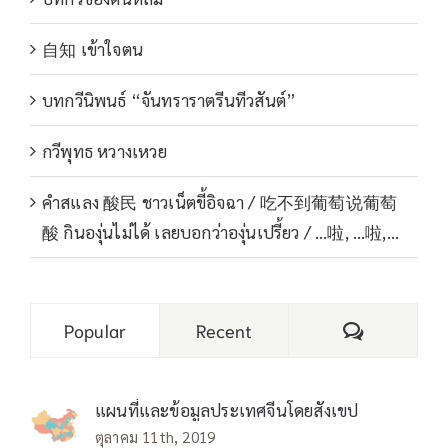
自知 เข้าใจตน
บทกวีนิพนธ์ “จันทราราตรีนทีวสันต์”
กวีพุทธ หวางเหวย
คำสแลง 酸民 ชาวเน็ตขี้อิจฉา / 吃不到葡萄说葡萄
酸 กินองุ่นไม่ได้ เลยบอกว่าองุ่นเปรี้ยว / …啦, …啦,…
Comments
Popular
Recent
แผนที่และข้อมูลประเทศจีนโดยสังเขป
ตุลาคม 11th, 2019