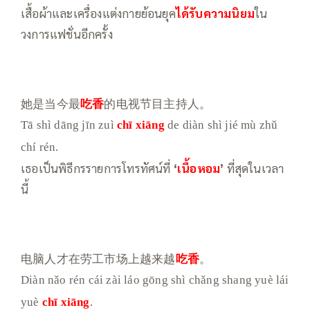
เสื้อผ้าและเครื่องแต่งกายย้อนยุค
ได้รับความนิยม
ใน
วงการแฟชั่นอีกครั้ง
她是当今最
吃香
的电视节目主持人。
Tā shì dāng jīn zuì
chī xiāng
de diàn shì jié mù zhǔ
chí rén.
เธอเป็นพิธีกรรายการโทรทัศน์ที่
‘
เนื้อหอม
’
ที่สุดในเวลา
นี้
电脑人才在劳工市场上越来越
吃香
。
Diàn nǎo rén cái zài láo gōng shì chǎng shang yuè lái
yuè
chī xiāng
.