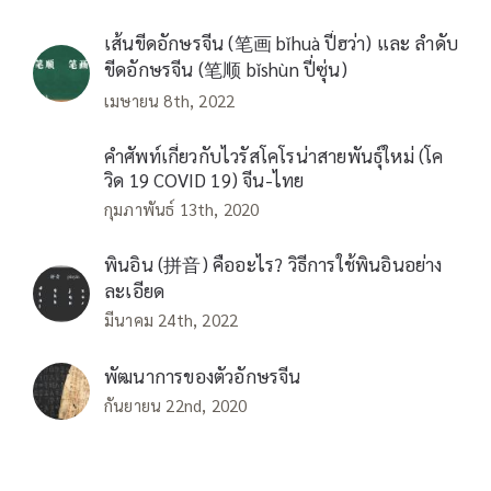
เส้นขีดอักษรจีน (笔画 bǐhuà ปี่ฮว่า) และ ลำดับ
ขีดอักษรจีน (笔顺 bǐshùn ปี่ซุ่น)
เมษายน 8th, 2022
คำศัพท์เกี่ยวกับไวรัสโคโรน่าสายพันธุ์ใหม่ (โค
วิด 19 COVID 19) จีน-ไทย
กุมภาพันธ์ 13th, 2020
พินอิน (拼音) คืออะไร? วิธีการใช้พินอินอย่าง
ละเอียด
มีนาคม 24th, 2022
พัฒนาการของตัวอักษรจีน
กันยายน 22nd, 2020