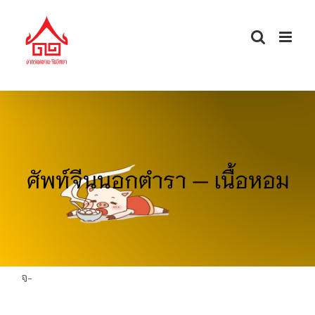
Skip
to
content
ศัพท์จีนนอกตำรา — เนื้อหอม
จ-