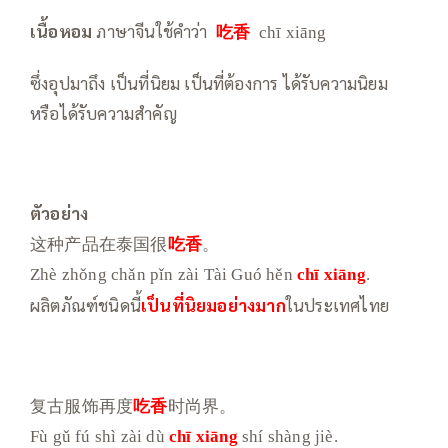
เนื้อหอม
ภาษาจีนใช้คำว่า
吃香
chī xiāng
ซึ่งอุปมาถึง เป็นที่นิยม เป็นที่ต้องการ ได้รับความนิยม
หรือได้รับความสำคัญ
ตัวอย่าง
这种产品在泰国很
吃香
。
Zhè zhǒng chǎn pǐn zài Tài Guó hěn
chī xiāng
.
ผลิตภัณฑ์ชนิดนี้
เป็นที่นิยมอย่างมาก
ในประเทศไทย
复古服饰再度
吃香
时尚界。
Fù gǔ fú shì zài dù
chī xiāng
shí shàng jiè.