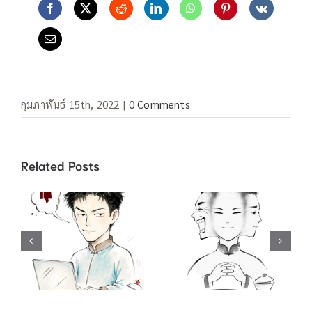
กุมภาพันธ์ 15th, 2022
|
0 Comments
Related Posts
คำสแลง “อยู่เป็น”
คำสแลง 酸民 ชาว
/ 死马当做活马医
เน็ตขี้อิจฉา / 吃不
ทำเต็มที่เผื่อจะมี
到葡萄说葡萄酸
ปาฏิหาริย์ / 聪明
กินองุ่นไม่ได้ เลย
反被聪明误 คน
บอกว่าองุ่นเปรี้ยว
ฉลาดมักตกเป็น
/ …啦, …啦,…
เหยื่อความฉลาด