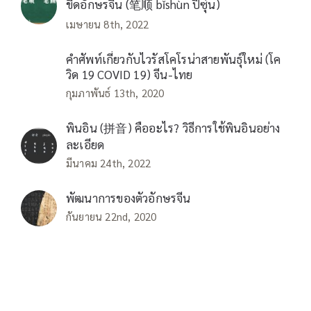
ขีดอักษรจีน (笔顺 bǐshùn ปี่ซุ่น)
เมษายน 8th, 2022
คำศัพท์เกี่ยวกับไวรัสโคโรน่าสายพันธุ์ใหม่ (โค
วิด 19 COVID 19) จีน-ไทย
กุมภาพันธ์ 13th, 2020
พินอิน (拼音) คืออะไร? วิธีการใช้พินอินอย่าง
ละเอียด
มีนาคม 24th, 2022
พัฒนาการของตัวอักษรจีน
กันยายน 22nd, 2020