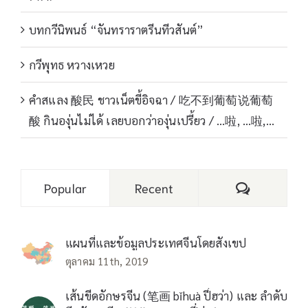
บทกวีนิพนธ์ “จันทราราตรีนทีวสันต์”
กวีพุทธ หวางเหวย
คำสแลง 酸民 ชาวเน็ตขี้อิจฉา / 吃不到葡萄说葡萄
酸 กินองุ่นไม่ได้ เลยบอกว่าองุ่นเปรี้ยว / …啦, …啦,…
Comments
Popular
Recent
แผนที่และข้อมูลประเทศจีนโดยสังเขป
ตุลาคม 11th, 2019
เส้นขีดอักษรจีน (笔画 bǐhuà ปี่ฮว่า) และ ลำดับ