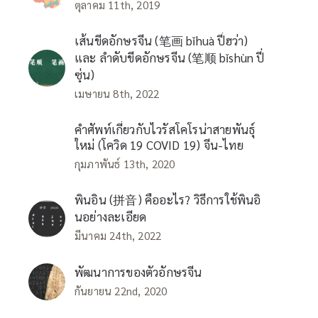
ตุลาคม 11th, 2019
เส้นขีดอักษรจีน (笔画 bǐhuà ปี่ฮว่า)
และ ลำดับขีดอักษรจีน (笔顺 bǐshùn ปี่
ซุ่น)
เมษายน 8th, 2022
คำศัพท์เกี่ยวกับไวรัสโคโรน่าสายพันธุ์
ใหม่ (โควิด 19 COVID 19) จีน-ไทย
กุมภาพันธ์ 13th, 2020
พินอิน (拼音) คืออะไร? วิธีการใช้พินอิ
นอย่างละเอียด
มีนาคม 24th, 2022
พัฒนาการของตัวอักษรจีน
กันยายน 22nd, 2020