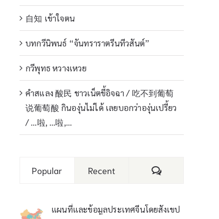
自知 เข้าใจตน
บทกวีนิพนธ์ “จันทราราตรีนทีวสันต์”
กวีพุทธ หวางเหวย
คำสแลง 酸民 ชาวเน็ตขี้อิจฉา / 吃不到葡萄
说葡萄酸 กินองุ่นไม่ได้ เลยบอกว่าองุ่นเปรี้ยว
/ …啦, …啦,…
Comments
Popular
Recent
แผนที่และข้อมูลประเทศจีนโดยสังเขป