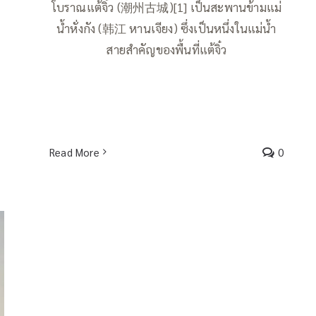
โบราณแต้จิ๋ว (潮州古城)[1] เป็นสะพานข้ามแม่
น้ำหั่งกัง (韩江 หานเจียง) ซึ่งเป็นหนึ่งในแม่น้ำ
สายสำคัญของพื้นที่แต้จิ๋ว
Read More
0