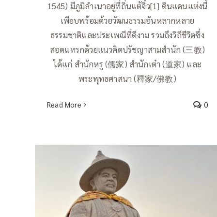
1545) มีภูมิลำเนาอยู่ที่ถิ่นแต้จิ๋ว[1] ดินแดนแห่งนี้
เพียบพร้อมด้วยวัฒนธรรมอันหลากหลาย
ธรรมชาติและประเพณีที่ดีงาม รวมถึงวิถีชีวิตซึ่ง
สอดแทรกด้วยแนวคิดปรัชญาสามสำนัก (三教)
ได้แก่ สำนักหรู (儒家) สำนักเต๋า (道家) และ
พระพุทธศาสนา (釋家/佛教)
Read More
0
สุสานพระเจ้าตากสิน ณ เถ่งไฮ่