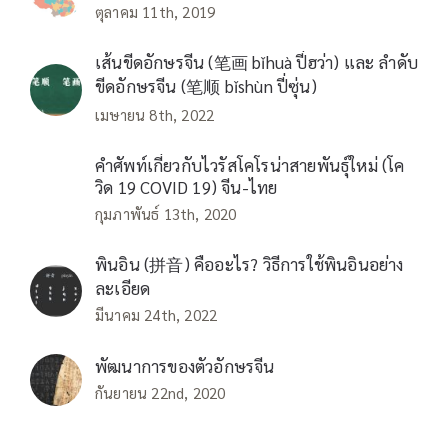
ตุลาคม 11th, 2019
เส้นขีดอักษรจีน (笔画 bǐhuà ปี่ฮว่า) และ ลำดับ
ขีดอักษรจีน (笔顺 bǐshùn ปี่ซุ่น)
เมษายน 8th, 2022
คำศัพท์เกี่ยวกับไวรัสโคโรน่าสายพันธุ์ใหม่ (โค
วิด 19 COVID 19) จีน-ไทย
กุมภาพันธ์ 13th, 2020
พินอิน (拼音) คืออะไร? วิธีการใช้พินอินอย่าง
ละเอียด
มีนาคม 24th, 2022
พัฒนาการของตัวอักษรจีน
กันยายน 22nd, 2020