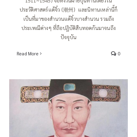
1511~1545) จอหงวนฝ่ายบุ๋นท่านเดียวใน
ประวัติศาสตร์แต้จิ๋ว (潮州) และนิทานเหล่านี้ก็
เป็นที่มาของสำนวนแต้จิ๋วบางสำนวน รวมถึง
ประเพณีต่างๆ ที่ถือปฏิบัติสืบทอดกันมาจนถึง
ปัจจุบัน
Read More
0
“หลิ่มไต่คิม” ยอดจอหงวนแห่ง
ประวัติศาสตร์แต้จิ๋ว