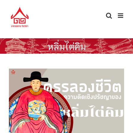
Skip
to
content
หลิ่มไต่คิม
ครรลองชีวิตและความคิดเชิงปรัชญาของ
“หลิ่มไต่คิม”