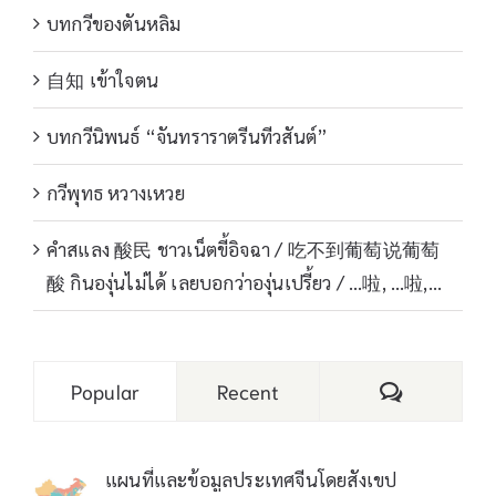
บทกวีของตันหลิม
自知 เข้าใจตน
บทกวีนิพนธ์ “จันทราราตรีนทีวสันต์”
กวีพุทธ หวางเหวย
คำสแลง 酸民 ชาวเน็ตขี้อิจฉา / 吃不到葡萄说葡萄
酸 กินองุ่นไม่ได้ เลยบอกว่าองุ่นเปรี้ยว / …啦, …啦,…
Comments
Popular
Recent
แผนที่และข้อมูลประเทศจีนโดยสังเขป