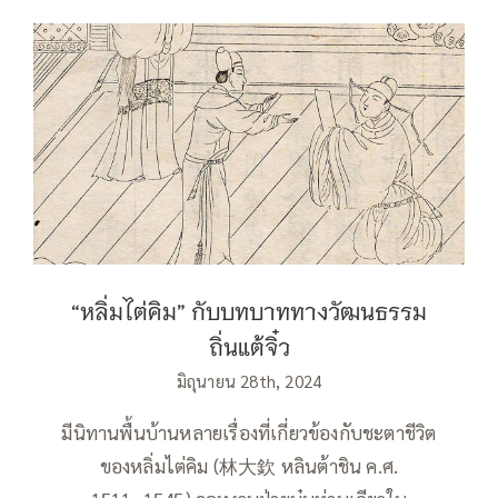
“หลิ่มไต่คิม” กับบทบาททางวัฒนธรรมถิ่น
แต้จิ๋ว
“หลิ่มไต่คิม” กับบทบาททางวัฒนธรรม
ถิ่นแต้จิ๋ว
มิถุนายน 28th, 2024
มีนิทานพื้นบ้านหลายเรื่องที่เกี่ยวข้องกับชะตาชีวิต
ของหลิ่มไต่คิม (林大欽 หลินต้าชิน ค.ศ.