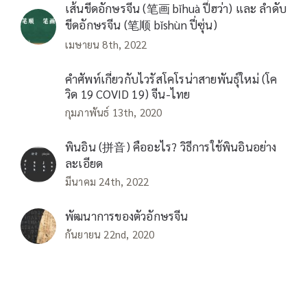
เส้นขีดอักษรจีน (笔画 bǐhuà ปี่ฮว่า) และ ลำดับ
ขีดอักษรจีน (笔顺 bǐshùn ปี่ซุ่น)
เมษายน 8th, 2022
คำศัพท์เกี่ยวกับไวรัสโคโรน่าสายพันธุ์ใหม่ (โค
วิด 19 COVID 19) จีน-ไทย
กุมภาพันธ์ 13th, 2020
พินอิน (拼音) คืออะไร? วิธีการใช้พินอินอย่าง
ละเอียด
มีนาคม 24th, 2022
พัฒนาการของตัวอักษรจีน
กันยายน 22nd, 2020