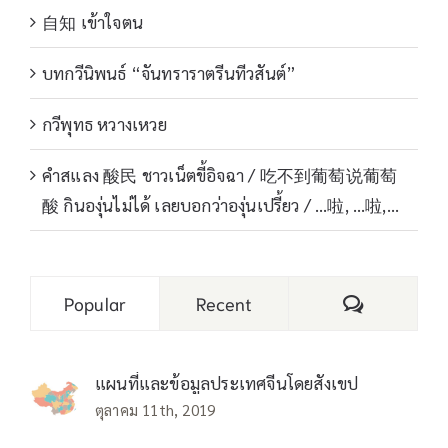
自知 เข้าใจตน
บทกวีนิพนธ์ “จันทราราตรีนทีวสันต์”
กวีพุทธ หวางเหวย
คำสแลง 酸民 ชาวเน็ตขี้อิจฉา / 吃不到葡萄说葡萄
酸 กินองุ่นไม่ได้ เลยบอกว่าองุ่นเปรี้ยว / …啦, …啦,…
Comments
Popular
Recent
แผนที่และข้อมูลประเทศจีนโดยสังเขป
ตุลาคม 11th, 2019