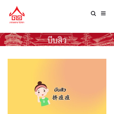
Skip
to
content
บีบสิว
คำกริยาน่ารู้ บีบสิว