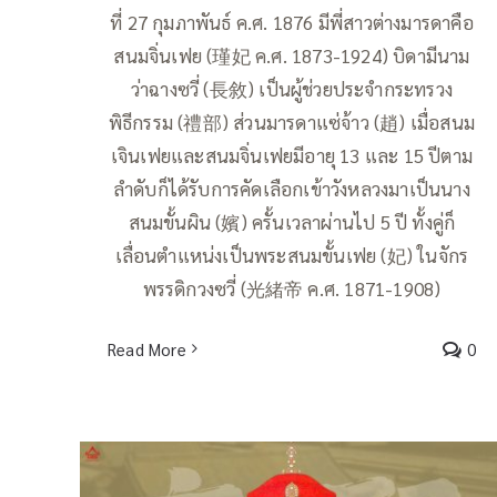
ที่ 27 กุมภาพันธ์ ค.ศ. 1876 มีพี่สาวต่างมารดาคือ
สนมจิ่นเฟย (瑾妃 ค.ศ. 1873-1924) บิดามีนาม
ว่าฉางซวี่ (長敘) เป็นผู้ช่วยประจำกระทรวง
พิธีกรรม (禮部) ส่วนมารดาแซ่จ้าว (趙) เมื่อสนม
เจินเฟยและสนมจิ่นเฟยมีอายุ 13 และ 15 ปีตาม
ลำดับก็ได้รับการคัดเลือกเข้าวังหลวงมาเป็นนาง
สนมขั้นผิน (嬪) ครั้นเวลาผ่านไป 5 ปี ทั้งคู่ก็
เลื่อนตำแหน่งเป็นพระสนมขั้นเฟย (妃) ในจักร
พรรดิกวงซวี่ (光緒帝 ค.ศ. 1871-1908)
Read More
0