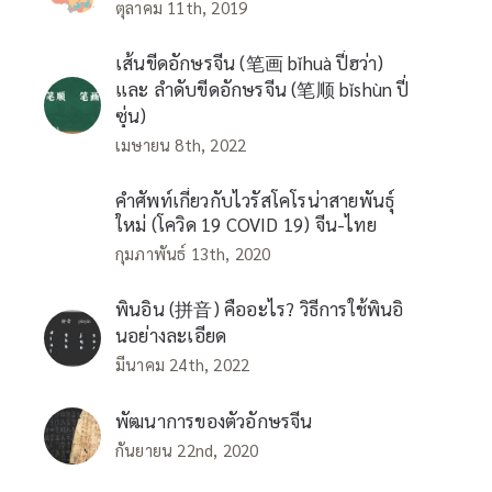
ตุลาคม 11th, 2019
เส้นขีดอักษรจีน (笔画 bǐhuà ปี่ฮว่า)
และ ลำดับขีดอักษรจีน (笔顺 bǐshùn ปี่
ซุ่น)
เมษายน 8th, 2022
คำศัพท์เกี่ยวกับไวรัสโคโรน่าสายพันธุ์
ใหม่ (โควิด 19 COVID 19) จีน-ไทย
กุมภาพันธ์ 13th, 2020
พินอิน (拼音) คืออะไร? วิธีการใช้พินอิ
นอย่างละเอียด
มีนาคม 24th, 2022
พัฒนาการของตัวอักษรจีน
กันยายน 22nd, 2020