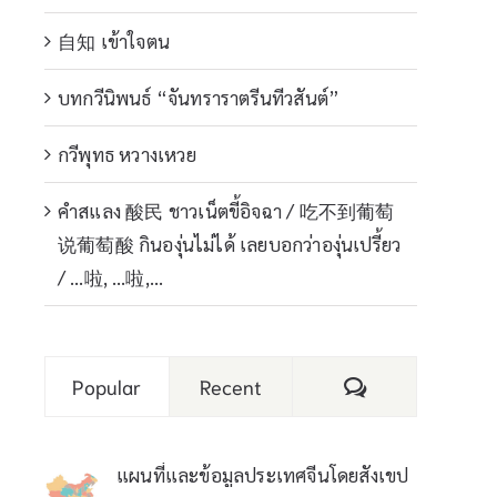
自知 เข้าใจตน
บทกวีนิพนธ์ “จันทราราตรีนทีวสันต์”
กวีพุทธ หวางเหวย
คำสแลง 酸民 ชาวเน็ตขี้อิจฉา / 吃不到葡萄
说葡萄酸 กินองุ่นไม่ได้ เลยบอกว่าองุ่นเปรี้ยว
/ …啦, …啦,…
Comments
Popular
Recent
แผนที่และข้อมูลประเทศจีนโดยสังเขป