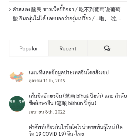
คำสแลง 酸民 ชาวเน็ตขี้อิจฉา / 吃不到葡萄说葡萄
酸 กินองุ่นไม่ได้ เลยบอกว่าองุ่นเปรี้ยว / …啦, …啦,…
Comments
Popular
Recent
แผนที่และข้อมูลประเทศจีนโดยสังเขป
ตุลาคม 11th, 2019
เส้นขีดอักษรจีน (笔画 bǐhuà ปี่ฮว่า) และ ลำดับ
ขีดอักษรจีน (笔顺 bǐshùn ปี่ซุ่น)
เมษายน 8th, 2022
คำศัพท์เกี่ยวกับไวรัสโคโรน่าสายพันธุ์ใหม่ (โค
วิด 19 COVID 19) จีน-ไทย