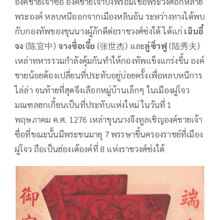
องค์ชายเจ้าซื่อ องค์ชายเจ้าปิ่งพร้อมเชื้อพระวงศ์อีกหลาย
พระองค์ หลบหนีออกจากเมืองหลินอัน ระหว่างทางได้พบ
กับกองทัพของขุนนางผู้ภักดีต่อราชวงศ์ซ่งใต้ ได้แก่
เฉินอี๋
จง
(陈宜中)
จางซื่อเจี๋ย
(张世杰) และ
ลู่ซิ่วฟู
(陆秀夫)
เหล่าทหารรวมกำลังคุ้มกันทำให้กองทัพแข็งแกร่งขึ้น องค์
ชายน้อยต้องเปลี่ยนที่ประทับอยู่บ่อยครั้งเพื่อหลบหนีการ
ไล่ล่า จนท้ายที่สุดจึงเลือกหมู่บ้านเล็กๆ ในเมืองฝูโจว
มณฑลฮกเกี้ยนเป็นที่ประทับแห่งใหม่ ในวันที่ 1
พฤษภาคม ค.ศ. 1276 เหล่าขุนนางจึงทูลเชิญองค์ชายเจ้า
ซื่อที่ขณะนั้นมีพระชนมายุ 7 พรรษาขึ้นครองราชย์ที่เมือง
ฝูโจว ถือเป็นฮ่องเต้องค์ที่ 8 แห่งราชวงศ์ซ่งใต้