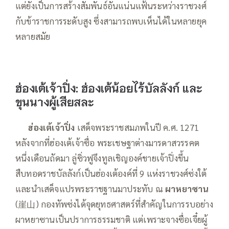
แต่ยังเป็นการสร้างสัมพันธ์อันแน่นแฟ้นระหว่างราชวงศ์
กับข้าราชการระดับสูง ซึ่งสามารถพบเห็นได้ในหลายยุค
หลายสมัย
ฮ่องเต้เจ้าปิ่ง:
ฮ่องเต้น้อยไร้บัลลังก์ และ
ขุนนางผู้เสียสละ
—–
ฮ่องเต้เจ้าปิ่ง
เสด็จพระราชสมภพในปี ค.ศ. 1271
หลังจากที่ฮ่องเต้เจ้าซื่อ พระเชษฐาต่างมารดาสวรรคต
หนึ่งเดือนถัดมา ลู่ซิ่วฟูจึงทูลเชิญองค์ชายเจ้าปิ่งขึ้น
สืบทอดราชบัลลังก์เป็นฮ่องเต้องค์ที่ 9 แห่งราชวงศ์ซ่งใต้
และนำเสด็จแปรพระราชฐานมาประทับ ณ
ผาหยาซาน
(崖山) กองทัพซ่งได้จุดยุทธศาสตร์ที่สำคัญในการรบอย่าง
ผาหยาซานเป็นปราการธรรมชาติ แต่เพราะจางซื่อเจี๋ยผู้