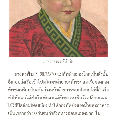
ภาพวาดฮ่องเต้เจ้าปิ่ง
—–
จางหงฟั่น
[7]
(张弘范) แม่ทัพฝ่ายมองโกลเห็นดังนั้น
จึงลอบส่งเรือเข้าไปหวังเผาค่ายกองทัพซ่ง แต่เรือของกอง
ทัพซ่งเตรียมป้องกันล่วงหน้าด้วยการพอกโคลนไว้ที่ลำเรือ
ทำให้แผนไม่สำเร็จ ต่อมาแม่ทัพจางหงฟั่นจึงเปลี่ยนแผน
ใช้วิธีปิดล้อมตัดเสบียง ทำให้กองทัพซ่งขาดน้ำและอาหาร
เป็นเวลากว่า 10 วันจนกำลังทหารอ่อนแอลงมาก ใน