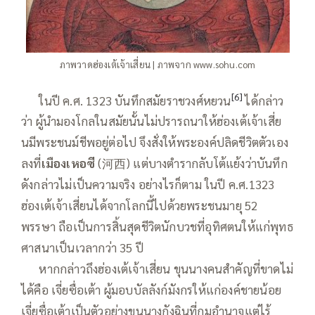
ภาพวาดฮ่องเต้เจ้าเสี่ยน | ภาพจาก www.sohu.com
[6]
—–
ในปี ค.ศ. 1323 บันทึกสมัยราชวงศ์หยวน
ได้กล่าว
ว่า ผู้นำมองโกลในสมัยนั้นไม่ปรารถนาให้ฮ่องเต้เจ้าเสี่ย
นมีพระชนม์ชีพอยู่ต่อไป จึงสั่งให้พระองค์ปลิดชีวิตตัวเอง
ลงที่
เมืองเหอซี
(河西) แต่บางตำรากลับโต้แย้งว่าบันทึก
ดังกล่าวไม่เป็นความจริง อย่างไรก็ตาม ในปี ค.ศ.1323
ฮ่องเต้เจ้าเสี่ยนได้จากโลกนี้ไปด้วยพระชนมายุ 52
พรรษา ถือเป็นการสิ้นสุดชีวิตนักบวชที่อุทิศตนให้แก่พุทธ
ศาสนาเป็นเวลากว่า 35 ปี
—–
หากกล่าวถึงฮ่องเต้เจ้าเสี่ยน ขุนนางคนสำคัญที่ขาดไม่
ได้คือ เจี่ยซื่อเต้า ผู้มอบบัลลังก์มังกรให้แก่องค์ชายน้อย
เจี่ยซื่อเต้าเป็นตัวอย่างขุนนางกังฉินที่กุมอำนาจแต่ไร้