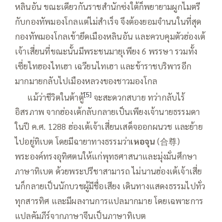
หลินอัน ขณะเดียวกันราชสำนักซ่งใต้ก็พยายามผูกไมตรี
กับกองทัพมองโกลแต่ไม่สำเร็จ จึงต้องยอมจำนนในที่สุด
กองทัพมองโกลเข้ายึดเมืองหลินอัน และควบคุมตัวฮ่องเต้
เจ้าเสี่ยนที่ขณะนั้นมีพระชนมายุเพียง 6 พรรษา รวมทั้ง
เซี่ยไทฮองไทเฮา เฉวียนไทเฮา และข้าราชบริพารอีก
มากมายกลับไปเมืองหลวงของชาวมองโกล
[5]
—–
แม้ว่าชีวิตในต้าตู้
จะสะดวกสบาย ทว่ากลับไร้
อิสรภาพ จากฮ่องเต้กลับกลายเป็นเพียงเจ้านายธรรมดา
ในปี ค.ศ. 1288 ฮ่องเต้เจ้าเสี่ยนเสด็จออกผนวช และย้าย
ไปอยู่ทิเบต โดยมีฉายาทางธรรมว่า
เหอจุน
(合尊)
พระองค์ทรงอุทิศตนให้แก่พุทธศาสนาและมุ่งมั่นศึกษา
ภาษาทิเบต ด้วยพระปรีชาสามารถ ไม่นานฮ่องเต้เจ้าเสี่ย
นก็กลายเป็นนักบวชผู้มีชื่อเสียง เดินทางแสดงธรรมไปทั่ว
ทุกสารทิศ และมีผลงานการแปลมากมาย โดยเฉพาะการ
แปลคัมภีร์จากภาษาจีนเป็นภาษาทิเบต