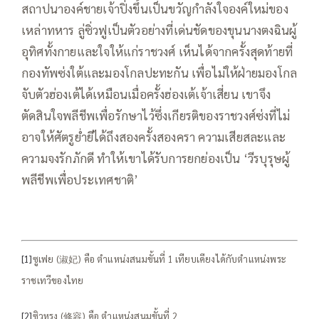
สถาปนาองค์ชายเจ้าปิ่งขึ้นเป็นขวัญกำลังใจองค์ใหม่ของ
เหล่าทหาร ลู่ซิ่วฟูเป็นตัวอย่างที่เด่นชัดของขุนนางตงฉินผู้
อุทิศทั้งกายและใจให้แก่ราชวงศ์ เห็นได้จากครั้งสุดท้ายที่
กองทัพซ่งใต้และมองโกลปะทะกัน เพื่อไม่ให้ฝ่ายมองโกล
จับตัวฮ่องเต้ได้เหมือนเมื่อครั้งฮ่องเต้เจ้าเสี่ยน เขาจึง
ตัดสินใจพลีชีพเพื่อรักษาไว้ซึ่งเกียรติของราชวงศ์ซ่งที่ไม่
อาจให้ศัตรูย่ำยีได้ถึงสองครั้งสองครา ความเสียสละและ
ความจงรักภักดี ทำให้เขาได้รับการยกย่องเป็น ‘วีรบุรุษผู้
พลีชีพเพื่อประเทศชาติ’
[1]
ซูเฟย (淑妃) คือ ตำแหน่งสนมขั้นที่ 1 เทียบเคียงได้กับตำแหน่งพระ
ราชเทวีของไทย
[2]
ซิวหรง (修容) คือ ตำแหน่งสนมขั้นที่ 2