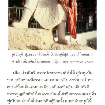
รูปปั้นลู่ซิ่วฟูและฮ่องเต้น้อยเจ้าปิ่ง ตั้งอยู่ที่สุสานฮ่องเต้น้อยแห่งรา
ชวงศ์ซ่ง เมืองเซินเจิ้น มณฑลกวางตุ้ง | ภาพจาก www.sohu.com
—–
เมื่อกล่าวถึงเรื่องราวปลายราชวงศ์ซ่งใต้ ลู่ซิ่วฟูเป็น
ขุนนางอีกท่านที่ควรค่าแก่การกล่าวถึง เขาร่วมอารักขา
ฮ่องเต้น้อยตั้งแต่หลบหนีจากเมืองหลินอัน เมื่อครั้งที่
ทหารสูญเสียกำลังใจเพราะฮ่องเต้เจ้าซื่อสวรรคตลง ลู่ซิ่ว
ฟูเป็นคนปลุกใจให้ทหารฮึดสู้อีกครั้ง และสนับสนุนให้