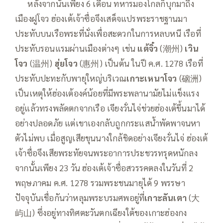
—–
หลังจากนั้นเพียง 6 เดือน ทหารมองโกลก็บุกมาถึง
เมืองฝูโจว ฮ่องเต้เจ้าซื่อจึงเสด็จแปรพระราชฐานมา
ประทับบนเรือพระที่นั่งเพื่อสะดวกในการหลบหนี เรือที่
ประทับรอนแรมผ่านเมืองต่างๆ เช่น
แต้จิ๋ว
(潮州)
เวิน
โจว
(温州)
ฮุ่ยโจว
(惠州) เป็นต้น ในปี ค.ศ. 1278 เรือที่
ประทับปะทะกับพายุใหญ่บริเวณ
เกาะเหนาโจว
(硇洲)
เป็นเหตุให้ฮ่องเต้องค์น้อยที่มีพระพลานามัยไม่แข็งแรง
อยู่แล้วทรงพลัดตกจากเรือ เจียงวั่นไจ่ช่วยฮ่องเต้ขึ้นมาได้
อย่างปลอดภัย แต่เขาเองกลับถูกกระแสน้ำพัดพาจนหา
ตัวไม่พบ เมื่อสูญเสียขุนนางใกล้ชิดอย่างเจียงวั่นไจ่ ฮ่องเต้
เจ้าซื่อจึงเสียพระทัยจนพระอาการประชวรทรุดหนักลง
จากนั้นเพียง 23 วัน ฮ่องเต้เจ้าซื่อสวรรคตลงในวันที่ 2
พฤษภาคม ค.ศ. 1278 รวมพระชนมายุได้ 9 พรรษา
ปัจจุบันเชื่อกันว่าหลุมพระบรมศพอยู่ที่
เกาะลันเตา
(大
屿山) ซึ่งอยู่ทางทิศตะวันตกเฉียงใต้ของเกาะฮ่องกง