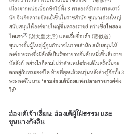
เนื่องจากหน่อเนื้อกษัตริย์ทั้ง 3 พระองค์ยังทรงพระเยาว์
นัก จึงเกิดความขัดแย้งขึ้นในราชสำนัก ขุนนางส่วนใหญ่
สนับสนุนให้องค์ชายใหญ่ขึ้นครองราชย์ ทว่า
เซี่ยไทฮอง
[3]
ไทเฮา
(谢太皇太后) และ
เจี่ยซื่อเต้า
(贾似道)
ขุนนางชั้นผู้ใหญ่ผู้กุมอำนาจในราชสำนัก สนับสนุนให้
องค์ชายรองซึ่งมีศักดิ์เป็นรัชทายาทอันดับหนึ่งขึ้นสืบราช
บัลลังก์ อย่างไรก็ตามไม่ว่าตำแหน่งฮ่องเต้ในครั้งนั้นจะ
ตกอยู่กับพระองค์ใด ท้ายที่สุดแล้วคนรุ่นหลังต่างรู้จักทั้ง 3
พระองค์ในนาม
‘สามฮ่องเต้น้อยแห่งปลายราชวงศ์ซ่ง
ใต้’
ฮ่องเต้เจ้าเสี่ยน
: ฮ่องเต้ผู้ใฝ่ธรรม และ
ขุนนางกังฉิน