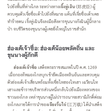
ไปยังพื้นที่ห่างไกล ระหว่างทาง
เจิ้งหู่เฉิน
(郑虎臣) ผู้
ควบคุมตัวเจี่ยซื่อเต้าไปยังที่หมาย แค้นที่เจี่ยซื่อเต้าเคย
ทำร้ายตน เจิ้งหู่เฉินจึงลงมือสังหารขุนนางกังฉินผู้นี้กลาง
ป่า จบชีวิตของขุนนางผู้เคยยิ่งใหญ่ในราชสำนัก
ฮ่องเต้เจ้าซื่อ
: ฮ่องเต้น้อยพลัดถิ่น และ
ขุนนางผู้ภักดี
—–
ฮ่องเต้เจ้าซื่อ
เสด็จพระราชสมภพในปี ค.ศ. 1269
เมื่อกองทัพมองโกลบุกเข้ายึดเมืองหลินอันและควบคุม
ตัวฮ่องเต้เจ้าเสี่ยนพร้อมทั้งเซี่ยไทฮองไทเฮา เฉวียนไท
เฮาและข้าราชบริพารส่วนหนึ่งกลับไปยังเมืองหลวงของ
ชาวมองโกล เหล่าขุนนางผู้ไม่ปรารถนาจะสวามิภักดิ์ต่อม
องโกลภายใต้การนำของ
เจียงวั่นไจ่
(江万载) ได้นำเสด็จ