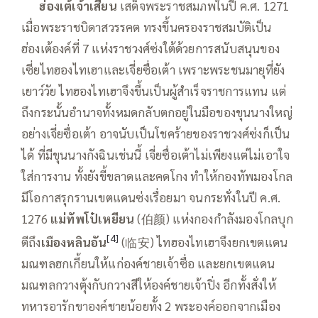
—–
ฮ่องเต้เจ้าเสี่ยน
เสด็จพระราชสมภพในปี ค.ศ. 1271
เมื่อพระราชบิดาสวรรคต ทรงขึ้นครองราชสมบัติเป็น
ฮ่องเต้องค์ที่ 7 แห่งราชวงศ์ซ่งใต้ด้วยการสนับสนุนของ
เซี่ยไทฮองไทเฮาและเจี่ยซื่อเต้า เพราะพระชนมายุที่ยัง
เยาว์วัย ไทฮองไทเฮาจึงขึ้นเป็นผู้สำเร็จราชการแทน แต่
ถึงกระนั้นอำนาจทั้งหมดกลับตกอยู่ในมือของขุนนางใหญ่
อย่างเจี่ยซื่อเต้า อาจนับเป็นโชคร้ายของราชวงศ์ซ่งก็เป็น
ได้ ที่มีขุนนางกังฉินเช่นนี้ เจี่ยซื่อเต้าไม่เพียงแต่ไม่เอาใจ
ใส่การงาน ทั้งยังขี้ขลาดและคดโกง ทำให้กองทัพมองโกล
มีโอกาสรุกรานเขตแดนซ่งเรื่อยมา จนกระทั่งในปี ค.ศ.
1276
แม่ทัพโป๋เหยียน
(伯颜) แห่งกองกำลังมองโกลบุก
[4]
ตีถึง
เมืองหลินอัน
(临安) ไทฮองไทเฮาจึงยกเขตแดน
มณฑลฮกเกี้ยนให้แก่องค์ชายเจ้าซื่อ และยกเขตแดน
มณฑลกวางตุ้งกับกวางสีให้องค์ชายเจ้าปิ่ง อีกทั้งสั่งให้
ทหารอารักขาองค์ชายน้อยทั้ง 2 พระองค์ออกจากเมือง