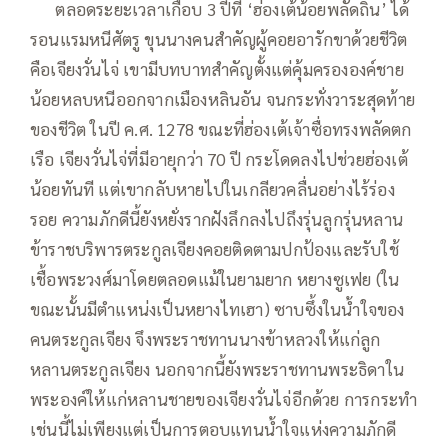
—–
ตลอดระยะเวลาเกือบ 3 ปีที่ ‘ฮ่องเต้น้อยพลัดถิ่น’ ได้
รอนแรมหนีศัตรู ขุนนางคนสำคัญผู้คอยอารักขาด้วยชีวิต
คือเจียงวั่นไจ่ เขามีบทบาทสำคัญตั้งแต่คุ้มครององค์ชาย
น้อยหลบหนีออกจากเมืองหลินอัน จนกระทั่งวาระสุดท้าย
ของชีวิต ในปี ค.ศ. 1278 ขณะที่ฮ่องเต้เจ้าซื่อทรงพลัดตก
เรือ เจียงวั่นไจ่ที่มีอายุกว่า 70 ปี กระโดดลงไปช่วยฮ่องเต้
น้อยทันที แต่เขากลับหายไปในเกลียวคลื่นอย่างไร้ร่อง
รอย ความภักดีนี้ยังหยั่งรากฝังลึกลงไปถึงรุ่นลูกรุ่นหลาน
ข้าราชบริพารตระกูลเจียงคอยติดตามปกป้องและรับใช้
เชื้อพระวงศ์มาโดยตลอดแม้ในยามยาก หยางซูเฟย (ใน
ขณะนั้นมีตำแหน่งเป็นหยางไทเฮา) ซาบซึ้งในน้ำใจของ
คนตระกูลเจียง จึงพระราชทานนางข้าหลวงให้แก่ลูก
หลานตระกูลเจียง นอกจากนี้ยังพระราชทานพระธิดาใน
พระองค์ให้แก่หลานชายของเจียงวั่นไจ่อีกด้วย การกระทำ
เช่นนี้ไม่เพียงแต่เป็นการตอบแทนน้ำใจแห่งความภักดี