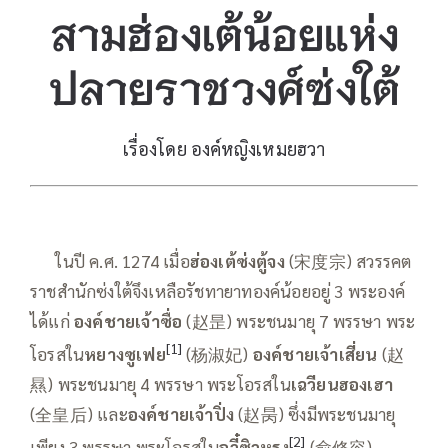
สามฮ่องเต้น้อยแห่ง
ปลายราชวงศ์ซ่งใต้
เรื่องโดย องค์หญิงเหมยฮวา
—–
ในปี ค.ศ. 1274 เมื่อ
ฮ่องเต้ซ่งตู้จง
(宋度宗) สวรรคต
ราชสำนักซ่งใต้จึงเหลือรัชทายาทองค์น้อยอยู่ 3 พระองค์
ได้แก่
องค์ชายเจ้าซื่อ
(赵昰) พระชนมายุ 7 พรรษา พระ
[1]
โอรสใน
หยางซูเฟย
(杨淑妃)
องค์ชายเจ้าเสี่ยน
(赵
㬎) พระชนมายุ 4 พรรษา พระโอรสใน
เฉวียนฮองเฮา
(全皇后) และ
องค์ชายเจ้าปิ่ง
(赵昺) ซึ่งมีพระชนมายุ
[2]
เพียง 3 พรรษา พระโอรสใน
อวี๋ซิวหรง
(俞修容)