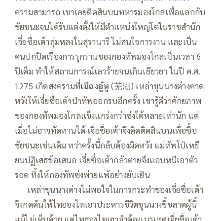
ความสามารถ เขาเคยติดสินบนทหารมองโกลเพื่อแลกกับ
ชัยชนะจนได้รับแต่งตั้งให้มีตำแหน่งใหญ่โตในราชสำนัก
เจี่ยซื่อเต้าลุ่มหลงในสุรานารี ไม่สนใจการงาน และเป็น
คนปกปิดเรื่องการรุกรานของกองทัพมองโกลเป็นเวลา 6
ปีเต็ม ทำให้สถานการณ์เลวร้ายจนเกินเยียวยา ในปี ค.ศ.
1275 เกิดสงครามที่
เมืองอู๋หู
(芜湖) เหล่าขุนนางต่างคาด
หวังให้เจี่ยซื่อเต้านำทัพออกรบอีกครั้ง เขารู้ดีว่าศักยภาพ
ของกองทัพมองโกลแข็งแกร่งกว่าซ่งใต้หลายเท่านัก แต่
เมื่อไม่อาจทัดทานได้ เจี่ยซื่อเต้าจึงคิดติดสินบนเพื่อซื้อ
ชัยชนะเช่นเดิม ทว่าครั้งนี้กลับต้องผิดหวัง แม่ทัพโป๋เหยี
ยนปฏิเสธข้อเสนอ เจี่ยซื่อเต้ากลัวตายจึงแอบหนีเอาตัว
รอด ทิ้งให้กองทัพซ่งพ่ายแพ้อย่างยับเยิน
—–
เหล่าขุนนางต่างไม่พอใจในการกระทำของเจี่ยซื่อเต้า
จึงกดดันให้ไทฮองไทเฮาประหารชีวิตขุนนางขี้ขลาดผู้นี้
แม้ไม่เห็นด้วย แต่ไทฮองไทเฮาจำต้องเนรเทศเจี่ยซื่อเต้า