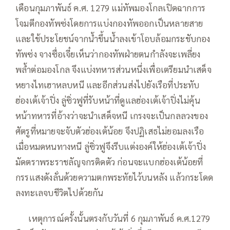
เดือนกุมภาพันธ์ ค.ศ. 1279 แม่ทัพมองโกลเปิดฉากการ
โจมตีกองทัพซ่งโดยการแบ่งกองทัพออกเป็นหลายสาย
และใช้ประโยชน์จากน้ำขึ้นน้ำลงเข้าโอบล้อมกระชับกอง
ทัพซ่ง จางซื่อเจี๋ยเห็นว่ากองทัพฝ่ายตนกำลังจะเพลี่ยง
พล้ำต่อมองโกล จึงแบ่งทหารส่วนหนึ่งเพื่อเตรียมนำเสด็จ
หยางไทเฮาหลบหนี และอีกส่วนส่งไปยังเรือที่ประทับ
ฮ่องเต้เจ้าปิ่ง ลู่ซิ่วฟูที่รับหน้าที่ดูแลฮ่องเต้เจ้าปิ่งไม่คุ้น
หน้าทหารที่อ้างว่าจะนำเสด็จหนี เกรงจะเป็นกลลวงของ
ศัตรูที่หมายจะจับตัวฮ่องเต้น้อย จึงปฏิเสธไม่ยอมลงเรือ
เมื่อหมดหนทางหนี ลู่ซิ่วฟูจึงรีบแต่งองค์ให้ฮ่องเต้เจ้าปิ่ง
มัดตราพระราชลัญจกรติดตัว ก่อนจะแบกฮ่องเต้น้อยที่
กรรแสงดังลั่นด้วยความตกพระทัยไว้บนหลัง แล้วกระโดด
ลงทะเลจบชีวิตไปด้วยกัน
—–
เหตุการณ์ครั้งนั้นตรงกับวันที่ 6 กุมภาพันธ์ ค.ศ.1279