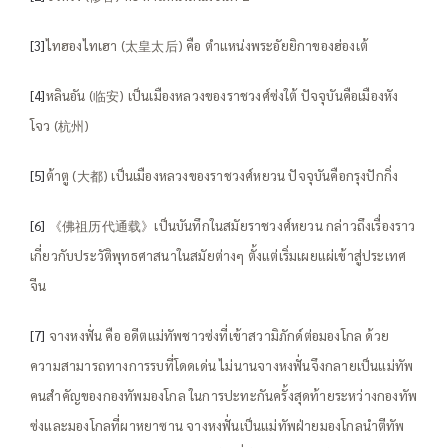
[3]
ไทฮองไทเฮา (太皇太后) คือ ตำแหน่งพระอัยยิกาของฮ่องเต้
[4]
หลินอัน (临安) เป็นเมืองหลวงของราชวงศ์ซ่งใต้ ปัจจุบันคือเมืองหัง
โจว (杭州)
[5]
ต้าตู (大都) เป็นเมืองหลวงของราชวงศ์หยวน ปัจจุบันคือกรุงปักกิ่ง
[6]
《佛祖历代通载》เป็นบันทึกในสมัยราชวงศ์หยวน กล่าวถึงเรื่องราว
เกี่ยวกับประวัติพุทธศาสนาในสมัยต่างๆ ตั้งแต่เริ่มเผยแผ่เข้าสู่ประเทศ
จีน
[7]
จางหงฟั่น คือ อดีตแม่ทัพชาวซ่งที่เข้าสวามิภักด์ต่อมองโกล ด้วย
ความสามารถทางการรบที่โดดเด่น ไม่นานจางหงฟั่นจึงกลายเป็นแม่ทัพ
คนสำคัญของกองทัพมองโกล ในการปะทะกันครั้งสุดท้ายระหว่างกองทัพ
ซ่งและมองโกลที่ผาหยาซาน จางหงฟั่นเป็นแม่ทัพฝ่ายมองโกลนำตีทัพ