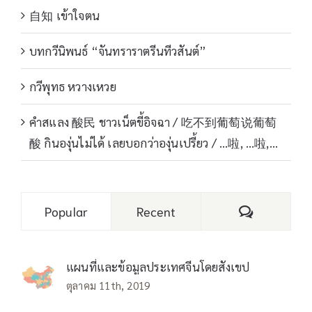
自知 เข้าใจตน
บทกวีนิพนธ์ “จันทราราตรีนทีวสันต์”
กวีพุทธ หวางเหวย
คำสแลง 酸民 ชาวเน็ตขี้อิจฉา / 吃不到葡萄说葡萄
酸 กินองุ่นไม่ได้ เลยบอกว่าองุ่นเปรี้ยว / …啦, …啦,…
Comments
Popular
Recent
แผนที่และข้อมูลประเทศจีนโดยสังเขป
ตุลาคม 11th, 2019