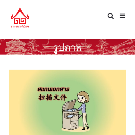
Skip
to
content
รูปภาพ
คำกริยาน่ารู้ สแกนเอกสาร