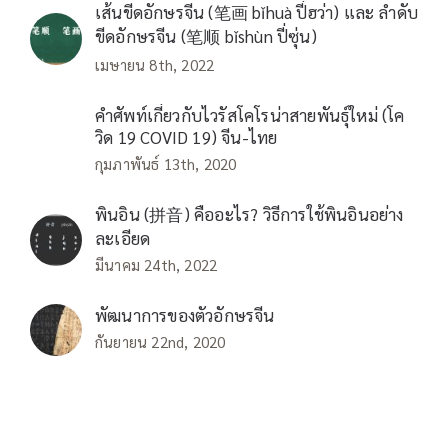
เส้นขีดอักษรจีน (笔画 bǐhuà ปี่ฮว่า) และ ลำดับ
ขีดอักษรจีน (笔顺 bǐshùn ปี่ซุ่น)
เมษายน 8th, 2022
คำศัพท์เกี่ยวกับไวรัสโคโรน่าสายพันธุ์ใหม่ (โค
วิด 19 COVID 19) จีน-ไทย
กุมภาพันธ์ 13th, 2020
พินอิน (拼音) คืออะไร? วิธีการใช้พินอินอย่าง
ละเอียด
มีนาคม 24th, 2022
พัฒนาการของตัวอักษรจีน
กันยายน 22nd, 2020