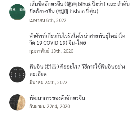
เส้นขีดอักษรจีน (笔画 bǐhuà ปี่ฮว่า) และ ลำดับ
ขีดอักษรจีน (笔顺 bǐshùn ปี่ซุ่น)
เมษายน 8th, 2022
คำศัพท์เกี่ยวกับไวรัสโคโรน่าสายพันธุ์ใหม่ (โค
วิด 19 COVID 19) จีน-ไทย
กุมภาพันธ์ 13th, 2020
พินอิน (拼音) คืออะไร? วิธีการใช้พินอินอย่าง
ละเอียด
มีนาคม 24th, 2022
พัฒนาการของตัวอักษรจีน
กันยายน 22nd, 2020