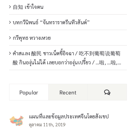
自知 เข้าใจตน
บทกวีนิพนธ์ “จันทราราตรีนทีวสันต์”
กวีพุทธ หวางเหวย
คำสแลง 酸民 ชาวเน็ตขี้อิจฉา / 吃不到葡萄说葡萄
酸 กินองุ่นไม่ได้ เลยบอกว่าองุ่นเปรี้ยว / …啦, …啦,…
Comments
Popular
Recent
แผนที่และข้อมูลประเทศจีนโดยสังเขป
ตุลาคม 11th, 2019