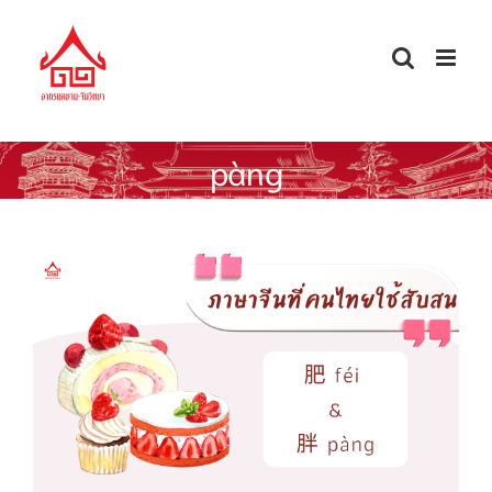
Skip
to
content
pàng
ภาษาจีนที่คนไทยใช้สับสน 肥 & 胖