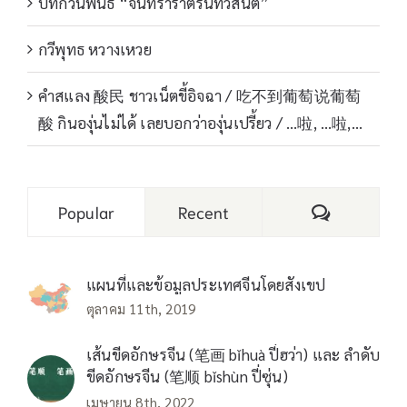
บทกวีนิพนธ์ “จันทราราตรีนทีวสันต์”
กวีพุทธ หวางเหวย
คำสแลง 酸民 ชาวเน็ตขี้อิจฉา / 吃不到葡萄说葡萄
酸 กินองุ่นไม่ได้ เลยบอกว่าองุ่นเปรี้ยว / …啦, …啦,…
Comments
Popular
Recent
แผนที่และข้อมูลประเทศจีนโดยสังเขป
ตุลาคม 11th, 2019
เส้นขีดอักษรจีน (笔画 bǐhuà ปี่ฮว่า) และ ลำดับ
ขีดอักษรจีน (笔顺 bǐshùn ปี่ซุ่น)
เมษายน 8th, 2022