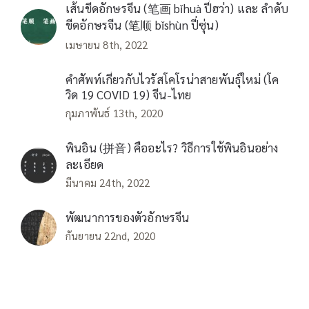
เส้นขีดอักษรจีน (笔画 bǐhuà ปี่ฮว่า) และ ลำดับ
ขีดอักษรจีน (笔顺 bǐshùn ปี่ซุ่น)
เมษายน 8th, 2022
คำศัพท์เกี่ยวกับไวรัสโคโรน่าสายพันธุ์ใหม่ (โค
วิด 19 COVID 19) จีน-ไทย
กุมภาพันธ์ 13th, 2020
พินอิน (拼音) คืออะไร? วิธีการใช้พินอินอย่าง
ละเอียด
มีนาคม 24th, 2022
พัฒนาการของตัวอักษรจีน
กันยายน 22nd, 2020