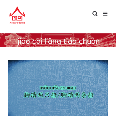
Skip
to
content
jiǎo cǎi liǎng tiáo chuán
ศัพท์จีนนอกตำรา — เหยียบเรือสองแคม