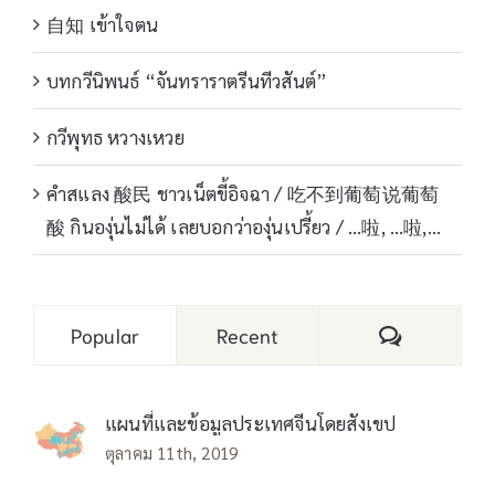
自知 เข้าใจตน
บทกวีนิพนธ์ “จันทราราตรีนทีวสันต์”
กวีพุทธ หวางเหวย
คำสแลง 酸民 ชาวเน็ตขี้อิจฉา / 吃不到葡萄说葡萄
酸 กินองุ่นไม่ได้ เลยบอกว่าองุ่นเปรี้ยว / …啦, …啦,…
Comments
Popular
Recent
แผนที่และข้อมูลประเทศจีนโดยสังเขป
ตุลาคม 11th, 2019