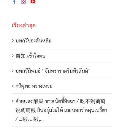
เรื่องล่าสุด
บทกวีของตันหลิม
自知 เข้าใจตน
บทกวีนิพนธ์ “จันทราราตรีนทีวสันต์”
กวีพุทธ หวางเหวย
คำสแลง 酸民 ชาวเน็ตขี้อิจฉา / 吃不到葡萄
说葡萄酸 กินองุ่นไม่ได้ เลยบอกว่าองุ่นเปรี้ยว
/ …啦, …啦,…