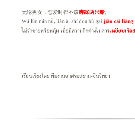
无论男女，恋爱时都不该
脚踩两只船
。
Wú lùn nán nǚ, liàn ài shí dōu bù gāi
jiǎo cǎi liǎng
ไม่ว่าชายหรือหญิง เมื่อมีความรักต่างไม่ควร
เหยียบเรื
เรียบเรียงโดย ทีมงานอาศรมสยาม-จีนวิทยา