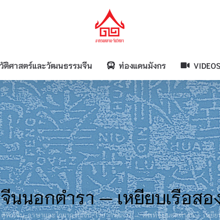
วัติศาสตร์และวัฒนธรรมจีน
ท่องแดนมังกร
VIDEO
์จีนนอกตำรา — เหยียบเรือส
ศัพท์จีน
ภาษาและไวยากรณ์จีน
ไวยากรณ์จีน
ศัพท์จีนนอกตำรา — เหยี