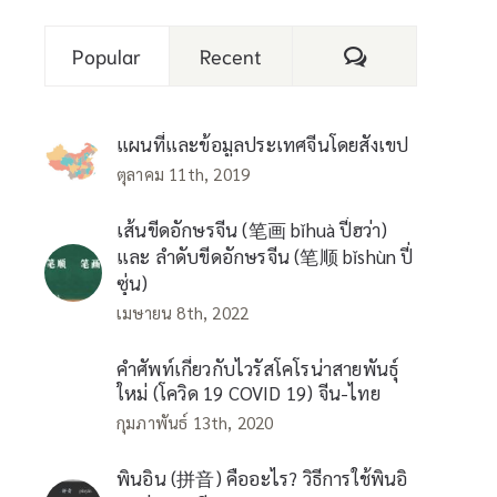
Comments
Popular
Recent
แผนที่และข้อมูลประเทศจีนโดยสังเขป
ตุลาคม 11th, 2019
เส้นขีดอักษรจีน (笔画 bǐhuà ปี่ฮว่า)
และ ลำดับขีดอักษรจีน (笔顺 bǐshùn ปี่
ซุ่น)
เมษายน 8th, 2022
คำศัพท์เกี่ยวกับไวรัสโคโรน่าสายพันธุ์
ใหม่ (โควิด 19 COVID 19) จีน-ไทย
กุมภาพันธ์ 13th, 2020
พินอิน (拼音) คืออะไร? วิธีการใช้พินอิ