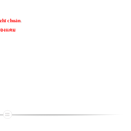
 zhī chuán
.
อสองแคม