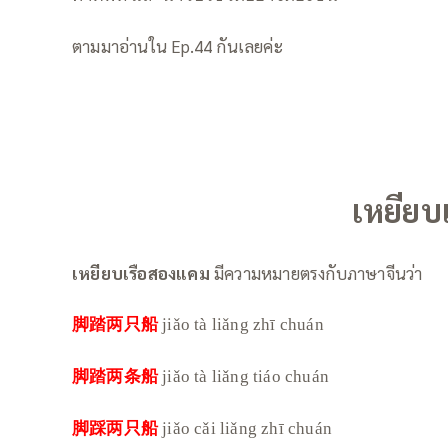
ตามมาอ่านใน Ep.44 กันเลยค่ะ
เหยียบ
เหยียบเรือสองแคม
มีความหมายตรงกับภาษาจีนว่า
脚踏两只船
jiǎo tà liǎng zhī chuán
脚踏两条船
jiǎo tà liǎng tiáo chuán
脚踩两只船
jiǎo cǎi liǎng zhī chuán