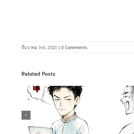
ธันวาคม 3rd, 2021
|
0 Comments
Related Posts
คำสแลง “
คำสแลง 酸民 ชาวเน็ตขี้
做活马医 ทำเ
อิจฉา / 吃不到葡萄说葡萄
ปาฏิหาร
酸 กินองุ่นไม่ได้ เลยบอกว่า
误 คนฉลาด
องุ่นเปรี้ยว / …啦, …啦,…