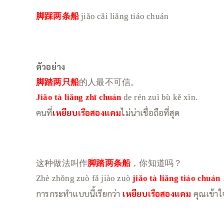
脚踩两条船
jiǎo cǎi liǎng tiáo chuán
ตัวอย่าง
脚踏两只船
的人最不可信。
Jiǎo tà liǎng zhī chuán
de rén zuì bù kě xìn.
คนที่
เหยียบเรือสองแคม
ไม่น่าเชื่อถือที่สุด
这种做法叫作
脚踏两条船
，你知道吗？
Zhè zhǒng zuò fǎ jiào zuò
jiǎo tà liǎng tiáo chuán
การกระทำแบบนี้เรียกว่า
เหยียบเรือสองแคม
คุณเข้า