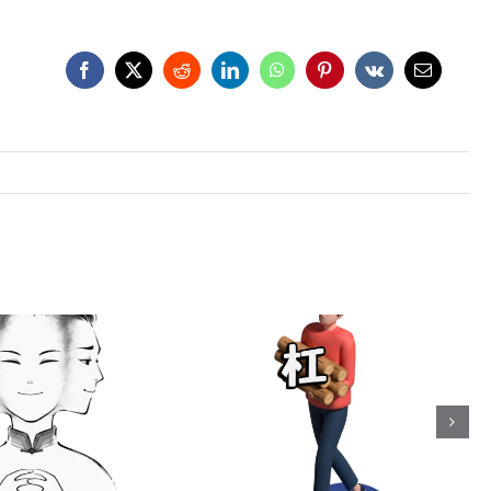
อยู่เป็น” / 死马当
คำสแลง 杠精 / 抬杠 จับผิด
ต็มที่เผื่อจะมี
เพื่อโต้คารมกัน, (หาเรื่อง)
ิย์ / 聪明反被聪明
ขัดแย้ง, ชอบขัด, ขอให้ได้
มักตกเป็นเหยื่อ
ขัด, ขวางโลก