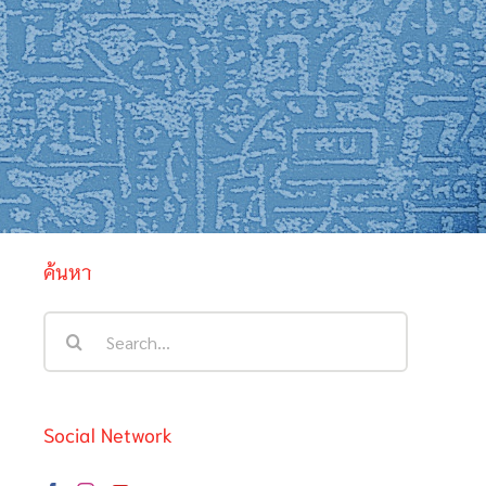
ค้นหา
Search
for:
Social Network