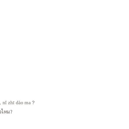
，nǐ zhī dào ma？
ใจไหม?