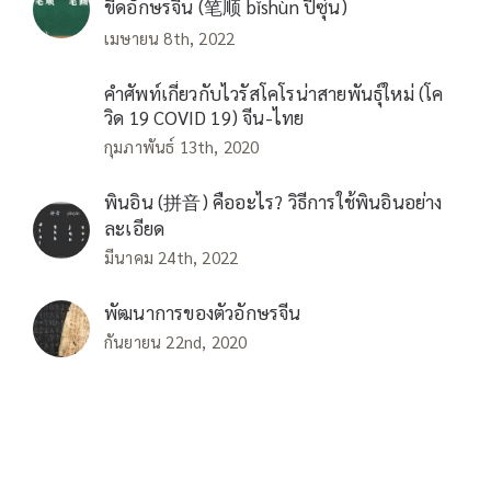
ขีดอักษรจีน (笔顺 bǐshùn ปี่ซุ่น)
เมษายน 8th, 2022
คำศัพท์เกี่ยวกับไวรัสโคโรน่าสายพันธุ์ใหม่ (โค
วิด 19 COVID 19) จีน-ไทย
กุมภาพันธ์ 13th, 2020
พินอิน (拼音) คืออะไร? วิธีการใช้พินอินอย่าง
ละเอียด
มีนาคม 24th, 2022
พัฒนาการของตัวอักษรจีน
กันยายน 22nd, 2020