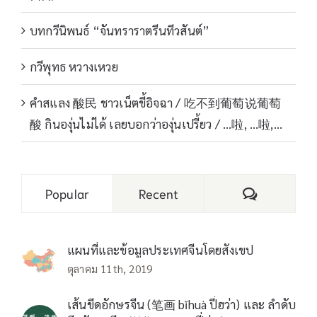
บทกวีนิพนธ์ “จันทราราตรีนทีวสันต์”
กวีพุทธ หวางเหวย
คำสแลง 酸民 ชาวเน็ตขี้อิจฉา / 吃不到葡萄说葡萄
酸 กินองุ่นไม่ได้ เลยบอกว่าองุ่นเปรี้ยว / …啦, …啦,…
Comments
Popular
Recent
แผนที่และข้อมูลประเทศจีนโดยสังเขป
ตุลาคม 11th, 2019
เส้นขีดอักษรจีน (笔画 bǐhuà ปี่ฮว่า) และ ลำดับ