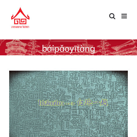
Skip
to
content
báipǎoyītàng
พูดจีนให้ได้ดั่งใจ — ไปเสียเที่ยว