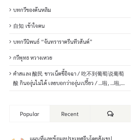
บทกวีของตันหลิม
自知 เข้าใจตน
บทกวีนิพนธ์ “จันทราราตรีนทีวสันต์”
กวีพุทธ หวางเหวย
คำสแลง 酸民 ชาวเน็ตขี้อิจฉา / 吃不到葡萄说葡萄
酸 กินองุ่นไม่ได้ เลยบอกว่าองุ่นเปรี้ยว / …啦, …啦,…
Comments
Popular
Recent
แผนที่และข้อมูลประเทศจีนโดยสังเขป