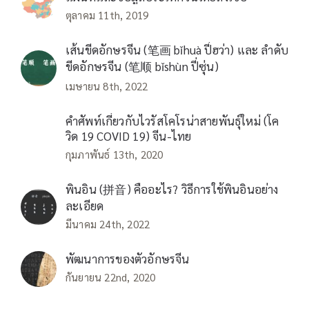
ตุลาคม 11th, 2019
เส้นขีดอักษรจีน (笔画 bǐhuà ปี่ฮว่า) และ ลำดับ
ขีดอักษรจีน (笔顺 bǐshùn ปี่ซุ่น)
เมษายน 8th, 2022
คำศัพท์เกี่ยวกับไวรัสโคโรน่าสายพันธุ์ใหม่ (โค
วิด 19 COVID 19) จีน-ไทย
กุมภาพันธ์ 13th, 2020
พินอิน (拼音) คืออะไร? วิธีการใช้พินอินอย่าง
ละเอียด
มีนาคม 24th, 2022
พัฒนาการของตัวอักษรจีน
กันยายน 22nd, 2020