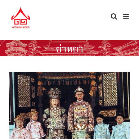
Skip
to
content
ย่าหยา
บาบ๋า ย่าหยา วัฒนธรรมลูกผสม