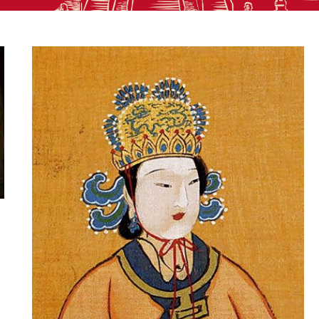
บูเช็กเทียนปลิดชีพพระธิดา ปริศนาแห่ง
ตราบาปก่อนครองอำนาจในราชบัลลังก์