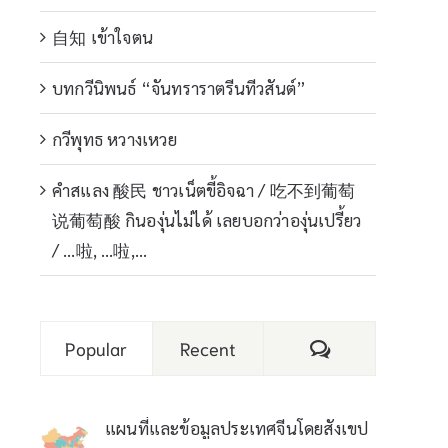
自知 เข้าใจตน
บทกวีนิพนธ์ “จันทราราตรีนทีวสันต์”
กวีพุทธ หวางเหวย
คำสแลง 酸民 ชาวเน็ตขี้อิจฉา / 吃不到葡萄
说葡萄酸 กินองุ่นไม่ได้ เลยบอกว่าองุ่นเปรี้ยว
/ …啦, …啦,…
Comments
Popular
Recent
แผนที่และข้อมูลประเทศจีนโดยสังเขป