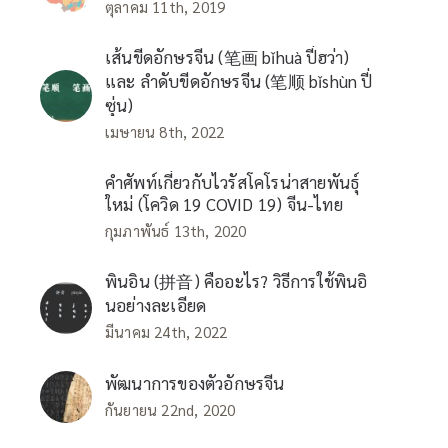
ตุลาคม 11th, 2019
เส้นขีดอักษรจีน (笔画 bǐhuà ปี่ฮว่า)
และ ลำดับขีดอักษรจีน (笔顺 bǐshùn ปี่
ซุ่น)
เมษายน 8th, 2022
คำศัพท์เกี่ยวกับไวรัสโคโรน่าสายพันธุ์
ใหม่ (โควิด 19 COVID 19) จีน-ไทย
กุมภาพันธ์ 13th, 2020
พินอิน (拼音) คืออะไร? วิธีการใช้พินอิ
นอย่างละเอียด
มีนาคม 24th, 2022
พัฒนาการของตัวอักษรจีน
กันยายน 22nd, 2020