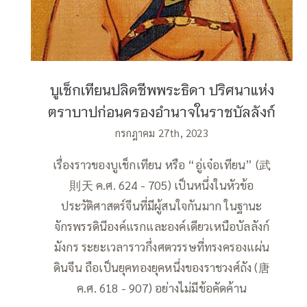
บูเช็กเทียนปลิดชีพพระธิดา ปริศนาแห่ง
ตราบาปก่อนครองอำนาจในราชบัลลังก์
กรกฎาคม 27th, 2023
เรื่องราวของบูเช็กเทียน หรือ “อู่เจ๋อเทียน” (武
則天 ค.ศ. 624 - 705) เป็นหนึ่งในหัวข้อ
ประวัติศาสตร์จีนที่มีผู้สนใจกันมาก ในฐานะ
จักรพรรดินีองค์แรกและองค์เดียวเหนือบัลลังก์
มังกร ระยะเวลาราวกึ่งศตวรรษที่ทรงครองแผ่น
ดินจีน ถือเป็นยุคทองยุคหนึ่งของราชวงศ์ถัง (唐
ค.ศ. 618 - 907) อย่างไม่มีข้อคัดค้าน