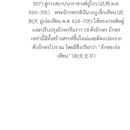
907) สู่การสถาปนาราชวงศ์อู่โจว (武周 ค.ศ.
690–705) พระจักรพรรดินีนาถบูเช็กเทียน (武
则天 อู่เจ๋อเทียน ค.ศ. 624–705) ได้ทรงประดิษฐ์
และปรับปรุงอักษรจีนราว 18 ตัวอักษร อักษร
เหล่านี้มีทั้งสร้างสรรค์ขึ้นใหม่และดัดแปลงจาก
ตัวอักษรโบราณ โดยมีชื่อเรียกว่า “อักษรเจ๋อ
เทียน” (则天文字)