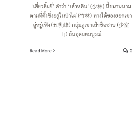
‘เสี่ยวลิ้มยี่’ คำว่า ‘เส้าหลิน’ (少林) นี้ขนานนาม
ตามที่ตั้งซึ่งอยู่ในป่าไผ่ (竹林) ทางใต้ของยอดเขา
อู๋หรู่เฟิง (五乳峰) กลุ่มภูเขาเส้าซื่อซาน (少室
山) อันอุดมสมบูรณ์
Read More
0