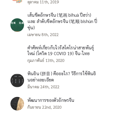
ตุลาคม 11th, 2019
เส้นขีดอักษรจีน (笔画 bǐhuà ปี่ฮว่า)
และ ลำดับขีดอักษรจีน (笔顺 bǐshùn ปี่
ซุ่น)
เมษายน 8th, 2022
คำศัพท์เกี่ยวกับไวรัสโคโรน่าสายพันธุ์
ใหม่ (โควิด 19 COVID 19) จีน-ไทย
กุมภาพันธ์ 13th, 2020
พินอิน (拼音) คืออะไร? วิธีการใช้พินอิ
นอย่างละเอียด
มีนาคม 24th, 2022
พัฒนาการของตัวอักษรจีน
กันยายน 22nd, 2020