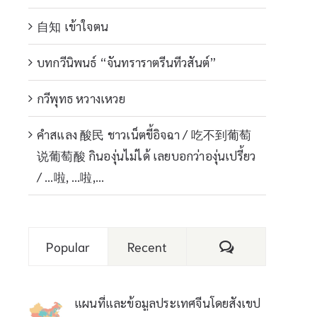
自知 เข้าใจตน
บทกวีนิพนธ์ “จันทราราตรีนทีวสันต์”
กวีพุทธ หวางเหวย
คำสแลง 酸民 ชาวเน็ตขี้อิจฉา / 吃不到葡萄
说葡萄酸 กินองุ่นไม่ได้ เลยบอกว่าองุ่นเปรี้ยว
/ …啦, …啦,…
Comments
Popular
Recent
แผนที่และข้อมูลประเทศจีนโดยสังเขป