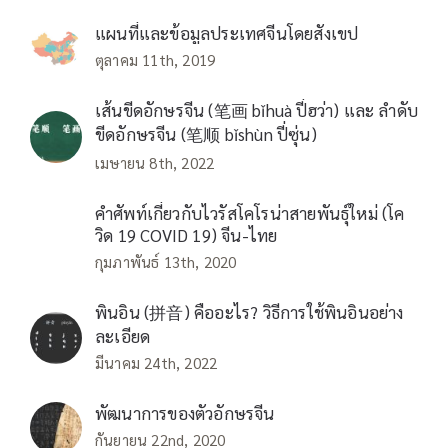
แผนที่และข้อมูลประเทศจีนโดยสังเขป
ตุลาคม 11th, 2019
เส้นขีดอักษรจีน (笔画 bǐhuà ปี่ฮว่า) และ ลำดับ
ขีดอักษรจีน (笔顺 bǐshùn ปี่ซุ่น)
เมษายน 8th, 2022
คำศัพท์เกี่ยวกับไวรัสโคโรน่าสายพันธุ์ใหม่ (โค
วิด 19 COVID 19) จีน-ไทย
กุมภาพันธ์ 13th, 2020
พินอิน (拼音) คืออะไร? วิธีการใช้พินอินอย่าง
ละเอียด
มีนาคม 24th, 2022
พัฒนาการของตัวอักษรจีน
กันยายน 22nd, 2020