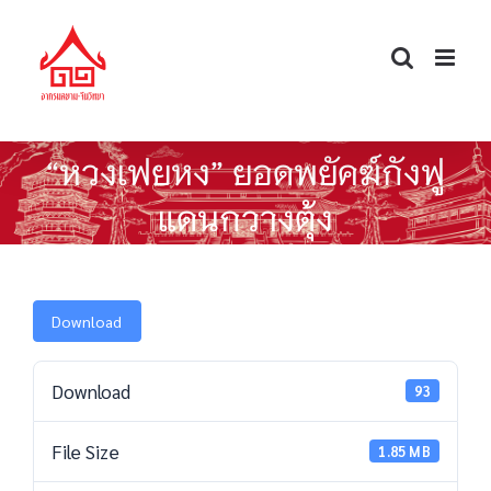
Skip
to
content
“หวงเฟยหง” ยอดพยัคฆ์กังฟู
แดนกวางตุ้ง
Download
Download
93
File Size
1.85 MB