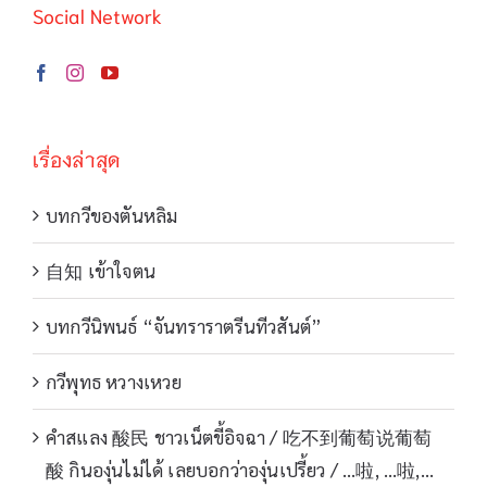
Social Network
เรื่องล่าสุด
บทกวีของตันหลิม
自知 เข้าใจตน
บทกวีนิพนธ์ “จันทราราตรีนทีวสันต์”
กวีพุทธ หวางเหวย
คำสแลง 酸民 ชาวเน็ตขี้อิจฉา / 吃不到葡萄说葡萄
酸 กินองุ่นไม่ได้ เลยบอกว่าองุ่นเปรี้ยว / …啦, …啦,…