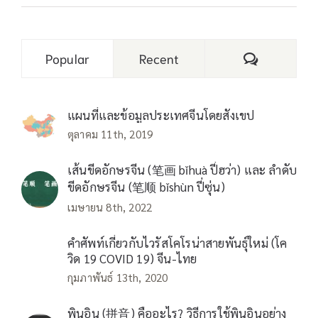
Comments
Popular
Recent
แผนที่และข้อมูลประเทศจีนโดยสังเขป
ตุลาคม 11th, 2019
เส้นขีดอักษรจีน (笔画 bǐhuà ปี่ฮว่า) และ ลำดับ
ขีดอักษรจีน (笔顺 bǐshùn ปี่ซุ่น)
เมษายน 8th, 2022
คำศัพท์เกี่ยวกับไวรัสโคโรน่าสายพันธุ์ใหม่ (โค
วิด 19 COVID 19) จีน-ไทย
กุมภาพันธ์ 13th, 2020
พินอิน (拼音) คืออะไร? วิธีการใช้พินอินอย่าง