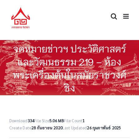
Skip
to
content
จดหมายข่าวฯ ประวัติศาสตร์
และวัฒนธรรม 219 – ห้อง
พระเครื่องต้นในสมัยราชวงศ์
ชิง
Download
334
File Size
5.06 MB
File Count
1
Create Date
28 กันยายน 2020
Last Updated
26 กุมภาพันธ์ 2025