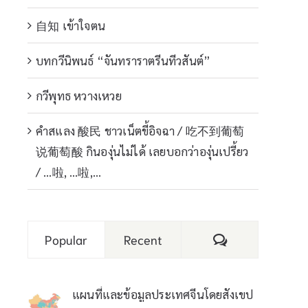
自知 เข้าใจตน
บทกวีนิพนธ์ “จันทราราตรีนทีวสันต์”
กวีพุทธ หวางเหวย
คำสแลง 酸民 ชาวเน็ตขี้อิจฉา / 吃不到葡萄
说葡萄酸 กินองุ่นไม่ได้ เลยบอกว่าองุ่นเปรี้ยว
/ …啦, …啦,…
Comments
Popular
Recent
แผนที่และข้อมูลประเทศจีนโดยสังเขป