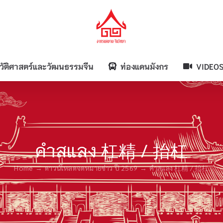
วัติศาสตร์และวัฒนธรรมจีน
ท่องแดนมังกร
VIDEO
คำสแลง 杠精 / 抬杠
Home
ดาวน์โหลดจดหมายข่าว ปี 2569
คำสแลง 杠精 / 抬杠