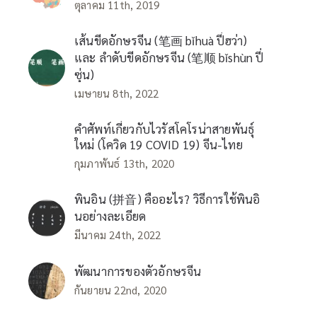
ตุลาคม 11th, 2019
เส้นขีดอักษรจีน (笔画 bǐhuà ปี่ฮว่า)
และ ลำดับขีดอักษรจีน (笔顺 bǐshùn ปี่
ซุ่น)
เมษายน 8th, 2022
คำศัพท์เกี่ยวกับไวรัสโคโรน่าสายพันธุ์
ใหม่ (โควิด 19 COVID 19) จีน-ไทย
กุมภาพันธ์ 13th, 2020
พินอิน (拼音) คืออะไร? วิธีการใช้พินอิ
นอย่างละเอียด
มีนาคม 24th, 2022
พัฒนาการของตัวอักษรจีน
กันยายน 22nd, 2020