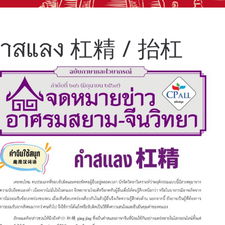
ำสแลง 杠精 / 抬杠