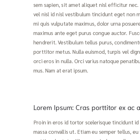
sem sapien, sit amet aliquet nisl efficitur nec
vel nisl id nisl vestibulum tincidunt eget non 
mi quis vulputate maximus, dolor urna posuere 
maximus ante eget purus congue auctor. Fusce 
hendrerit. Vestibulum tellus purus, condimentum
porttitor metus. Nulla euismod, turpis vel dig
orci eros in nulla. Orci varius natoque penatib
mus. Nam at erat ipsum.
Lorem Ipsum: Cras porttitor ex ac
Proin in eros id tortor scelerisque tincidunt i
massa convallis ut. Etiam eu semper tellus, eu