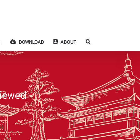
S
DOWNLOAD
ABOUT
viewed
iewed