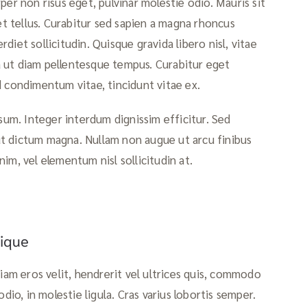
per non risus eget, pulvinar molestie odio. Mauris sit
get tellus. Curabitur sed sapien a magna rhoncus
erdiet sollicitudin. Quisque gravida libero nisl, vitae
lla ut diam pellentesque tempus. Curabitur eget
d condimentum vitae, tincidunt vitae ex.
psum. Integer interdum dignissim efficitur. Sed
t dictum magna. Nullam non augue ut arcu finibus
enim, vel elementum nisl sollicitudin at.
tique
tiam eros velit, hendrerit vel ultrices quis, commodo
dio, in molestie ligula. Cras varius lobortis semper.