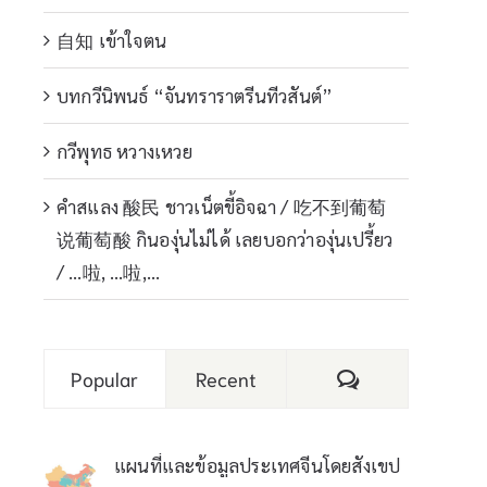
自知 เข้าใจตน
บทกวีนิพนธ์ “จันทราราตรีนทีวสันต์”
กวีพุทธ หวางเหวย
คำสแลง 酸民 ชาวเน็ตขี้อิจฉา / 吃不到葡萄
说葡萄酸 กินองุ่นไม่ได้ เลยบอกว่าองุ่นเปรี้ยว
/ …啦, …啦,…
Comments
Popular
Recent
แผนที่และข้อมูลประเทศจีนโดยสังเขป