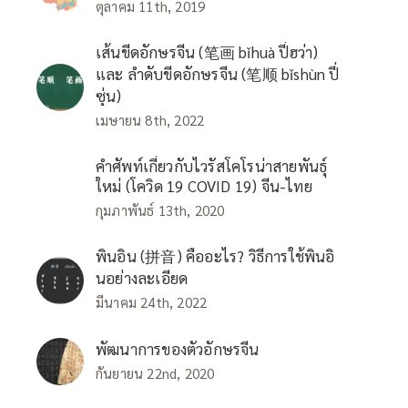
ตุลาคม 11th, 2019
เส้นขีดอักษรจีน (笔画 bǐhuà ปี่ฮว่า)
และ ลำดับขีดอักษรจีน (笔顺 bǐshùn ปี่
ซุ่น)
เมษายน 8th, 2022
คำศัพท์เกี่ยวกับไวรัสโคโรน่าสายพันธุ์
ใหม่ (โควิด 19 COVID 19) จีน-ไทย
กุมภาพันธ์ 13th, 2020
พินอิน (拼音) คืออะไร? วิธีการใช้พินอิ
นอย่างละเอียด
มีนาคม 24th, 2022
พัฒนาการของตัวอักษรจีน
กันยายน 22nd, 2020