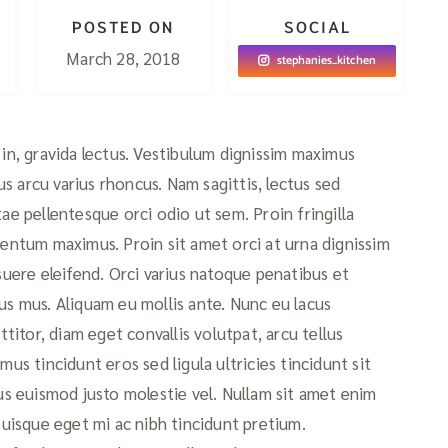
POSTED ON
SOCIAL
March 28, 2018
stephanies_kitchen
s in, gravida lectus. Vestibulum dignissim maximus
s arcu varius rhoncus. Nam sagittis, lectus sed
ae pellentesque orci odio ut sem. Proin fringilla
mentum maximus. Proin sit amet orci at urna dignissim
osuere eleifend. Orci varius natoque penatibus et
us mus. Aliquam eu mollis ante. Nunc eu lacus
itor, diam eget convallis volutpat, arcu tellus
vamus tincidunt eros sed ligula ultricies tincidunt sit
bus euismod justo molestie vel. Nullam sit amet enim
 Quisque eget mi ac nibh tincidunt pretium.