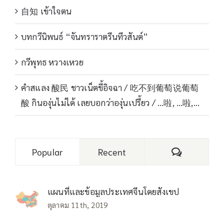
自知 เข้าใจตน
บทกวีนิพนธ์ “จันทราราตรีนทีวสันต์”
กวีพุทธ หวางเหวย
คำสแลง 酸民 ชาวเน็ตขี้อิจฉา / 吃不到葡萄说葡萄
酸 กินองุ่นไม่ได้ เลยบอกว่าองุ่นเปรี้ยว / …啦, …啦,…
Comments
Popular
Recent
แผนที่และข้อมูลประเทศจีนโดยสังเขป
ตุลาคม 11th, 2019