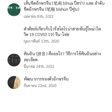
เส้นขีดอักษรจีน (笔画 bǐhuà ปี่ฮว่า) และ ลำดับ
ขีดอักษรจีน (笔顺 bǐshùn ปี่ซุ่น)
เมษายน 8th, 2022
คำศัพท์เกี่ยวกับไวรัสโคโรน่าสายพันธุ์ใหม่ (โค
วิด 19 COVID 19) จีน-ไทย
กุมภาพันธ์ 13th, 2020
พินอิน (拼音) คืออะไร? วิธีการใช้พินอินอย่าง
ละเอียด
มีนาคม 24th, 2022
พัฒนาการของตัวอักษรจีน
กันยายน 22nd, 2020