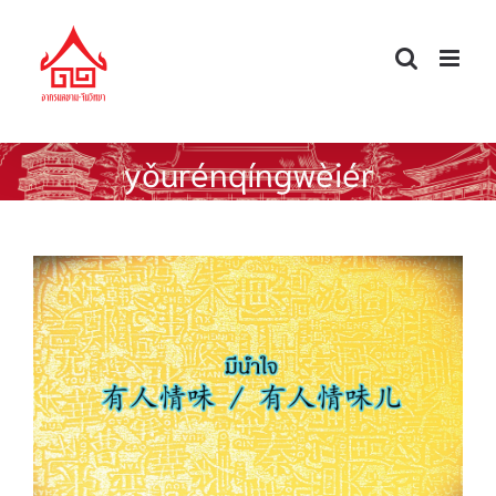
Skip
to
content
yǒurénqíngwèiér
ศัพท์จีนนอกตำรา — มีน้ำใจ