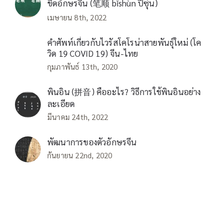
ขีดอักษรจีน (笔顺 bǐshùn ปี่ซุ่น)
เมษายน 8th, 2022
คำศัพท์เกี่ยวกับไวรัสโคโรน่าสายพันธุ์ใหม่ (โค
วิด 19 COVID 19) จีน-ไทย
กุมภาพันธ์ 13th, 2020
พินอิน (拼音) คืออะไร? วิธีการใช้พินอินอย่าง
ละเอียด
มีนาคม 24th, 2022
พัฒนาการของตัวอักษรจีน
กันยายน 22nd, 2020