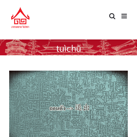
Skip
to
content
tuìchū
พูดจีนให้ได้ดั่งใจ — ถอนตัว