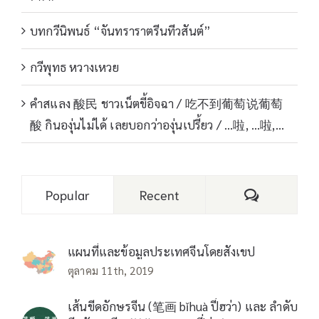
บทกวีนิพนธ์ “จันทราราตรีนทีวสันต์”
กวีพุทธ หวางเหวย
คำสแลง 酸民 ชาวเน็ตขี้อิจฉา / 吃不到葡萄说葡萄
酸 กินองุ่นไม่ได้ เลยบอกว่าองุ่นเปรี้ยว / …啦, …啦,…
Comments
Popular
Recent
แผนที่และข้อมูลประเทศจีนโดยสังเขป
ตุลาคม 11th, 2019
เส้นขีดอักษรจีน (笔画 bǐhuà ปี่ฮว่า) และ ลำดับ