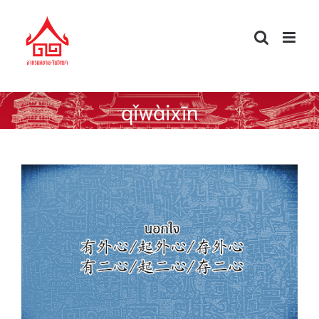
Skip
to
content
qǐwàixīn
ศัพท์จีนนอกตำรา — นอกใจ