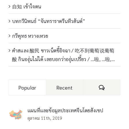
自知 เข้าใจตน
บทกวีนิพนธ์ “จันทราราตรีนทีวสันต์”
กวีพุทธ หวางเหวย
คำสแลง 酸民 ชาวเน็ตขี้อิจฉา / 吃不到葡萄说葡萄
酸 กินองุ่นไม่ได้ เลยบอกว่าองุ่นเปรี้ยว / …啦, …啦,…
Comments
Popular
Recent
แผนที่และข้อมูลประเทศจีนโดยสังเขป
ตุลาคม 11th, 2019