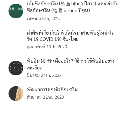
เส้นขีดอักษรจีน (笔画 bǐhuà ปี่ฮว่า) และ ลำดับ
ขีดอักษรจีน (笔顺 bǐshùn ปี่ซุ่น)
เมษายน 8th, 2022
คำศัพท์เกี่ยวกับไวรัสโคโรน่าสายพันธุ์ใหม่ (โค
วิด 19 COVID 19) จีน-ไทย
กุมภาพันธ์ 13th, 2020
พินอิน (拼音) คืออะไร? วิธีการใช้พินอินอย่าง
ละเอียด
มีนาคม 24th, 2022
พัฒนาการของตัวอักษรจีน
กันยายน 22nd, 2020