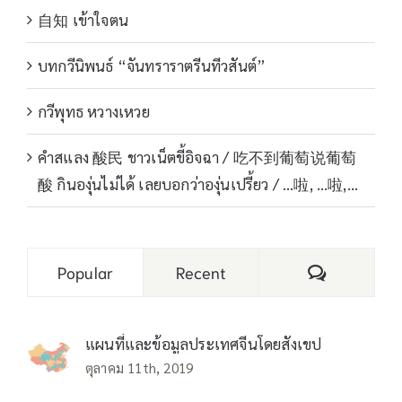
自知 เข้าใจตน
บทกวีนิพนธ์ “จันทราราตรีนทีวสันต์”
กวีพุทธ หวางเหวย
คำสแลง 酸民 ชาวเน็ตขี้อิจฉา / 吃不到葡萄说葡萄
酸 กินองุ่นไม่ได้ เลยบอกว่าองุ่นเปรี้ยว / …啦, …啦,…
Comments
Popular
Recent
แผนที่และข้อมูลประเทศจีนโดยสังเขป
ตุลาคม 11th, 2019