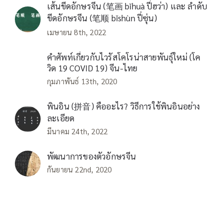
เส้นขีดอักษรจีน (笔画 bǐhuà ปี่ฮว่า) และ ลำดับ
ขีดอักษรจีน (笔顺 bǐshùn ปี่ซุ่น)
เมษายน 8th, 2022
คำศัพท์เกี่ยวกับไวรัสโคโรน่าสายพันธุ์ใหม่ (โค
วิด 19 COVID 19) จีน-ไทย
กุมภาพันธ์ 13th, 2020
พินอิน (拼音) คืออะไร? วิธีการใช้พินอินอย่าง
ละเอียด
มีนาคม 24th, 2022
พัฒนาการของตัวอักษรจีน
กันยายน 22nd, 2020