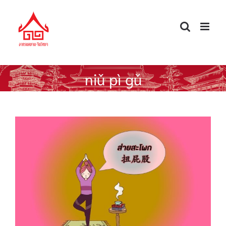
Skip
to
content
niǔ pì gǔ
คำกริยาน่ารู้ ส่ายสะโพก