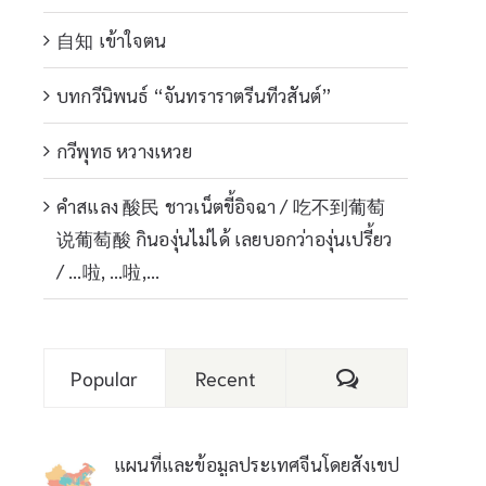
自知 เข้าใจตน
บทกวีนิพนธ์ “จันทราราตรีนทีวสันต์”
กวีพุทธ หวางเหวย
คำสแลง 酸民 ชาวเน็ตขี้อิจฉา / 吃不到葡萄
说葡萄酸 กินองุ่นไม่ได้ เลยบอกว่าองุ่นเปรี้ยว
/ …啦, …啦,…
Comments
Popular
Recent
แผนที่และข้อมูลประเทศจีนโดยสังเขป