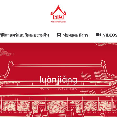
วัติศาสตร์และวัฒนธรรมจีน
ท่องแดนมังกร
VIDEO
luànjiǎng
Home
Tag:
luànjiǎng