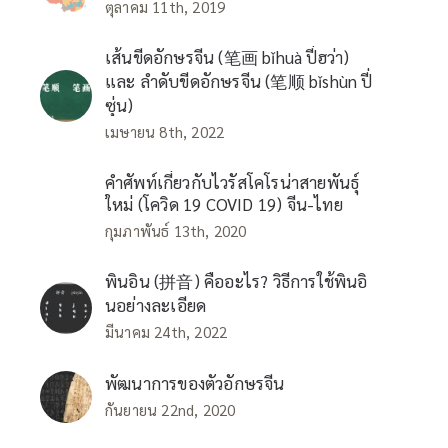
ตุลาคม 11th, 2019
เส้นขีดอักษรจีน (笔画 bǐhuà ปี่ฮว่า)
และ ลำดับขีดอักษรจีน (笔顺 bǐshùn ปี่
ซุ่น)
เมษายน 8th, 2022
คำศัพท์เกี่ยวกับไวรัสโคโรน่าสายพันธุ์
ใหม่ (โควิด 19 COVID 19) จีน-ไทย
กุมภาพันธ์ 13th, 2020
พินอิน (拼音) คืออะไร? วิธีการใช้พินอิ
นอย่างละเอียด
มีนาคม 24th, 2022
พัฒนาการของตัวอักษรจีน
กันยายน 22nd, 2020