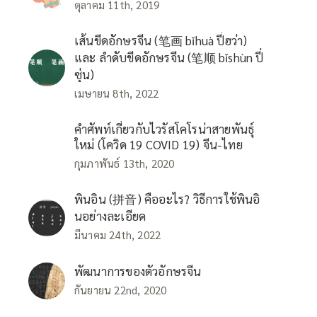
ตุลาคม 11th, 2019
เส้นขีดอักษรจีน (笔画 bǐhuà ปี่ฮว่า)
และ ลำดับขีดอักษรจีน (笔顺 bǐshùn ปี่
ซุ่น)
เมษายน 8th, 2022
คำศัพท์เกี่ยวกับไวรัสโคโรน่าสายพันธุ์
ใหม่ (โควิด 19 COVID 19) จีน-ไทย
กุมภาพันธ์ 13th, 2020
พินอิน (拼音) คืออะไร? วิธีการใช้พินอิ
นอย่างละเอียด
มีนาคม 24th, 2022
พัฒนาการของตัวอักษรจีน
กันยายน 22nd, 2020