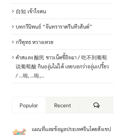
自知 เข้าใจตน
บทกวีนิพนธ์ “จันทราราตรีนทีวสันต์”
กวีพุทธ หวางเหวย
คำสแลง 酸民 ชาวเน็ตขี้อิจฉา / 吃不到葡萄
说葡萄酸 กินองุ่นไม่ได้ เลยบอกว่าองุ่นเปรี้ยว
/ …啦, …啦,…
Comments
Popular
Recent
แผนที่และข้อมูลประเทศจีนโดยสังเขป