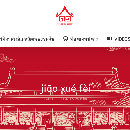
วัติศาสตร์และวัฒนธรรมจีน
ท่องแดนมังกร
VIDEO
jiāo xué fèi
Home
Tag:
jiāo xué fèi