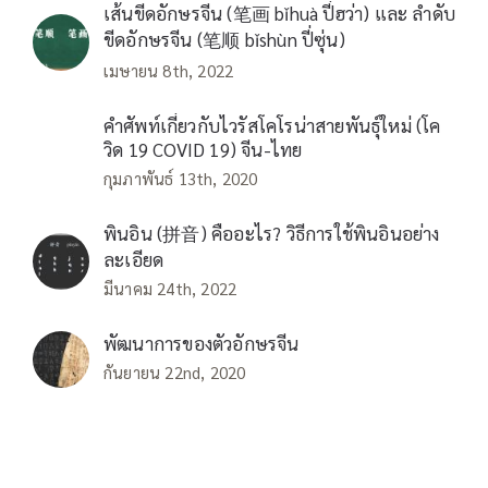
เส้นขีดอักษรจีน (笔画 bǐhuà ปี่ฮว่า) และ ลำดับ
ขีดอักษรจีน (笔顺 bǐshùn ปี่ซุ่น)
เมษายน 8th, 2022
คำศัพท์เกี่ยวกับไวรัสโคโรน่าสายพันธุ์ใหม่ (โค
วิด 19 COVID 19) จีน-ไทย
กุมภาพันธ์ 13th, 2020
พินอิน (拼音) คืออะไร? วิธีการใช้พินอินอย่าง
ละเอียด
มีนาคม 24th, 2022
พัฒนาการของตัวอักษรจีน
กันยายน 22nd, 2020