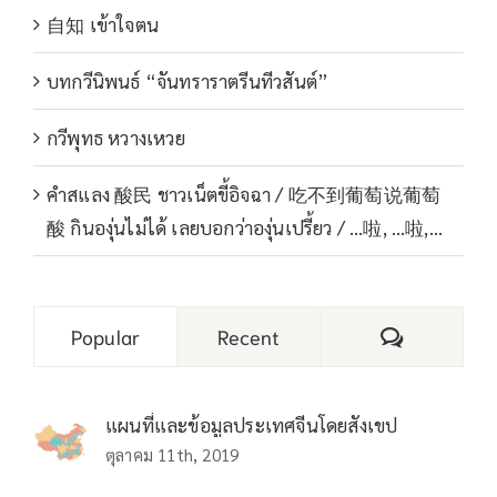
自知 เข้าใจตน
บทกวีนิพนธ์ “จันทราราตรีนทีวสันต์”
กวีพุทธ หวางเหวย
คำสแลง 酸民 ชาวเน็ตขี้อิจฉา / 吃不到葡萄说葡萄
酸 กินองุ่นไม่ได้ เลยบอกว่าองุ่นเปรี้ยว / …啦, …啦,…
Comments
Popular
Recent
แผนที่และข้อมูลประเทศจีนโดยสังเขป
ตุลาคม 11th, 2019