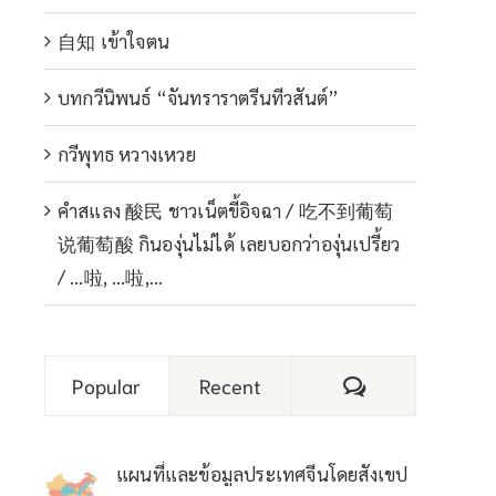
自知 เข้าใจตน
บทกวีนิพนธ์ “จันทราราตรีนทีวสันต์”
กวีพุทธ หวางเหวย
คำสแลง 酸民 ชาวเน็ตขี้อิจฉา / 吃不到葡萄
说葡萄酸 กินองุ่นไม่ได้ เลยบอกว่าองุ่นเปรี้ยว
/ …啦, …啦,…
Comments
Popular
Recent
แผนที่และข้อมูลประเทศจีนโดยสังเขป