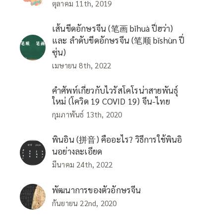
ตุลาคม 11th, 2019
เส้นขีดอักษรจีน (笔画 bǐhuà ปี่ฮว่า)
และ ลำดับขีดอักษรจีน (笔顺 bǐshùn ปี่
ซุ่น)
เมษายน 8th, 2022
คำศัพท์เกี่ยวกับไวรัสโคโรน่าสายพันธุ์
ใหม่ (โควิด 19 COVID 19) จีน-ไทย
กุมภาพันธ์ 13th, 2020
พินอิน (拼音) คืออะไร? วิธีการใช้พินอิ
นอย่างละเอียด
มีนาคม 24th, 2022
พัฒนาการของตัวอักษรจีน
กันยายน 22nd, 2020