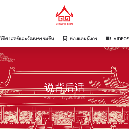
วัติศาสตร์และวัฒนธรรมจีน
ท่องแดนมังกร
VIDEO
说背后话
Home
Tag:
说背后话