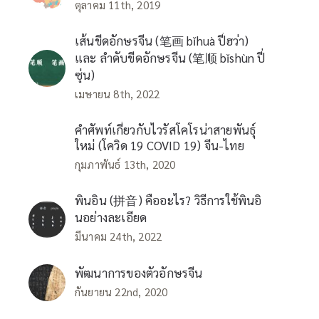
ตุลาคม 11th, 2019
เส้นขีดอักษรจีน (笔画 bǐhuà ปี่ฮว่า)
และ ลำดับขีดอักษรจีน (笔顺 bǐshùn ปี่
ซุ่น)
เมษายน 8th, 2022
คำศัพท์เกี่ยวกับไวรัสโคโรน่าสายพันธุ์
ใหม่ (โควิด 19 COVID 19) จีน-ไทย
กุมภาพันธ์ 13th, 2020
พินอิน (拼音) คืออะไร? วิธีการใช้พินอิ
นอย่างละเอียด
มีนาคม 24th, 2022
พัฒนาการของตัวอักษรจีน
กันยายน 22nd, 2020