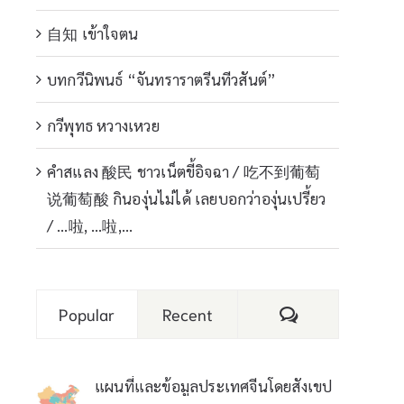
自知 เข้าใจตน
บทกวีนิพนธ์ “จันทราราตรีนทีวสันต์”
กวีพุทธ หวางเหวย
คำสแลง 酸民 ชาวเน็ตขี้อิจฉา / 吃不到葡萄
说葡萄酸 กินองุ่นไม่ได้ เลยบอกว่าองุ่นเปรี้ยว
/ …啦, …啦,…
Comments
Popular
Recent
แผนที่และข้อมูลประเทศจีนโดยสังเขป