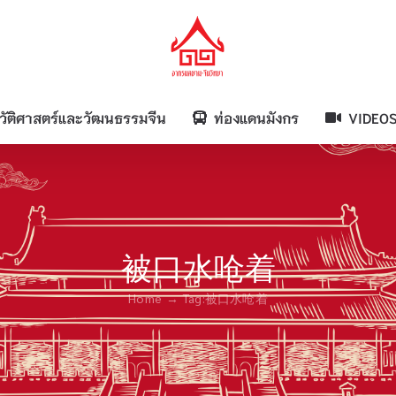
วัติศาสตร์และวัฒนธรรมจีน
ท่องแดนมังกร
VIDEO
被口水呛着
Home
Tag:
被口水呛着