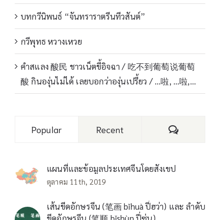
บทกวีนิพนธ์ “จันทราราตรีนทีวสันต์”
กวีพุทธ หวางเหวย
คำสแลง 酸民 ชาวเน็ตขี้อิจฉา / 吃不到葡萄说葡萄
酸 กินองุ่นไม่ได้ เลยบอกว่าองุ่นเปรี้ยว / …啦, …啦,…
Comments
Popular
Recent
แผนที่และข้อมูลประเทศจีนโดยสังเขป
ตุลาคม 11th, 2019
เส้นขีดอักษรจีน (笔画 bǐhuà ปี่ฮว่า) และ ลำดับ
ขีดอักษรจีน (笔顺 bǐshùn ปี่ซุ่น)