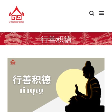
Skip
to
content
行善积德
คำกริยาน่ารู้ ทำบุญ