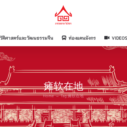
วัติศาสตร์และวัฒนธรรมจีน
ท่องแดนมังกร
VIDEO
瘫软在地
Home
Tag:
瘫软在地