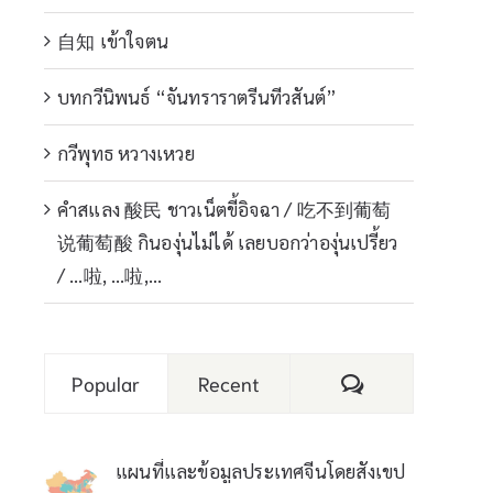
自知 เข้าใจตน
บทกวีนิพนธ์ “จันทราราตรีนทีวสันต์”
กวีพุทธ หวางเหวย
คำสแลง 酸民 ชาวเน็ตขี้อิจฉา / 吃不到葡萄
说葡萄酸 กินองุ่นไม่ได้ เลยบอกว่าองุ่นเปรี้ยว
/ …啦, …啦,…
Comments
Popular
Recent
แผนที่และข้อมูลประเทศจีนโดยสังเขป