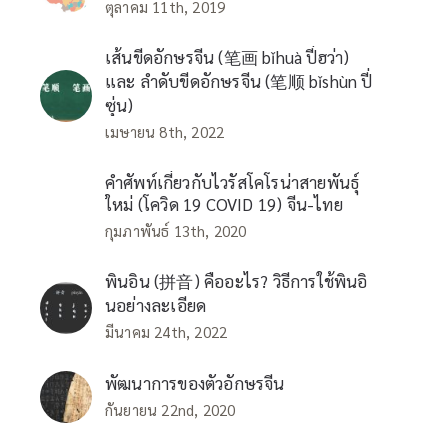
ตุลาคม 11th, 2019
เส้นขีดอักษรจีน (笔画 bǐhuà ปี่ฮว่า)
และ ลำดับขีดอักษรจีน (笔顺 bǐshùn ปี่
ซุ่น)
เมษายน 8th, 2022
คำศัพท์เกี่ยวกับไวรัสโคโรน่าสายพันธุ์
ใหม่ (โควิด 19 COVID 19) จีน-ไทย
กุมภาพันธ์ 13th, 2020
พินอิน (拼音) คืออะไร? วิธีการใช้พินอิ
นอย่างละเอียด
มีนาคม 24th, 2022
พัฒนาการของตัวอักษรจีน
กันยายน 22nd, 2020