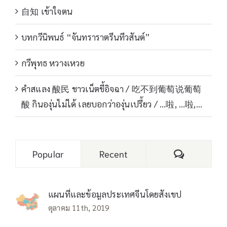
自知 เข้าใจตน
บทกวีนิพนธ์ “จันทราราตรีนทีวสันต์”
กวีพุทธ หวางเหวย
คำสแลง 酸民 ชาวเน็ตขี้อิจฉา / 吃不到葡萄说葡萄
酸 กินองุ่นไม่ได้ เลยบอกว่าองุ่นเปรี้ยว / …啦, …啦,…
Comments
Popular
Recent
แผนที่และข้อมูลประเทศจีนโดยสังเขป
ตุลาคม 11th, 2019