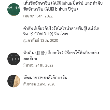
เส้นขีดอักษรจีน (笔画 bǐhuà ปี่ฮว่า) และ ลำดับ
ขีดอักษรจีน (笔顺 bǐshùn ปี่ซุ่น)
เมษายน 8th, 2022
คำศัพท์เกี่ยวกับไวรัสโคโรน่าสายพันธุ์ใหม่ (โค
วิด 19 COVID 19) จีน-ไทย
กุมภาพันธ์ 13th, 2020
พินอิน (拼音) คืออะไร? วิธีการใช้พินอินอย่าง
ละเอียด
มีนาคม 24th, 2022
พัฒนาการของตัวอักษรจีน
กันยายน 22nd, 2020