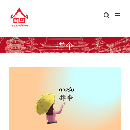
Skip
to
content
撑伞
คำกริยาน่ารู้ กางร่ม