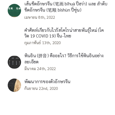
เส้นขีดอักษรจีน (笔画 bǐhuà ปี่ฮว่า) และ ลำดับ
ขีดอักษรจีน (笔顺 bǐshùn ปี่ซุ่น)
เมษายน 8th, 2022
คำศัพท์เกี่ยวกับไวรัสโคโรน่าสายพันธุ์ใหม่ (โค
วิด 19 COVID 19) จีน-ไทย
กุมภาพันธ์ 13th, 2020
พินอิน (拼音) คืออะไร? วิธีการใช้พินอินอย่าง
ละเอียด
มีนาคม 24th, 2022
พัฒนาการของตัวอักษรจีน
กันยายน 22nd, 2020