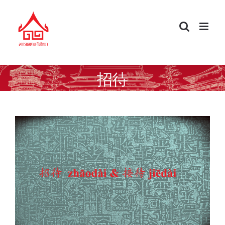
Skip
to
content
招待
ภาษาจีนที่คนไทยใช้สับสน 招待 zhāodài &
接待 jiēdài