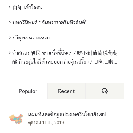
自知 เข้าใจตน
บทกวีนิพนธ์ “จันทราราตรีนทีวสันต์”
กวีพุทธ หวางเหวย
คำสแลง 酸民 ชาวเน็ตขี้อิจฉา / 吃不到葡萄说葡萄
酸 กินองุ่นไม่ได้ เลยบอกว่าองุ่นเปรี้ยว / …啦, …啦,…
Comments
Popular
Recent
แผนที่และข้อมูลประเทศจีนโดยสังเขป
ตุลาคม 11th, 2019