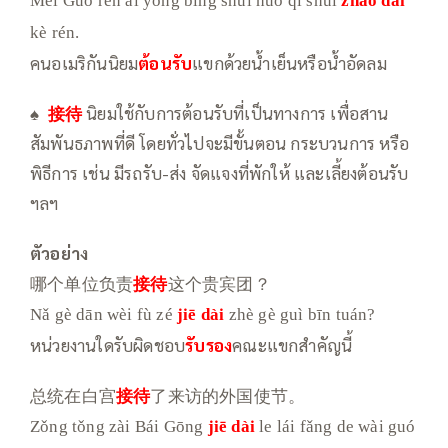
Měi Guó rén ài yòng bīng shuǐ huò qì shuǐ
zhāo dài
kè rén.
คนอเมริกันนิยม
ต้อนรับ
แขกด้วยน้ำเย็นหรือน้ำอัดลม
♠
接待
นิยมใช้กับการต้อนรับที่เป็นทางการ เพื่อสาน
สัมพันธภาพที่ดี โดยทั่วไปจะมีขั้นตอน กระบวนการ หรือ
พิธีการ เช่น มีรถรับ-ส่ง จัดแจงที่พักให้ และเลี้ยงต้อนรับ
ฯลฯ
ตัวอย่าง
哪个单位负责
接待
这个贵宾团？
Nǎ gè dān wèi fù zé
jiē dài
zhè gè guì bīn tuán?
หน่วยงานใดรับผิดชอบ
รับรอง
คณะแขกสำคัญนี้
总统在白宫
接待
了来访的外国使节。
Zǒng tǒng zài Bái Gōng
jiē dài
le lái fǎng de wài guó