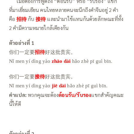
—–
เมื่อต้องการพูดถึง “ต้อนรับ” หรือ “รับรอง” แขก
ที่มาเยี่ยมเยียน คนไทยหลายคนจะนึกถึงคำจีนอยู่ 2 คำ
คือ
招待
กับ
接待
และนำมาใช้แทนกันด้วยลักษณะที่ทั้ง
2 คำมีความหมายใกล้เคียงกัน
ตัวอย่างที่ 1
你们一定要
招待
好这批贵宾。
Nǐ men yí dìng yào
zhāo dài
hǎo zhè pī guì bīn.
你们一定要
接待
好这批贵宾。
Nǐ men yí dìng yào
jiē dài
hǎo zhè pī guì bīn.
คำแปล
:
พวกคุณจะต้อง
ต้อนรับ/รับรอง
แขกสำคัญคณะ
นี้ให้ดี
ตัวอย่างที่ 2