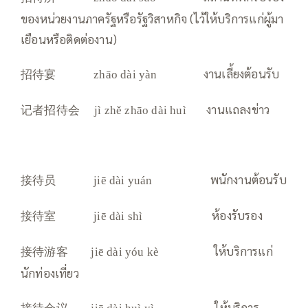
ของหน่วยงานภาครัฐหรือรัฐวิสาหกิจ (ไว้ให้บริการแก่ผู้มา
เยือนหรือติดต่องาน)
招待宴
งานเลี้ยงต้อนรับ
zhāo dài yàn
记者招待会
งานแถลงข่าว
jì zhě zhāo dài huì
接待员
พนักงานต้อนรับ
jiē dài yuán
接待室
ห้องรับรอง
jiē dài shì
接待游客
ให้บริการแก่
jiē dài yóu kè
นักท่องเที่ยว
接待会议
ให้บริการ