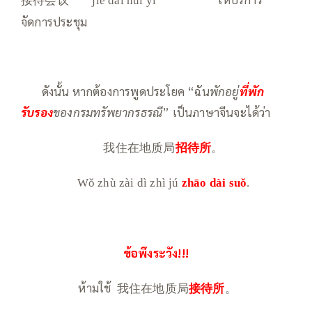
jiē dài huì yì
จัดการประชุม
—–
ดังนั้น หากต้องการพูดประโยค “ฉัน
พักอยู่
ที่พัก
รับรอง
ของกรมทรัพยากรธรณี
” เป็นภาษาจีนจะได้ว่า
我住在地质局
招待所
。
Wǒ zhù zài dì zhì jú
zhāo
dài suǒ
.
ข้อพึงระวัง!!!
ห้ามใช้ 我住在地质局
接待所
。