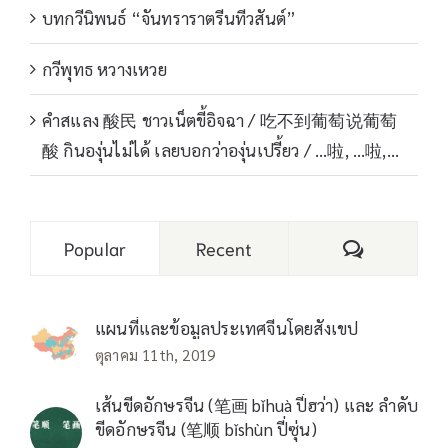
บทกวีนิพนธ์ “จันทราราตรีนทีวสันต์”
กวีพุทธ หวางเหวย
คำสแลง 酸民 ชาวเน็ตขี้อิจฉา / 吃不到葡萄说葡萄
酸 กินองุ่นไม่ได้ เลยบอกว่าองุ่นเปรี้ยว / …啦, …啦,…
Comments
Popular
Recent
แผนที่และข้อมูลประเทศจีนโดยสังเขป
ตุลาคม 11th, 2019
เส้นขีดอักษรจีน (笔画 bǐhuà ปี่ฮว่า) และ ลำดับ
ขีดอักษรจีน (笔顺 bǐshùn ปี่ซุ่น)