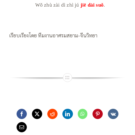
Wǒ zhù zài dì zhì jú
jiē dài suǒ
.
เรียบเรียงโดย ทีมงานอาศรมสยาม-จีนวิทยา