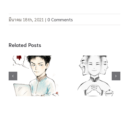
มีนาคม 18th, 2021
|
0 Comments
Related Posts
คำสแลง “อยู่เป็น”
คำสแลง 酸民 ชาว
/ 死马当做活马医
เน็ตขี้อิจฉา / 吃不
ทำเต็มที่เผื่อจะมี
到葡萄说葡萄酸
ปาฏิหาริย์ / 聪明
กินองุ่นไม่ได้ เลย
反被聪明误 คน
บอกว่าองุ่นเปรี้ยว
ฉลาดมักตกเป็น
/ …啦, …啦,…
เหยื่อความฉลาด
ของตนเอง