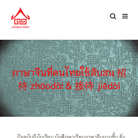
Skip
to
content
ภาษาจีนที่คนไทยใช้สับสน 招
待 zhāodài & 接待 jiēdài
—–
ปัจจุบันมีนักเรียน นักศึกษาเรียนภาษาจีนมากขึ้น ยิ่ง