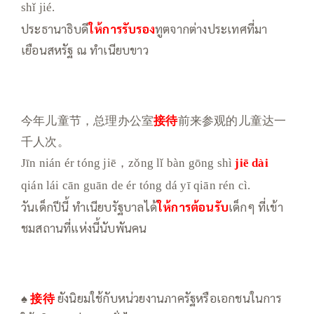
shǐ jié.
ประธานาธิบดี
ให้การรับรอง
ทูตจากต่างประเทศที่มา
เยือนสหรัฐ ณ ทำเนียบขาว
今年儿童节，总理办公室
接待
前来参观的儿童达一
千人次。
Jīn nián ér tóng jiē，zǒng lǐ bàn gōng shì
jiē dài
qián lái cān guān de ér tóng dá yī qiān rén cì.
วันเด็กปีนี้ ทำเนียบรัฐบาลได้
ให้การต้อนรับ
เด็กๆ ที่เข้า
ชมสถานที่แห่งนี้นับพันคน
♠
接待
ยังนิยมใช้กับหน่วยงานภาครัฐหรือเอกชนในการ