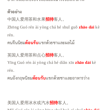
ตัวอย่าง
中国人爱用茶和水果
招待
客人。
Zhōng Guó rén ài yòng chá hé shuǐ guǒ
zhāo dài
kè
rén.
คนจีนนิยม
ต้อนรับ
แขกด้วยชาและผลไม้
英国人爱用茶和点心
招待
客人。
Yīng Guó rén ài yòng chá hé diǎn xīn
zhāo dài
kè
rén.
คนอังกฤษนิยม
ต้อนรับ
แขกด้วยชาและอาหารว่าง
美国人爱用冰水或汽水
招待
客人。