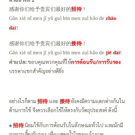
感谢你们给予贵宾们最好的
招待
！
Gǎn xiè nǐ men jǐ yǔ guì bīn men zuì hǎo de
zhāo
dài
!
感谢你们给予贵宾们最好的
接待
！
Gǎn xiè nǐ men jǐ yǔ guì bīn men zuì hǎo de
jiē dài
!
คำแปล
:
ขอบคุณพวกคุณที่ให้
การต้อนรับ/การรับรอง
บรรดาแขกสำคัญอย่างดียิ่ง
อย่างไรก็ตาม
招待
และ
接待
ยังคงมีความแตกต่างกันใน
ด้านการใช้ จึงควรเลือกใช้ให้ตรงกับวัตถุประสงค์ ดังนี้
♠
招待
นิยมใช้กับการต้อนรับในลักษณะทั่วไป และมักมี
อาหารเลี้ยงรับรอง เพื่อแสดงน้ำใจของเจ้าภาพ