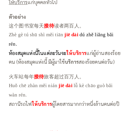
ให้บริการ
แก่บุคคลทั่วไป
ตัวอย่าง
这个图书室每天
接待
读者两百人。
Zhè gè tú shū shì měi tiān
jiē
dài
dú zhě liǎng bǎi
rén.
ห้องสมุดแห่งนี้ในแต่ละวันจะ
ให้บริการ
แก่ผู้อ่านสองร้อย
คน (ห้องสมุดแห่งนี้ มีผู้มาใช้
บริการ
สองร้อยคนต่อวัน)
火车站每年
接待
旅客超过百万人。
Huǒ chē zhàn měi nián
jiē dài
lǚ kè chāo guò bǎi
wàn rén.
สถานีรถไฟ
ให้บริการ
ผู้โดยสารมากกว่าหนึ่งล้านคนต่อปี