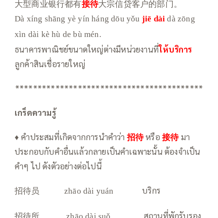
大型商业银行都有
接待
大宗信贷客户的部门。
Dà xíng shāng yè yín háng dōu yǒu
jiē dài
dà zōng
xìn dài kè hù de bù mén.
ธนาคารพาณิชย์ขนาดใหญ่ต่างมีหน่วยงานที่
ให้บริการ
ลูกค้าสินเชื่อรายใหญ่
******************************************
เกร็ดความรู้
♦ คำประสมที่เกิดจากการนำคำว่า
招待
หรือ
接待
มา
ประกอบกับคำอื่นแล้วกลายเป็นคำเฉพาะนั้น ต้องจำเป็น
คำๆ ไป ดังตัวอย่างต่อไปนี้
招待员
บริกร
zhāo dài yuán
招待所
สถานที่พักรับรอง
zhāo dài suǒ