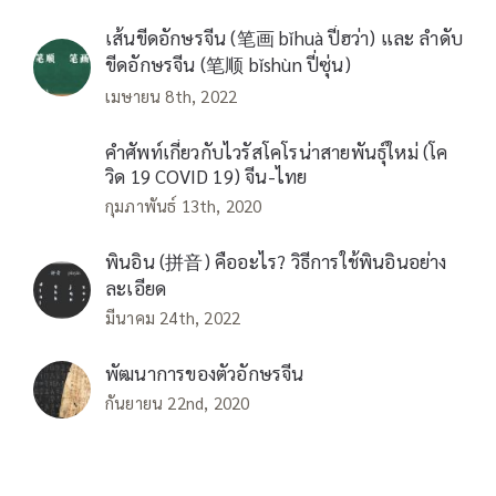
เส้นขีดอักษรจีน (笔画 bǐhuà ปี่ฮว่า) และ ลำดับ
ขีดอักษรจีน (笔顺 bǐshùn ปี่ซุ่น)
เมษายน 8th, 2022
คำศัพท์เกี่ยวกับไวรัสโคโรน่าสายพันธุ์ใหม่ (โค
วิด 19 COVID 19) จีน-ไทย
กุมภาพันธ์ 13th, 2020
พินอิน (拼音) คืออะไร? วิธีการใช้พินอินอย่าง
ละเอียด
มีนาคม 24th, 2022
พัฒนาการของตัวอักษรจีน
กันยายน 22nd, 2020