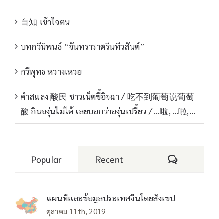
自知 เข้าใจตน
บทกวีนิพนธ์ “จันทราราตรีนทีวสันต์”
กวีพุทธ หวางเหวย
คำสแลง 酸民 ชาวเน็ตขี้อิจฉา / 吃不到葡萄说葡萄
酸 กินองุ่นไม่ได้ เลยบอกว่าองุ่นเปรี้ยว / …啦, …啦,…
Comments
Popular
Recent
แผนที่และข้อมูลประเทศจีนโดยสังเขป
ตุลาคม 11th, 2019