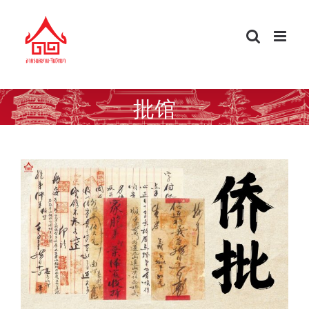
Skip
to
content
批馆
โพยก๊วน : มรดกทางวัฒนธรรมที่หลงเหลือ
ในความทรงจำ