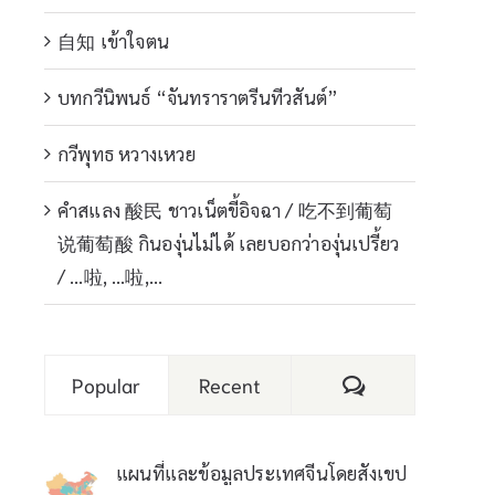
自知 เข้าใจตน
บทกวีนิพนธ์ “จันทราราตรีนทีวสันต์”
กวีพุทธ หวางเหวย
คำสแลง 酸民 ชาวเน็ตขี้อิจฉา / 吃不到葡萄
说葡萄酸 กินองุ่นไม่ได้ เลยบอกว่าองุ่นเปรี้ยว
/ …啦, …啦,…
Comments
Popular
Recent
แผนที่และข้อมูลประเทศจีนโดยสังเขป