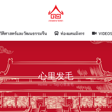
วัติศาสตร์และวัฒนธรรมจีน
ท่องแดนมังกร
VIDEO
心里发毛
Home
Tag:
心里发毛