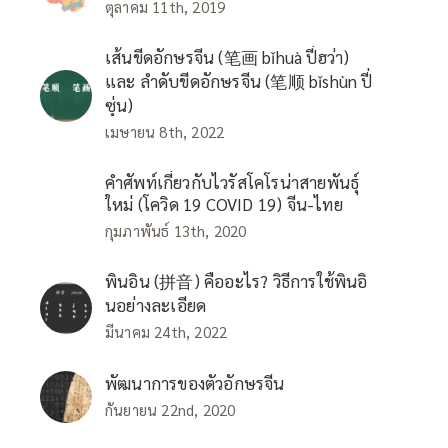
ตุลาคม 11th, 2019
เส้นขีดอักษรจีน (笔画 bǐhuà ปี่ฮว่า)
และ ลำดับขีดอักษรจีน (笔顺 bǐshùn ปี่
ซุ่น)
เมษายน 8th, 2022
คำศัพท์เกี่ยวกับไวรัสโคโรน่าสายพันธุ์
ใหม่ (โควิด 19 COVID 19) จีน-ไทย
กุมภาพันธ์ 13th, 2020
พินอิน (拼音) คืออะไร? วิธีการใช้พินอิ
นอย่างละเอียด
มีนาคม 24th, 2022
พัฒนาการของตัวอักษรจีน
กันยายน 22nd, 2020