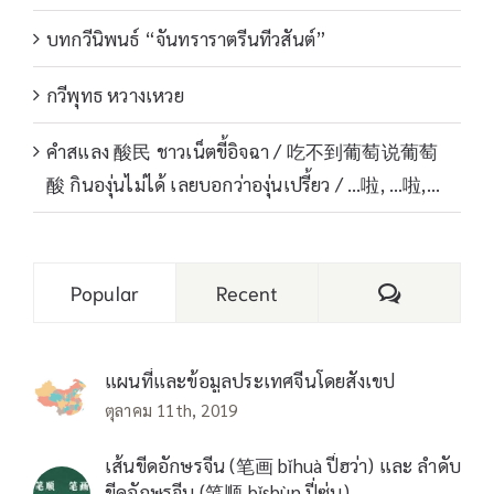
บทกวีนิพนธ์ “จันทราราตรีนทีวสันต์”
กวีพุทธ หวางเหวย
คำสแลง 酸民 ชาวเน็ตขี้อิจฉา / 吃不到葡萄说葡萄
酸 กินองุ่นไม่ได้ เลยบอกว่าองุ่นเปรี้ยว / …啦, …啦,…
Comments
Popular
Recent
แผนที่และข้อมูลประเทศจีนโดยสังเขป
ตุลาคม 11th, 2019
เส้นขีดอักษรจีน (笔画 bǐhuà ปี่ฮว่า) และ ลำดับ
ขีดอักษรจีน (笔顺 bǐshùn ปี่ซุ่น)