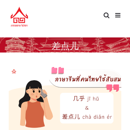
Skip
to
content
差点儿
ภาษาจีนที่คนไทยใช้สับสน 几乎 & 差点儿